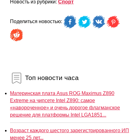
Новость из рубрики:
Спорт
Поделиться новостью:
Топ новости часа
Материнская плата Asus ROG Maximus Z890
Extreme на чипсете Intel Z890: самое
«навороченное» и очень дорогое флагманское
решение для платформы Intel LGA1851...
Возраст каждого шестого зарегистрированного ИП
менее 25 лет...