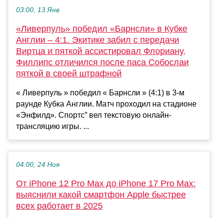
03:00, 13 Янв
«Ливерпуль» победил «Барнсли» в Кубке
Англии – 4:1. Экитике забил с передачи
Виртца и пяткой ассистировал Флориану,
Филлипс отличился после паса Собослаи
пяткой в своей штрафной
« Ливерпуль » победил « Барнсли » (4:1) в 3-м
раунде Кубка Англии. Матч проходил на стадионе
«Энфилд». Спортс” вел текстовую онлайн-
трансляцию игры. ...
04:00, 24 Ноя
От iPhone 12 Pro Max до iPhone 17 Pro Max:
выяснили какой смартфон Apple быстрее
всех работает в 2025