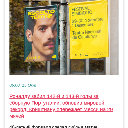
06:00, 15 Окт
Роналду забил 142-й и 143-й голы за
сборную Португалии, обновив мировой
рекорд. Криштиану опережает Месси на 29
мячей
40-летний форвард сделал дубль в матче