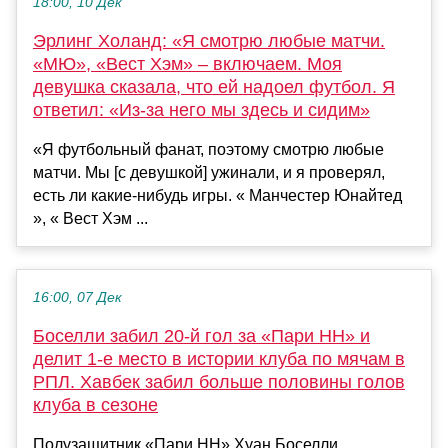
18:00, 10 Дек
Эрлинг Холанд: «Я смотрю любые матчи.
«МЮ», «Вест Хэм» – включаем. Моя
девушка сказала, что ей надоел футбол. Я
ответил: «Из-за него мы здесь и сидим»
«Я футбольный фанат, поэтому смотрю любые
матчи. Мы [с девушкой] ужинали, и я проверял,
есть ли какие-нибудь игры. « Манчестер Юнайтед
», « Вест Хэм ...
16:00, 07 Дек
Боселли забил 20-й гол за «Пари НН» и
делит 1-е место в истории клуба по мячам в
РПЛ. Хавбек забил больше половины голов
клуба в сезоне
Полузащитник «Пари НН» Хуан Боселли