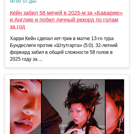
00:00, 07 Дек
Кейн забил 58 мячей в 2025-м за «Баварию»
и Англию и побил личный рекорд по голам
за год
Харри Кейн сделал хет-трик в матче 13-го тура
Бундеслиги против «Штутгарта» (5:0). 32-летний
форвард забил в общей сложности 58 голов в
2025 году за ...