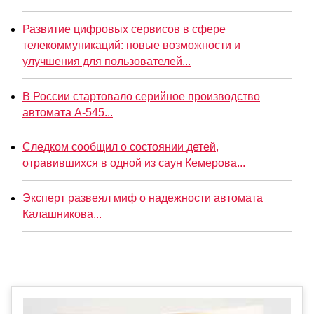
Развитие цифровых сервисов в сфере
телекоммуникаций: новые возможности и
улучшения для пользователей...
В России стартовало серийное производство
автомата А-545...
Следком сообщил о состоянии детей,
отравившихся в одной из саун Кемерова...
Эксперт развеял миф о надежности автомата
Калашникова...