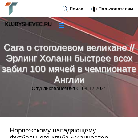
Поиск
Пользователям
KUJBYSHEVEC.RU
☰
Новости
»
Сага о стоголевом великане //
Тренды новостей
»
Эрлинг Холанн быстрее всех
забил 100 мячей в чемпионате
Рубрики
»
Англии
Правила
»
Опубликовано: 09:00, 04.12.2025
Контакт
»
Норвежскому нападающему
футбольного клуба «Манчестер