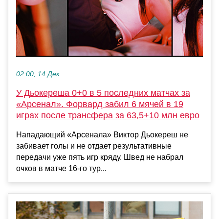
02:00, 14 Дек
У Дьокереша 0+0 в 5 последних матчах за
«Арсенал». Форвард забил 6 мячей в 19
играх после трансфера за 63,5+10 млн евро
Нападающий «Арсенала» Виктор Дьокереш не
забивает голы и не отдает результативные
передачи уже пять игр кряду. Швед не набрал
очков в матче 16-го тур...