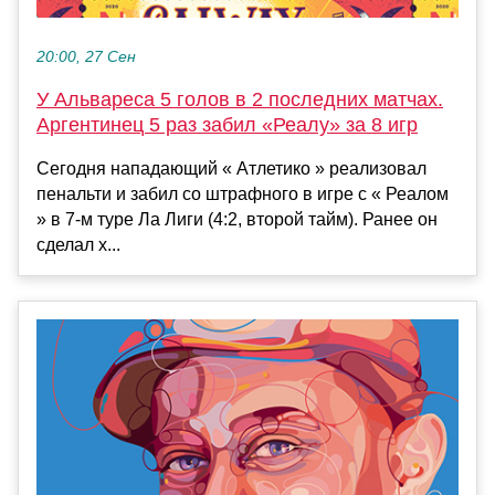
20:00, 27 Сен
У Альвареса 5 голов в 2 последних матчах.
Аргентинец 5 раз забил «Реалу» за 8 игр
Сегодня нападающий « Атлетико » реализовал
пенальти и забил со штрафного в игре с « Реалом
» в 7-м туре Ла Лиги (4:2, второй тайм). Ранее он
сделал х...