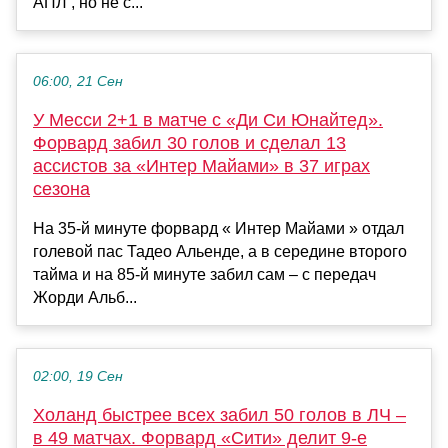
АПЛ , но не с...
06:00, 21 Сен
У Месси 2+1 в матче с «Ди Си Юнайтед».
Форвард забил 30 голов и сделал 13
ассистов за «Интер Майами» в 37 играх
сезона
На 35-й минуте форвард « Интер Майами » отдал
голевой пас Тадео Альенде, а в середине второго
тайма и на 85-й минуте забил сам – с передач
Жорди Альб...
02:00, 19 Сен
Холанд быстрее всех забил 50 голов в ЛЧ –
в 49 матчах. Форвард «Сити» делит 9-е