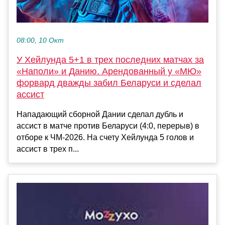
08:00, 10 Окт
У Хейлунда 5+1 в трех последних матчах за
«Наполи» и Данию. Арендованный у «МЮ»
форвард дважды забил Беларуси и сделал
ассист
Нападающий сборной Дании сделал дубль и
ассист в матче против Беларуси (4:0, перерыв) в
отборе к ЧМ-2026. На счету Хейлунда 5 голов и
ассист в трех п...