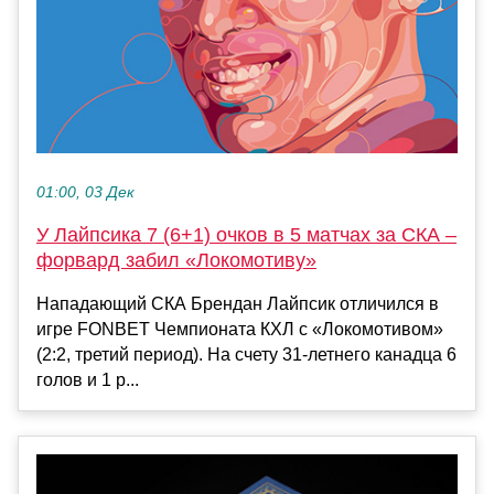
01:00, 03 Дек
У Лайпсика 7 (6+1) очков в 5 матчах за СКА –
форвард забил «Локомотиву»
Нападающий СКА Брендан Лайпсик отличился в
игре FONBET Чемпионата КХЛ с «Локомотивом»
(2:2, третий период). На счету 31-летнего канадца 6
голов и 1 р...