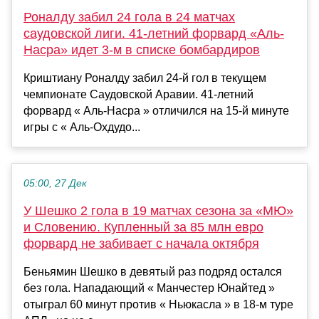
Роналду забил 24 гола в 24 матчах
саудовской лиги. 41-летний форвард «Аль-
Насра» идет 3-м в списке бомбардиров
Криштиану Роналду забил 24-й гол в текущем
чемпионате Саудовской Аравии. 41-летний
форвард « Аль-Насра » отличился на 15-й минуте
игры с « Аль-Охдудо...
05:00, 27 Дек
У Шешко 2 гола в 19 матчах сезона за «МЮ»
и Словению. Купленный за 85 млн евро
форвард не забивает с начала октября
Беньямин Шешко в девятый раз подряд остался
без гола. Нападающий « Манчестер Юнайтед »
отыграл 60 минут против « Ньюкасла » в 18-м туре