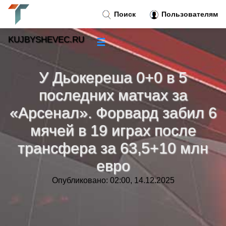
Поиск
Пользователям
KUJBYSHEVEC.RU
☰
Новости
»
У Дьокереша 0+0 в 5
Тренды новостей
»
последних матчах за
«Арсенал». Форвард забил 6
Рубрики
»
мячей в 19 играх после
трансфера за 63,5+10 млн
Правила
»
евро
Контакт
»
Опубликовано: 02:00, 14.12.2025