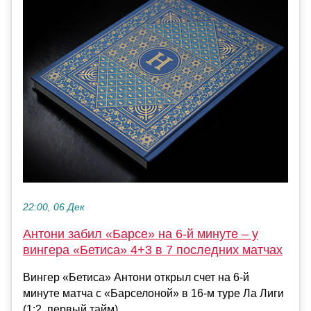
22:00, 06 Дек
Антони забил «Барсе» на 6-й минуте – у
вингера «Бетиса» 4+3 в 7 последних матчах
Вингер «Бетиса» Антони открыл счет на 6-й
минуте матча с «Барселоной» в 16-м туре Ла Лиги
(1:2, первый тайм)....