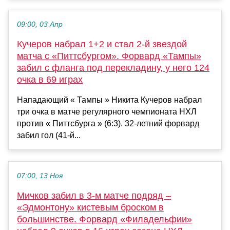
09:00, 03 Апр
Кучеров набрал 1+2 и стал 2-й звездой
матча с «Питтсбургом». Форвард «Тампы»
забил с фланга под перекладину, у него 124
очка в 69 играх
Нападающий « Тампы » Никита Кучеров набрал
три очка в матче регулярного чемпионата НХЛ
против « Питтсбурга » (6:3). 32-летний форвард
забил гол (41-й...
07:00, 13 Ноя
Мичков забил в 3-м матче подряд –
«Эдмонтону» кистевым броском в
большинстве. Форвард «Филадельфии»