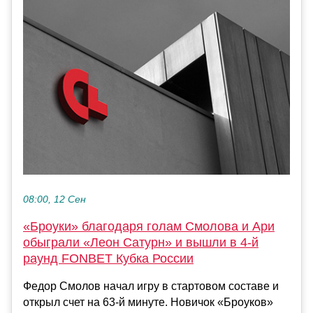
08:00, 12 Сен
«Броуки» благодаря голам Смолова и Ари
обыграли «Леон Сатурн» и вышли в 4-й
раунд FONBET Кубка России
Федор Смолов начал игру в стартовом составе и
открыл счет на 63-й минуте. Новичок «Броуков»