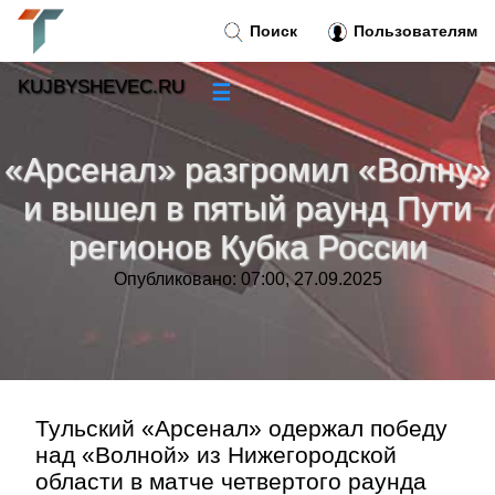
Поиск
Пользователям
KUJBYSHEVEC.RU
☰
Новости
»
«Арсенал» разгромил «Волну»
Тренды новостей
»
и вышел в пятый раунд Пути
регионов Кубка России
Рубрики
»
Опубликовано: 07:00, 27.09.2025
Правила
»
Контакт
»
Тульский «Арсенал» одержал победу
над «Волной» из Нижегородской
области в матче четвертого раунда