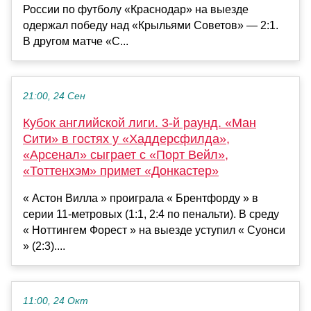
России по футболу «Краснодар» на выезде
одержал победу над «Крыльями Советов» — 2:1.
В другом матче «С...
21:00, 24 Сен
Кубок английской лиги. 3-й раунд. «Ман
Сити» в гостях у «Хаддерсфилда»,
«Арсенал» сыграет с «Порт Вейл»,
«Тоттенхэм» примет «Донкастер»
« Астон Вилла » проиграла « Брентфорду » в
серии 11-метровых (1:1, 2:4 по пенальти). В среду
« Ноттингем Форест » на выезде уступил « Суонси
» (2:3)....
11:00, 24 Окт