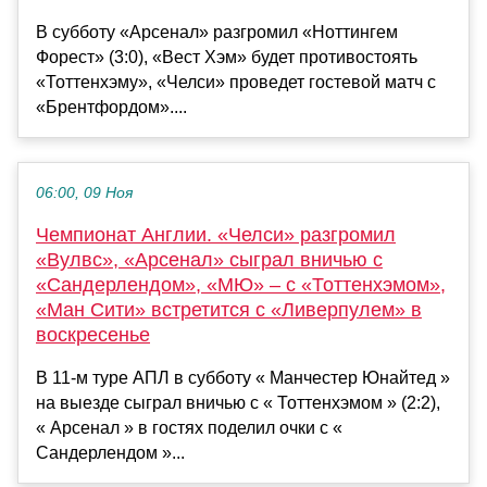
В субботу «Арсенал» разгромил «Ноттингем
Форест» (3:0), «Вест Хэм» будет противостоять
«Тоттенхэму», «Челси» проведет гостевой матч с
«Брентфордом»....
06:00, 09 Ноя
Чемпионат Англии. «Челси» разгромил
«Вулвс», «Арсенал» сыграл вничью с
«Сандерлендом», «МЮ» – с «Тоттенхэмом»,
«Ман Сити» встретится с «Ливерпулем» в
воскресенье
В 11-м туре АПЛ в субботу « Манчестер Юнайтед »
на выезде сыграл вничью с « Тоттенхэмом » (2:2),
« Арсенал » в гостях поделил очки с «
Сандерлендом »...