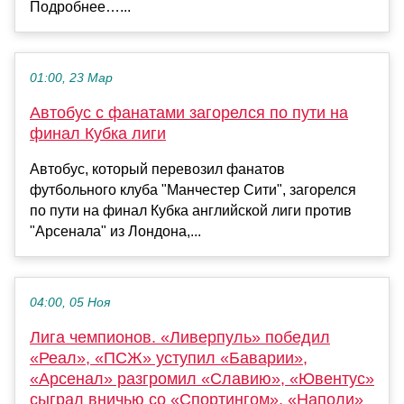
Подробнее…...
01:00, 23 Мар
Автобус с фанатами загорелся по пути на
финал Кубка лиги
Автобус, который перевозил фанатов
футбольного клуба "Манчестер Сити", загорелся
по пути на финал Кубка английской лиги против
"Арсенала" из Лондона,...
04:00, 05 Ноя
Лига чемпионов. «Ливерпуль» победил
«Реал», «ПСЖ» уступил «Баварии»,
«Арсенал» разгромил «Славию», «Ювентус»
сыграл вничью со «Спортингом», «Наполи»