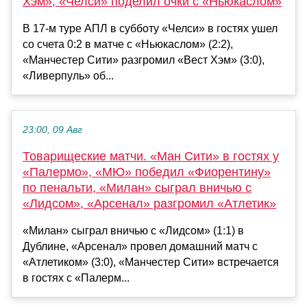
Хэм», «Челси» поделил очки с «Ньюкаслом»
В 17-м туре АПЛ в субботу «Челси» в гостях ушел
со счета 0:2 в матче с «Ньюкаслом» (2:2),
«Манчестер Сити» разгромил «Вест Хэм» (3:0),
«Ливерпуль» об...
23:00, 09 Авг
Товарищеские матчи. «Ман Сити» в гостях у
«Палермо», «МЮ» победил «Фиорентину»
по пенальти, «Милан» сыграл вничью с
«Лидсом», «Арсенал» разгромил «Атлетик»
«Милан» сыграл вничью с «Лидсом» (1:1) в
Дублине, «Арсенал» провел домашний матч с
«Атлетиком» (3:0), «Манчестер Сити» встречается
в гостях с «Палерм...