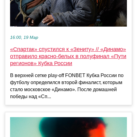
16:00, 19 Мар
«Спартак» спустился к «Зениту» // «Динамо»
отправило красно-белых в полуфинал «Пути
регионов» Кубка России
В верхней сетке play-off FONBET Кубка России по
футболу определился второй финалист, которым
стало московское «Динамо». После домашней
победы над «Сп...