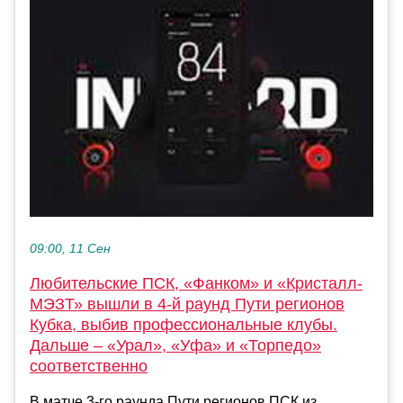
09:00, 11 Сен
Любительские ПСК, «Фанком» и «Кристалл-
МЭЗТ» вышли в 4-й раунд Пути регионов
Кубка, выбив профессиональные клубы.
Дальше – «Урал», «Уфа» и «Торпедо»
соответственно
В матче 3-го раунда Пути регионов ПСК из