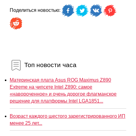
Поделиться новостью:
Топ новости часа
Материнская плата Asus ROG Maximus Z890
Extreme на чипсете Intel Z890: самое
«навороченное» и очень дорогое флагманское
решение для платформы Intel LGA1851...
Возраст каждого шестого зарегистрированного ИП
менее 25 лет...