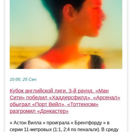
10:00, 25 Сен
Кубок английской лиги. 3-й раунд. «Ман
Сити» победил «Хаддерсфилд», «Арсенал»
обыграл «Порт Вейл», «Тоттенхэм»
разгромил «Донкастер»
« Астон Вилла » проиграла « Брентфорду » в
серии 11-метровых (1:1, 2:4 по пенальти). В среду