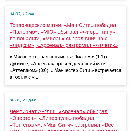
04:00, 10 Авг
Товарищеские матчи. «Ман Сити» победил
«Палермо», «МЮ» обыграл «Фиорентину»
по пенальти, «Милан» сыграл вничью с
«Лидсом», «Арсенал» разгромил «Атлетик»
« Милан » сыграл вничью с « Лидсом » (1:1) в
Дублине, «Арсенал» провел домашний матч с
«Атлетиком» (3:0), « Манчестер Сити » встречается
в гостях с «...
06:00, 21 Дек
Чемпионат Англии. «Арсенал» обыграл
«Эвертон», «Ливерпуль» победил
«Тоттенхэм», «Ман Сити» разгромил «Вест