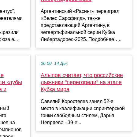
ентус",
Аргентинский «Расинг» переиграл
ователями
«Велес Сарсфилд», также
представляющий Аргентину, в
выразили
четвертьфинальной серии Кубка
юза е...
Либертадорес‑2025. Подробнее…...
06:00, 14 Дек
ге
Алыпов считает, что российские
ли клубы
лыжники "перегорели" на этапе
а и
Кубка мира
Савелий Коростелев занял 52-е
ьный
место в квалификации спринтерской
ига
гонки свободным стилем, Дарья
шел на
Непряева - 39-е...
чемпионов
 прох...