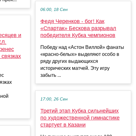
06:00, 18 Сен
Федя Черенков - бог! Как
«Спартак» Бескова разрывал
есяцев и
победителя Кубка чемпионов
ХЛ.
Победу над «Астон Виллой» фанаты
ренес
«красно-белых» выделяют особо в
 связках
ряду других выдающихся
исторических матчей. Эту игру
ес
забыть ...
язках
ьной
17:00, 26 Сен
Третий этап Кубка сильнейших
по художественной гимнастике
стартует в Казани