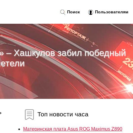
Поиск
Пользователям
» – Хашкулов забил победный
летели
ь
Топ новости часа
Материнская плата Asus ROG Maximus Z890