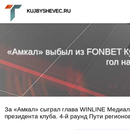
KUJBYSHEVEC.RU
«Амкал» выбыл из FONBET Ку
гол н
За «Амкал» сыграл глава WINLINE Медиали
президента клуба. 4-й раунд Пути регионов