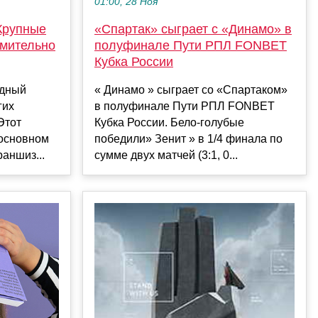
01:00, 28 Ноя
Крупные
«Спартак» сыграет с «Динамо» в
емительно
полуфинале Пути РПЛ FONBET
Кубка России
одный
« Динамо » сыграет со «Спартаком»
гих
в полуфинале Пути РПЛ FONBET
Этот
Кубка России. Бело-голубые
 основном
победили» Зенит » в 1/4 финала по
аншиз...
сумме двух матчей (3:1, 0...