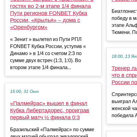
гостях во 2-м этапе 1/4 финала
Биатлонис
Пути регионов FONBET Кубка
победу в м
России, «Крылья» – дома с
этапе Альф
«Оренбургом»
Тюмени. П
« Зенит » вылетел из Пути РПЛ
FONBET Кубка России, уступив «
Динамо » в 1/4 со счетом 2:3 по
18:00, 13 Ян
сумме двух встреч (1:3, 1:0). Во
втором этапе 1/4 финала...
Тренер л
что в спр
России п
15:00, 31 Окт
Cпринтерск
выиграл А
«Палмейрас» вышел в финал
женской ч
Кубка Либертадорес, проиграв
победила А
первый матч ½ финала 0:3
Бразильский «Палмейрас» по сумме
двух матчей обыграл эквадорский