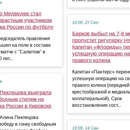
ен
р Медведев стал
зрастным участником
10:00, 27 Сен
ка России по футболу
Барков выбыл на 7-9 м
едседатель правления
пропустит регулярку Н
ышел на поле в составе
Капитан «Флориды» пе
 матче с "Салютом" в
успешную операцию на
 лет...
правого колена
Капитан «Пантерс» перен
успешную операцию на св
я
правого колена (передней
крестообразной и медиал
Пеклецова выиграла
коллатеральной). Срок
ободным стилем на
восстановления сост...
ка России в Кировске
 Алина Пеклецова
победу в гонку свободным
10:00, 14 Сен