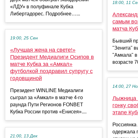
18:00, 11 С
«ЛДУ» в полуфинале Кубка
Либертадорес. Подробнее…...
Александ
самым во
матча Куб
19:00, 25 Сен
Бывший пр
"Зенита" в
«Лучшая жена на свете!»
"Амкала" в
Президент Медиалиги Осипов в
возрасте 70
матче Кубка за «Амкал»
футболкой поздравил супругу с
годовщиной
14:00, 27 Но
Президент WINLINE Медиалиги
сыграл за «Амкал» в матче 4-го
Лыжница 
раунда Пути Регионов FONBET
гонку св
Кубка России против «Енисея»....
этапе Куб
Россиянка
одержала 
21:00, 13 Дек