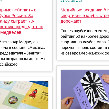
ен
21:00, 19 Дек
примет «Салют» в
Медийные всадники // 
убке России. За
спортивные клубы стр
анду сыграет 70-
дорожают
оветник председателя
Forbes опубликовал ежег
 Медведев
рейтинг 50 наиболее доро
 Александр Медведев
спортивных клубов мира. 
поле в составе «Амкала».
перечень вновь состоит в
председателя «Зенита»
из североамериканских фр
мым возрастным игроком в
сийского ...