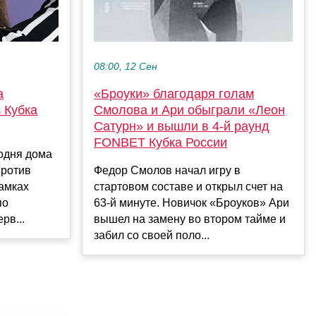
08:00, 12 Сен
а
«Броуки» благодаря голам
 Кубка
Смолова и Ари обыграли «Леон
Сатурн» и вышли в 4-й раунд
FONBET Кубка России
одня дома
против
Федор Смолов начал игру в
рамках
стартовом составе и открыл счет на
по
63-й минуте. Новичок «Броуков» Ари
рв...
вышел на замену во втором тайме и
забил со своей поло...