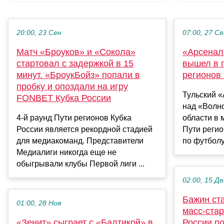
20:00, 23 Сен
07:00, 27 С
Матч «Броуков» и «Сокола»
«Арсенал
стартовал с задержкой в 15
вышел в 
минут. «БроукБойз» попали в
регионов 
пробку и опоздали на игру
Тульский 
FONBET Кубка России
над «Волн
4-й раунд Пути регионов Кубка
области в 
России является рекордной стадией
Пути реги
для медиакоманд. Представители
по футболу
Медиалиги никогда еще не
обыгрывали клубы Первой лиги ...
02:00, 15 Де
Бажин ст
01:00, 28 Ноя
масс‑стар
«Зенит» сыграет с «Балтикой» в
России п