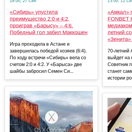
13:00, 11 С
18:00, 27 Сен
«Амкал» 
«Сибирь» упустила
FONBET К
преимущество 2:0 и 4:2,
медиаком
проиграв «Барысу» – 4:6.
летний с
Победный гол забил Маккошен
«Зенита»
Игра проходила в Астане и
70-летний
завершилась победой хозяев (6:4).
выйдет на 
По ходу встречи «Сибирь» вела со
Советник 
счетом 2:0 и 4:2. У «Барыса» две
станет са
шайбы забросил Семен Си...
истории рос