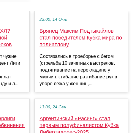
22:00, 14 Окт
КХЛ?
Брянец Максим Подтыкайлов
ной
стал победителем Кубка мира по
роков
полиатлону
т чужие
Состязались в троеборье с бегом
дент Лиги
(стрельба 10 зачетных выстрелов,
подтягивание на перекладине у
рплат
мужчин, сгибание разгибание рук в
ду и л...
упоре лежа у женщин,...
13:00, 24 Сен
ерлиги
Аргентинский «Расинг» стал
обвинения
первым полуфиналистом Кубка
Либертадорес‑2025