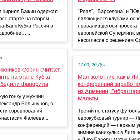
т Кирилл Бажин одержал
"Реал", "Барселона" и "Юв
асс‑старте на втором
являющиеся клубами-осн
а‑Банк Кубка России в
провалившегося проекта
одробнее…...
европейской Суперлиги, 
несогласие с решением Со
в
17:00, 20 Дек
ыжников Сорин считает,
инте на этапе Кубка
Мал золотник: как в Ли
обедили фавориты
конференций заработа
из Армении, Гибралтар
ую гонку у мужчин
Мальты
лександр Большунов, в
асти соревнований
Третий по статусу футбол
настасия Фалеева...
еврокубковый турнир — Л
конференций — первым у
зимние каникулы: в Лиге 
и Лиге Европы матчи будут