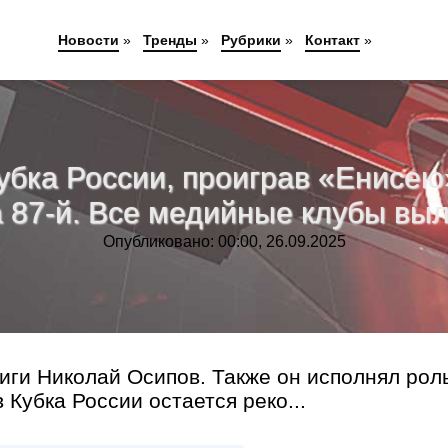
Новости
»
Тренды
»
Рубрики
»
Контакт
»
бка России, проиграв «Енисею
а 87-й. Все медийные клубы вы
Опубликовано: 00:00, 26.09.2025
ги Николай Осипов. Также он исполнял рол
 Кубка России остается реко...