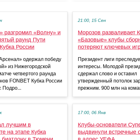
ен
21:00, 15 Сен
» разгромил «Волну» и
Морозов разваливает 
пятый раунд Пути
«Базовые» клубы сбор
Кубка России
потеряют ключевых иг
«Арсенал» одержал победу
Президент лиги преследуе
ой» из Нижегородской
интересы. Молодой прези
матче четвертого раунда
сдержал слово и оставил
онов FONBET Кубка России
утвержденный потолок за
. Подро...
прежним. 900 млн на коман
к
17:00, 06 Янв
ал лучшим в
Клубы-основатели Суп
те на этапе Кубка
выдвинули встречные 
о биатлону в Тюмени
в адрес УЕФА