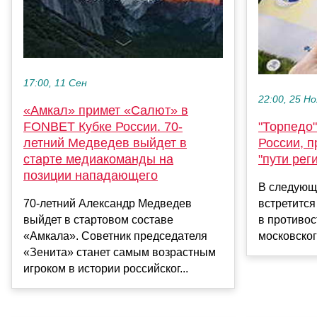
17:00, 11 Сен
22:00, 25 Но
«Амкал» примет «Салют» в
"Торпедо"
FONBET Кубке России. 70-
России, п
летний Медведев выйдет в
"пути рег
старте медиакоманды на
позиции нападающего
В следующ
встретится
70-летний Александр Медведев
в противос
выйдет в стартовом составе
московског
«Амкала». Советник председателя
«Зенита» станет самым возрастным
игроком в истории российског...