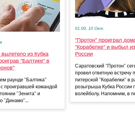
01:00, 10 Окт
"Протон" проиграл дом
я
"Корабелке" и выбыл из
 вылетело из Кубка
России
роиграв "Балтике" в
Саратовский "Протон" сег
ионов"
провел ответную встречу 
ем раунде "Балтика"
питерской "Корабелки" в 
 с проигравшей командой
розыгрыша Кубка России 
тоянии "Зенита" и
волейболу. Напомним, в пе
о "Динамо"...