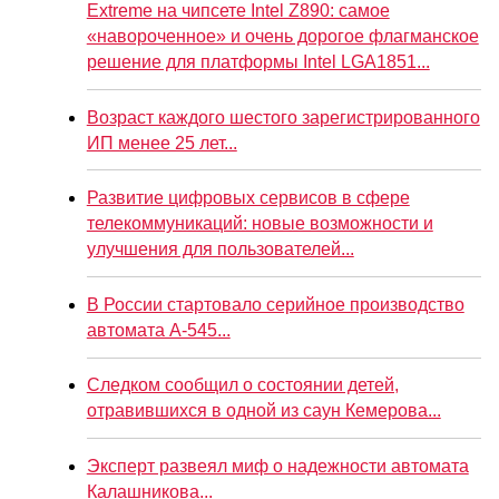
Extreme на чипсете Intel Z890: самое
«навороченное» и очень дорогое флагманское
решение для платформы Intel LGA1851...
Возраст каждого шестого зарегистрированного
ИП менее 25 лет...
Развитие цифровых сервисов в сфере
телекоммуникаций: новые возможности и
улучшения для пользователей...
В России стартовало серийное производство
автомата А-545...
Следком сообщил о состоянии детей,
отравившихся в одной из саун Кемерова...
Эксперт развеял миф о надежности автомата
Калашникова...