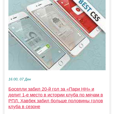
16:00, 07 Дек
Боселли забил 20-й гол за «Пари НН» и
делит 1-е место в истории клуба по мячам в
РПЛ. Хавбек забил больше половины голов
клуба в сезоне