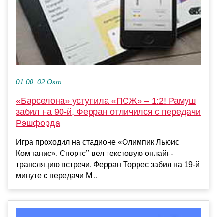
01:00, 02 Окт
«Барселона» уступила «ПСЖ» – 1:2! Рамуш
забил на 90-й, Ферран отличился с передачи
Рэшфорда
Игра проходил на стадионе «Олимпик Льюис
Компанис». Спортс’’ вел текстовую онлайн-
трансляцию встречи. Ферран Торрес забил на 19-й
минуте с передачи М...