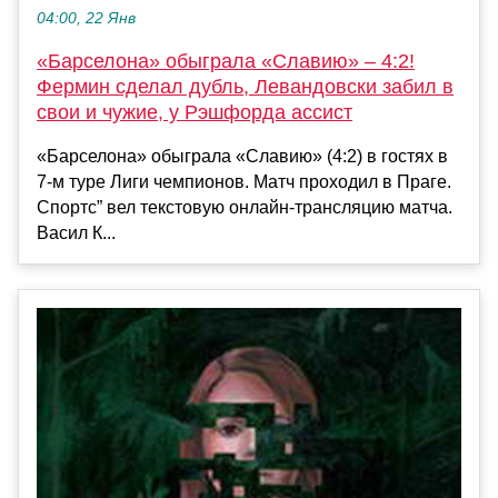
04:00, 22 Янв
«Барселона» обыграла «Славию» – 4:2!
Фермин сделал дубль, Левандовски забил в
свои и чужие, у Рэшфорда ассист
«Барселона» обыграла «Славию» (4:2) в гостях в
7-м туре Лиги чемпионов. Матч проходил в Праге.
Спортс” вел текстовую онлайн-трансляцию матча.
Васил К...