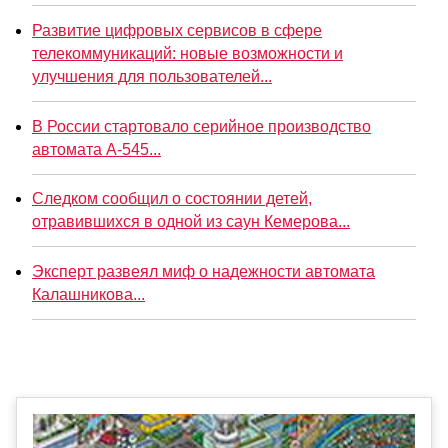
Развитие цифровых сервисов в сфере
телекоммуникаций: новые возможности и
улучшения для пользователей...
В России стартовало серийное производство
автомата А-545...
Следком сообщил о состоянии детей,
отравившихся в одной из саун Кемерова...
Эксперт развеял миф о надежности автомата
Калашникова...