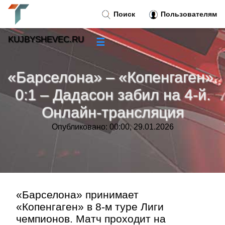
Поиск
Пользователям
KUJBYSHEVEC.RU
☰
Новости
»
«Барселона» – «Копенгаген».
Тренды новостей
»
0:1 – Дадасон забил на 4-й.
Онлайн-трансляция
Рубрики
»
Опубликовано: 00:00, 29.01.2026
Правила
»
Контакт
»
«Барселона» принимает
«Копенгаген» в 8-м туре Лиги
чемпионов. Матч проходит на