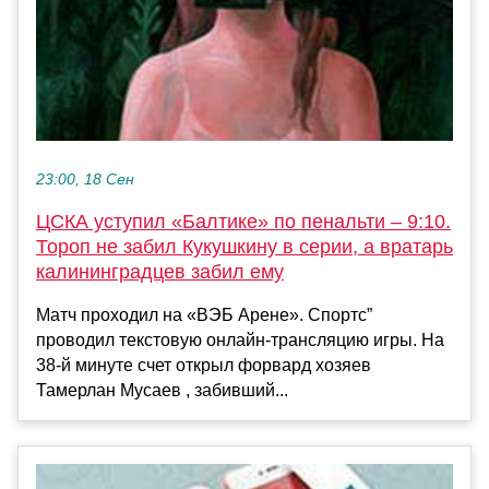
23:00, 18 Сен
ЦСКА уступил «Балтике» по пенальти – 9:10.
Тороп не забил Кукушкину в серии, а вратарь
калининградцев забил ему
Матч проходил на «ВЭБ Арене». Спортс”
проводил текстовую онлайн-трансляцию игры. На
38-й минуте счет открыл форвард хозяев
Тамерлан Мусаев , забивший...