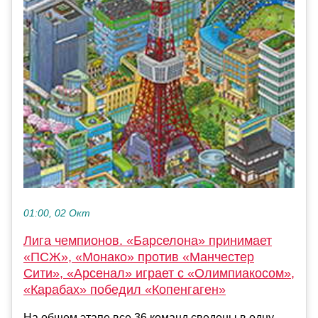
01:00, 02 Окт
Лига чемпионов. «Барселона» принимает
«ПСЖ», «Монако» против «Манчестер
Сити», «Арсенал» играет с «Олимпиакосом»,
«Карабах» победил «Копенгаген»
На общем этапе все 36 команд сведены в одну