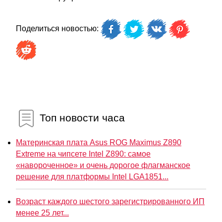
Поделиться новостью:
Топ новости часа
Материнская плата Asus ROG Maximus Z890
Extreme на чипсете Intel Z890: самое
«навороченное» и очень дорогое флагманское
решение для платформы Intel LGA1851...
Возраст каждого шестого зарегистрированного ИП
менее 25 лет...