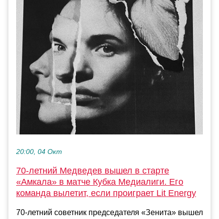
20:00, 04 Окт
70-летний Медведев вышел в старте
«Амкала» в матче Кубка Медиалиги. Его
команда вылетит, если проиграет Lit Energy
70-летний советник председателя «Зенита» вышел