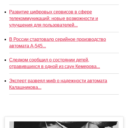
Развитие цифровых сервисов в сфере
телекоммуникаций: новые возможности и
улучшения для пользователей...
В России стартовало серийное производство
автомата А-545...
Следком сообщил о состоянии детей,
отравившихся в одной из саун Кемерова...
Эксперт развеял миф о надежности автомата
Калашникова...