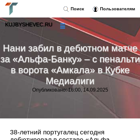
Поиск
Пользователям
KUJBYSHEVEC.RU
☰
Новости
»
Нани забил в дебютном матче
Тренды новостей
»
за «Альфа-Банку» – с пенальти
в ворота «Амкала» в Кубке
Рубрики
»
Медиалиги
Правила
»
Опубликовано: 16:00, 14.09.2025
Контакт
»
38-летний португалец сегодня
дебютировал в составе «Альфа-