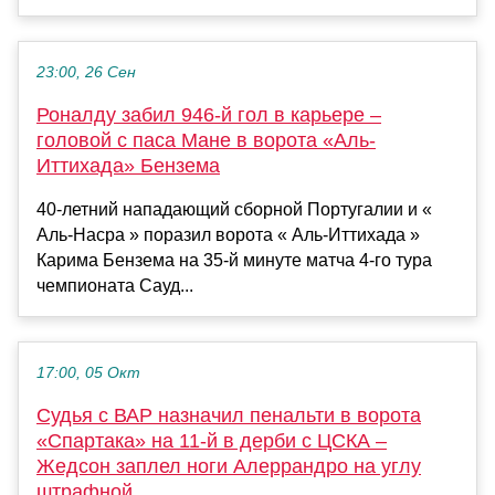
23:00, 26 Сен
Роналду забил 946-й гол в карьере –
головой с паса Мане в ворота «Аль-
Иттихада» Бензема
40-летний нападающий сборной Португалии и «
Аль-Насра » поразил ворота « Аль-Иттихада »
Карима Бензема на 35-й минуте матча 4-го тура
чемпионата Сауд...
17:00, 05 Окт
Судья с ВАР назначил пенальти в ворота
«Спартака» на 11-й в дерби с ЦСКА –
Жедсон заплел ноги Алеррандро на углу
штрафной