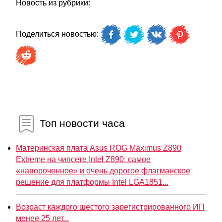
Новость из рубрики:
Поделиться новостью:
Топ новости часа
Материнская плата Asus ROG Maximus Z890
Extreme на чипсете Intel Z890: самое
«навороченное» и очень дорогое флагманское
решение для платформы Intel LGA1851...
Возраст каждого шестого зарегистрированного ИП
менее 25 лет...