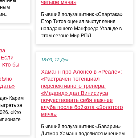
гентины
четыре мяча»
вным
н...
Бывший полузащитник «Спартака»
Егор Титов оценил выступления
нападающего Манфреда Угальде в
этом сезоне Мир РПЛ....
за
«Если
18:00, 12 Дек
. Кто бы
а
Хаманн про Алонсо в «Реале»:
юблю
«Растрачен потенциал
дать»
перспективного тренера.
«Мадрид» дал Винисиуса
да» Карим
почувствовать себя важнее
сыграть за
клуба после бойкота «Золотого
026. «Кто
мяча»
емпионате
Бывший полузащитник «Баварии»
Дитмар Хаманн поделился мнением