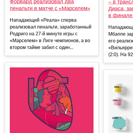
Форвард реализовал два
– в тран
пенальти в матче с «Марселем»
Диаса, за
в финале
Нападающий «Реала» сперва
реализовал пенальти, заработанный
Нападающи
Родриго на 27-й минуте игры с
Мбаппе зар
«Марселем» в Лиге чемпионов, а во
его реализ
втором тайме забил с один...
«Вильярреа
(2:0). На 9