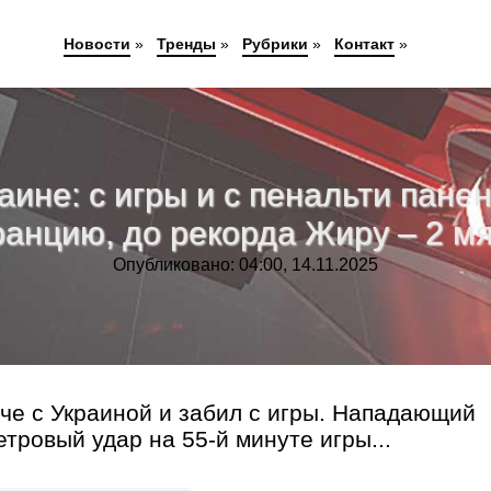
Новости
»
Тренды
»
Рубрики
»
Контакт
»
не: с игры и с пенальти панен
анцию, до рекорда Жиру – 2 м
Опубликовано: 04:00, 14.11.2025
че с Украиной и забил с игры. Нападающий
ровый удар на 55-й минуте игры...