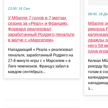
23:00, 16 Сен
08:00, 18 Де
У Мбаппе 7 голов в 7 матчах
сезона за «Реал» и Францию.
Мбаппе ос
Форвард реализовал
рекорда 
заработанный Родриго пенальти
календар
в матче с «Марселем»
дважды з
него 58 
Нападающий « Реала » реализовал
одна игра
пенальти, заработанный Родриго на
27-й минуте игры с « Марселем » в
Килиан Мб
Лиге чемпионов. Француз забил в
рекорду К
каждом сентябрьск...
голам в со
календарны
нападающи
з...