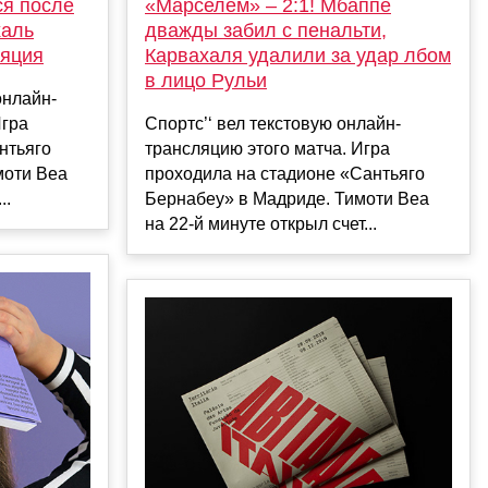
ся после
«Марселем» – 2:1! Мбаппе
халь
дважды забил с пенальти,
ляция
Карвахаля удалили за удар лбом
в лицо Рульи
онлайн-
Игра
Спортс’‘ вел текстовую онлайн-
нтьяго
трансляцию этого матча. Игра
моти Веа
проходила на стадионе «Сантьяго
..
Бернабеу» в Мадриде. Тимоти Веа
на 22-й минуте открыл счет...