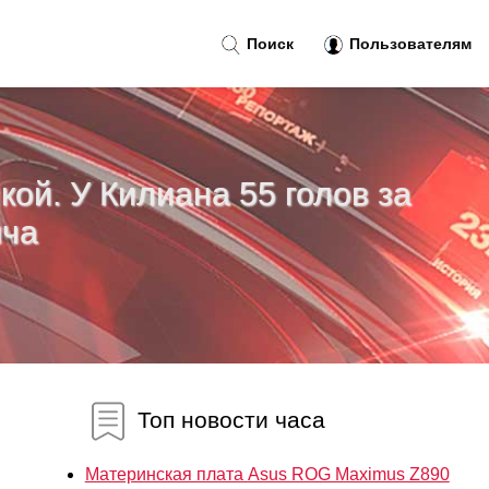
Поиск
Пользователям
кой. У Килиана 55 голов за
яча
Топ новости часа
Материнская плата Asus ROG Maximus Z890