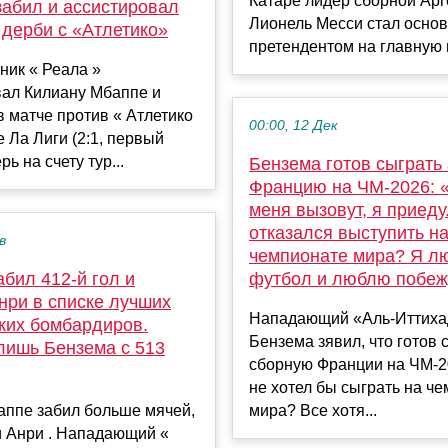
Катаре лидер сборной Ар
забил и ассистировал
Лионель Месси стал осно
 дерби с «Атлетико»
претендентом на главную и
ник « Реала »
вал Килиану Мбаппе и
в матче против « Атлетико
00:00, 12 Дек
е Ла Лиги (2:1, первый
рь на счету тур...
Бензема готов сыграть 
Францию на ЧМ-2026: 
меня вызовут, я приеду
отказался выступить н
в
чемпионате мира? Я л
бил 412-й гол и
футбол и люблю побеж
нри в списке лучших
Нападающий «Аль-Иттиха
ких бомбардиров.
Бензема зявил, что готов 
лишь Бензема с 513
сборную Франции на ЧМ-2
не хотел бы сыграть на ч
аппе забил больше мячей,
мира? Все хотя...
и Анри . Нападающий «