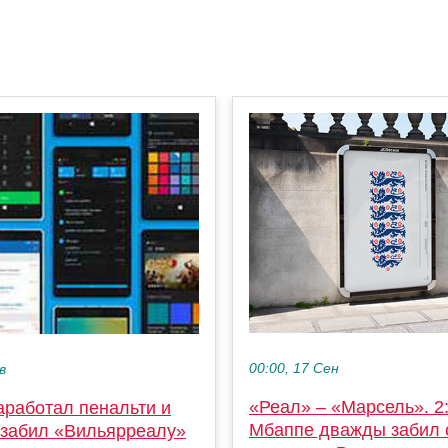
00:00, 17 Сен
в
«Реал» – «Марсель». 2:
аработал пенальти и
Мбаппе дважды забил 
 забил «Вильярреалу»