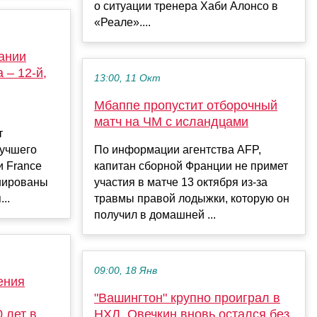
о ситуации тренера Хаби Алонсо в
«Реале»....
вании
 – 12-й,
13:00, 11 Окт
Мбаппе пропустит отборочный
матч на ЧМ с исландцами
т
лучшего
По информации агентства AFP,
и France
капитан сборной Франции не примет
инированы
участия в матче 13 октября из-за
..
травмы правой лодыжки, которую он
получил в домашней ...
09:00, 18 Янв
ения
"Вашингтон" крупно проиграл в
 лет в
НХЛ, Овечкин вновь остался без