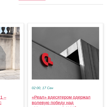
02:00, 17 Сен
1 –
«Реал» вдесятером одержал
с
волевую победу над