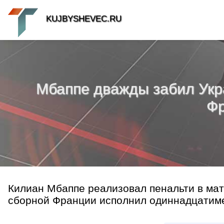
KUJBYSHEVEC.RU
Мбаппе дважды забил Украи
Фр
Килиан Мбаппе реализовал пенальти в мат
сборной Франции исполнил одиннадцатимет