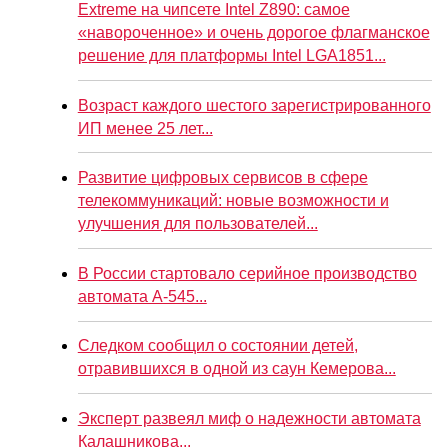
Extreme на чипсете Intel Z890: самое
«навороченное» и очень дорогое флагманское
решение для платформы Intel LGA1851...
Возраст каждого шестого зарегистрированного
ИП менее 25 лет...
Развитие цифровых сервисов в сфере
телекоммуникаций: новые возможности и
улучшения для пользователей...
В России стартовало серийное производство
автомата А-545...
Следком сообщил о состоянии детей,
отравившихся в одной из саун Кемерова...
Эксперт развеял миф о надежности автомата
Калашникова...