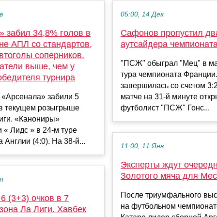
в
05:00, 14 Дек
» забил 34,8% голов в
Сафонов пропустил дв
не АПЛ со стандартов,
аутсайдера чемпионат
втоголы соперников.
"ПСЖ" обыграл "Мец" в ма
атели выше, чем у
тура чемпионата Франции.
обедителя турнира
завершилась со счетом 3:2
 «Арсенала» забили 5
матче на 31-й минуте отк
 в текущем розыгрыше
футболист "ПСЖ" Гонс...
иги. «Канониры»
 « Лидс » в 24-м туре
Англии (4:0). На 38-й...
11:00, 11 Янв
Эксперты ждут очеред
Золотого мяча для Ме
ен
После триумфального вы
6 (3+3) очков в 7
на футбольном чемпионат
зона Ла Лиги. Хавбек