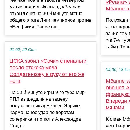
Килиан Мбаппе забил в четвертом
«Реала» 
матче подряд. Форвард «Реала»
Мбаппе в
открыл счет на 30-й минуте матча
общего этапа Лиги чемпионов против
Полузащит
«Бенфики». Ранее он...
ассистиро
забил сам 
» в 7-м тур
тайм). Тепе
21:00, 22 Сен
ЦСКА забил «Сочи» с пенальти
после отскока мяча
04:00, 18 Ян
Солдатенкову в руку от его же
ноги
Мбаппе за
обошел А
На 53-й минуте игры 9-го тура Мир
французс
РПЛ вышедший на замену
Впереди 
полузащитник армейцев Энрике
мячами
Кармо нанес удар по воротам
соперника и попал в Александра
Килиан Мб
Солд...
чем Тьерр