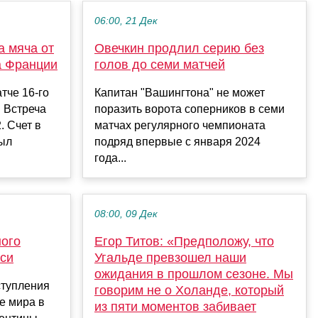
06:00, 21 Дек
а мяча от
Овечкин продлил серию без
а Франции
голов до семи матчей
тче 16-го
Капитан "Вашингтона" не может
 Встреча
поразить ворота соперников в семи
. Счет в
матчах регулярного чемпионата
рыл
подряд впервые с января 2024
года...
08:00, 09 Дек
ного
Егор Титов: «Предположу, что
сси
Угальде превзошел наши
ожидания в прошлом сезоне. Мы
ступления
говорим не о Холанде, который
е мира в
из пяти моментов забивает