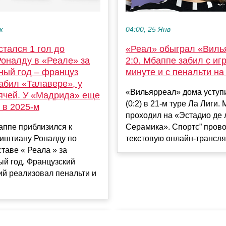
04:00, 25 Янв
к
«Реал» обыграл «Виль
талcя 1 гол до
2:0. Мбаппе забил с иг
Роналду в «Реале» за
минуте и с пенальти на
ный год – француз
абил «Талавере», у
«Вильярреал» дома уступ
мячей. У «Мадрида» еще
(0:2) в 21-м туре Ла Лиги. 
 в 2025-м
проходил на «Эстадио де 
Серамика». Спортс” пров
аппе приблизился к
текстовую онлайн-трансляц
риштиану Роналду по
ставе « Реала » за
й год. Французский
й реализовал пенальти и