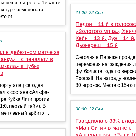
личился в игре с « Леванте
0-м туре чемпионата
21:00, 22 Сен
то ег...
Педри – 11-й в голосо
«Золотого мяча», Хвича
Кейн – 13-й, Дуэ – 14-й,
ен
Дьокереш – 15-й
ил в дебютном матче за
Сегодня в Париже пройде
нку» – с пенальти в
церемония награждения 
Амкала» в Кубке
футболиста года по верси
ги
Football. На награду ном
португалец сегодня
30 игроков. Места с 15-го п.
ал в составе «Альфа-
гре Кубка Лиги против
1:0, первый тайм). В
06:00, 22 Сен
ме главный арбитр ...
Гвардиола о 33% влад
«Ман Сити» в матче с
«Арсеналом»: «Раз в 10