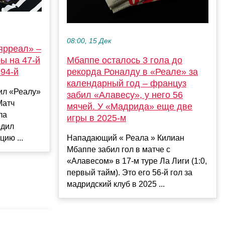
08:00, 15 Дек
ярреал» –
ры на 47-й
Мбаппе осталось 3 гола до
 94-й
рекорда Роналду в «Реале» за
календарный год – француз
ил «Реалу»
забил «Алавесу», у него 56
Матч
мячей. У «Мадрида» еще две
ла
игры в 2025-м
одил
ию ...
Нападающий « Реала » Килиан
Мбаппе забил гол в матче с
«Алавесом» в 17-м туре Ла Лиги (1:0,
первый тайм). Это его 56-й гол за
мадридский клуб в 2025 ...