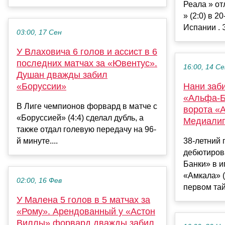
Реала » от
» (2:0) в 2
Испании . Э
03:00, 17 Сен
У Влаховича 6 голов и ассист в 6
последних матчах за «Ювентус».
16:00, 14 С
Душан дважды забил
«Боруссии»
Нани заб
«Альфа-Ба
В Лиге чемпионов форвард в матче с
ворота «
«Боруссией» (4:4) сделал дубль, а
Медиали
также отдал голевую передачу на 96-
й минуте....
38-летний 
дебютиров
Банки» в и
«Амкала» (
02:00, 16 Фев
первом тай
У Малена 5 голов в 5 матчах за
«Рому». Арендованный у «Астон
Виллы» форвард дважды забил