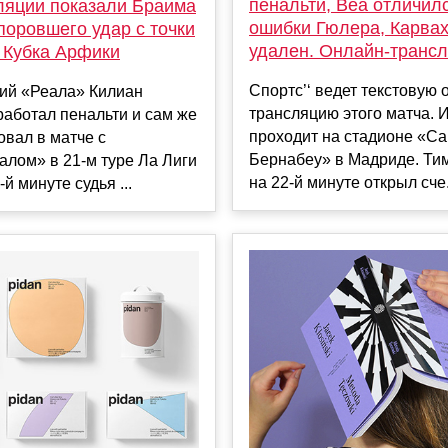
пенальти, Веа отличил
сляции показали Браима
ошибки Гюлера, Карва
поровшего удар с точки
удален. Онлайн-транс
 Кубка Арфики
Спортс’‘ ведет текстовую 
й «Реала» Килиан
трансляцию этого матча. 
аботал пенальти и сам же
проходит на стадионе «Са
овал в матче с
Бернабеу» в Мадриде. Ти
лом» в 21-м туре Ла Лиги
на 22-й минуте открыл сче.
2-й минуте судья ...