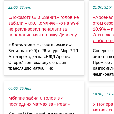
22:00, 22 Апр
21:00, 31 Ян
«Локомотив» и «Зенит» голов не
«Арсенал
забили – 0:0. Комличенко на 99-й
этом сезо
не реализовал пенальти за
10,9% – а
попадание мяча в руку Дивееву
Эти показ
любого п
« Локомотив » сыграл вничью с «
Зенитом » (0:0) в 26-м туре Мир РПЛ.
Соперники
Матч проходил на «РЖД Арене».
автоголов
Спортс” вел текстовую онлайн-
Премьер-л
трансляцию матча. Ник...
разгромили
чемпионата 
00:00, 29 Янв
19:00, 27 С
Мбаппе забил 6 голов в 4
последних матчах за «Реал»
У Гюлера 
матчах се