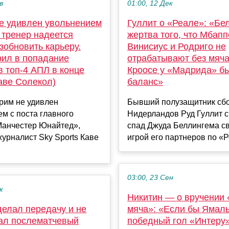
в
01:00, 12 Дек
е удивлен увольнением
Гуллит о «Реале»: «Бе
 тренер надеется
жертва того, что Мбапп
зобновить карьеру.
Винисиус и Родриго не
рил в попадание
отрабатывают без мяча
 топ-4 АПЛ в конце
Кроосе у «Мадрида» б
аве Солекол)
баланс»
рим не удивлен
Бывший полузащитник сб
м с поста главного
Нидерландов Руд Гуллит сч
Манчестер Юнайтед»,
спад Джуда Беллингема св
урналист Sky Sports Каве
игрой его партнеров по «Ре
03:00, 23 Сен
к
Никитин — о вручении 
делал передачу и не
мяча»: «Если бы Ямаль
ал послематчевый
победный гол «Интеру»