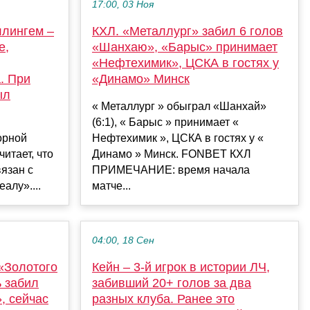
17:00, 03 Ноя
ллингем –
КХЛ. «Металлург» забил 6 голов
е,
«Шанхаю», «Барыс» принимает
«Нефтехимик», ЦСКА в гостях у
. При
«Динамо» Минск
ыл
« Металлург » обыграл «Шанхай»
(6:1), « Барыс » принимает «
орной
Нефтехимик », ЦСКА в гостях у «
итает, что
Динамо » Минск. FONBET КХЛ
язан с
ПРИМЕЧАНИЕ: время начала
алу»....
матче...
04:00, 18 Сен
«Золотого
Кейн – 3-й игрок в истории ЛЧ,
 забил
забивший 20+ голов за два
, сейчас
разных клуба. Ранее это