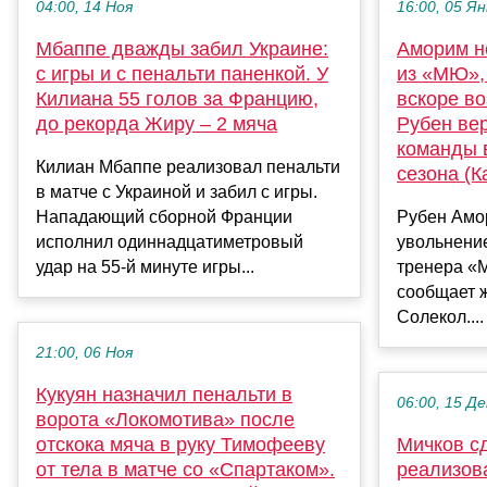
04:00, 14 Ноя
16:00, 05 Ян
Мбаппе дважды забил Украине:
Аморим н
с игры и с пенальти паненкой. У
из «МЮ»,
Килиана 55 голов за Францию,
вскоре во
до рекорда Жиру – 2 мяча
Рубен ве
команды в
Килиан Мбаппе реализовал пенальти
сезона (К
в матче с Украиной и забил с игры.
Нападающий сборной Франции
Рубен Амо
исполнил одиннадцатиметровый
увольнение
удар на 55-й минуте игры...
тренера «
сообщает ж
Солекол....
21:00, 06 Ноя
Кукуян назначил пенальти в
06:00, 15 Де
ворота «Локомотива» после
отскока мяча в руку Тимофееву
Мичков с
от тела в матче со «Спартаком».
реализов