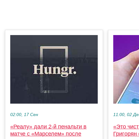
02:00, 17 Сен
11:00, 02 Де
«Реалу» дали 2-й пенальти в
«Это чис
матче с «Марселем» после
Григорян 