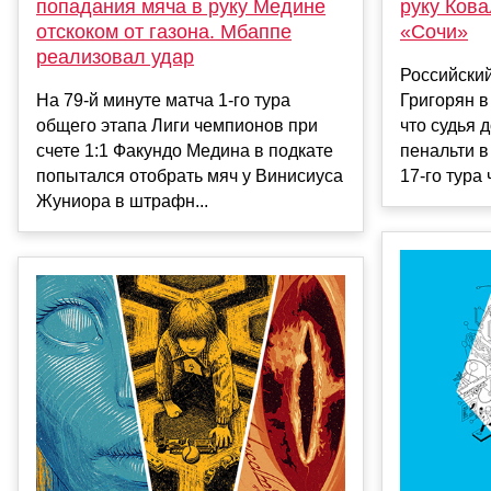
попадания мяча в руку Медине
руку Ков
отскоком от газона. Мбаппе
«Сочи»
реализовал удар
Российски
На 79-й минуте матча 1-го тура
Григорян в
общего этапа Лиги чемпионов при
что судья 
счете 1:1 Факундо Медина в подкате
пенальти в
попытался отобрать мяч у Винисиуса
17‑го тура 
Жуниора в штрафн...