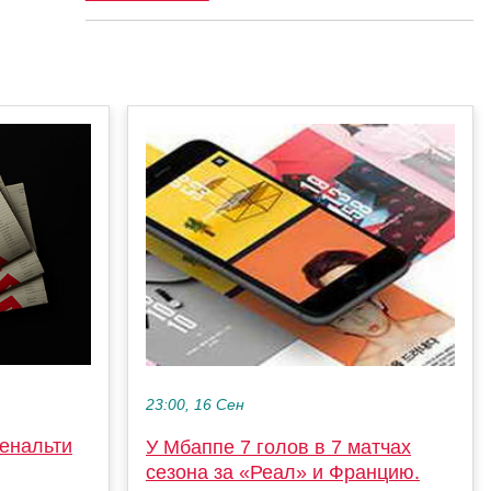
23:00, 16 Сен
енальти
У Мбаппе 7 голов в 7 матчах
сезона за «Реал» и Францию.