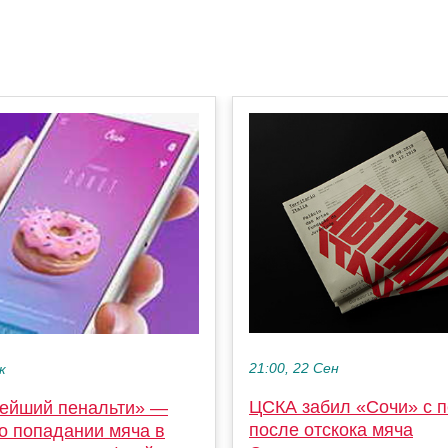
21:00, 22 Сен
к
ЦСКА забил «Сочи» с п
тейший пенальти» —
после отскока мяча
о попадании мяча в