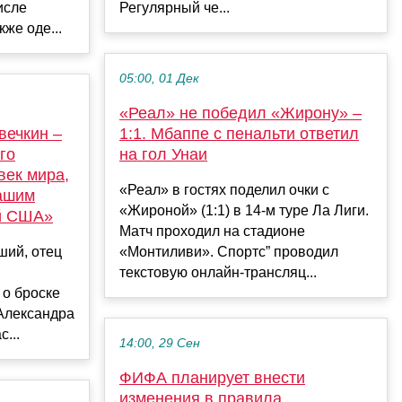
исле
Регулярный че...
кже оде...
05:00, 01 Дек
«Реал» не победил «Жирону» –
вечкин –
1:1. Мбаппе с пенальти ответил
го
на гол Унаи
век мира,
«Реал» в гостях поделил очки с
нашим
«Жироной» (1:1) в 14-м туре Ла Лиги.
ой США»
Матч проходил на стадионе
ший, отец
«Монтиливи». Спортс” проводил
текстовую онлайн-трансляц...
 о броске
Александра
...
14:00, 29 Сен
ФИФА планирует внести
изменения в правила