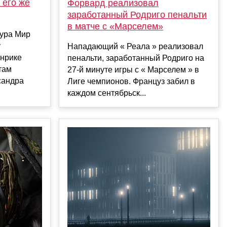
 его же
Форвард реализовал
заработанный Родриго пенальти
в матче с «Марселем»
тура Мир
у
Нападающий « Реала » реализовал
нрике
пенальти, заработанный Родриго на
там
27-й минуте игры с « Марселем » в
сандра
Лиге чемпионов. Француз забил в
каждом сентябрьск...