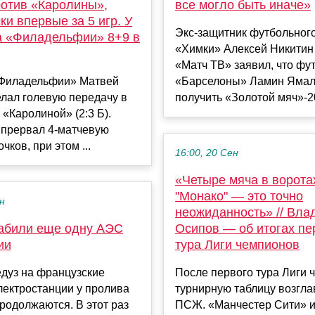
ротив «Каролины»,
все могло быть иначе»
ки впервые за 5 игр. У
Экс‑защитник футбольного
 «Филадельфии» 8+9 в
«Химки» Алексей Никитин
«Матч ТВ» заявил, что фу
Филадельфии» Матвей
«Барселоны» Ламин Ямал
лал голевую передачу в
получить «Золотой мяч»-20
 «Каролиной» (2:3 Б).
 прервал 4-матчевую
чков, при этом ...
16:00, 20 Сен
«Четыре мяча в ворота
"Монако" — это точно
ен
неожиданность» // Вла
абили еще одну АЭС
Осипов — об итогах пе
ии
тура Лиги чемпионов
дуз на французские
После первого тура Лиги 
лектростанции у пролива
турнирную таблицу возгла
родолжаются. В этот раз
ПСЖ. «Манчестер Сити» 