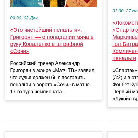
01:00, 27 Но
09:00, 02 Дек
«Локомот
«Это чистейший пенальти».
«Спартаку
Григорян — о попадании мяча в
Маркиньо
руку Коваленко в штрафной
гол Батра
«Сочи»
Комличенк
пенальти
Российский тренер Александр
Григорян в эфире «Матч ТВ» заявил,
«Спартак»
что судья должен был поставить
(3:2) и в 
пенальти в ворота «Сочи» в матче
Фонбет Куб
17‑го тура чемпионата ...
Первый ма
«Лукойл Ар