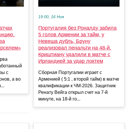
19:00, 16 Ноя
атчах
Португалия без Роналду забила
анцию.
5 голов Армении за тайм, у
ва
Невеша дубль, Бруну
арселем»
реализовал пенальти на 48-й.
Криштиану удалили в матче с
рва
Ирландией за удар локтем
работанный
ры с
Сборная Португалии играет с
нов, а во
Арменией ( 5:1 , второй тайм) в матче
..
квалификации к ЧМ-2026. Защитник
Ренату Вейга открыл счет на 7-й
минуте, на 18-й го...