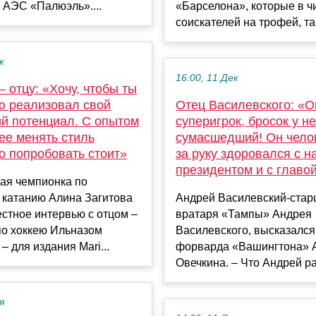
 АЭС «Палюэль»....
«Барселона», которые в ч
соискателей на трофей, та
к
16:00, 11 Дек
– отцу: «Хочу, чтобы ты
ю реализовал свой
Отец Василевского: «О
ий потенциал. С опытом
суперигрок, бросок у не
ее менять стиль
сумасшедший! Он чело
о попробовать стоит»
за руку здоровался с 
президентом и с глав
ая чемпионка по
 катанию Алина Загитова
Андрей Василевский-стар
стное интервью с отцом –
вратаря «Тампы» Андрея
по хоккею Ильназом
Василевского, высказался
– для издания Mari...
форварда «Вашингтона» 
Овечкина. – Что Андрей рас
я