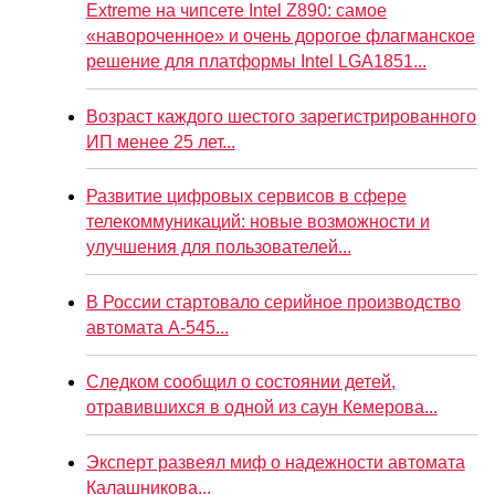
Extreme на чипсете Intel Z890: самое
«навороченное» и очень дорогое флагманское
решение для платформы Intel LGA1851...
Возраст каждого шестого зарегистрированного
ИП менее 25 лет...
Развитие цифровых сервисов в сфере
телекоммуникаций: новые возможности и
улучшения для пользователей...
В России стартовало серийное производство
автомата А-545...
Следком сообщил о состоянии детей,
отравившихся в одной из саун Кемерова...
Эксперт развеял миф о надежности автомата
Калашникова...