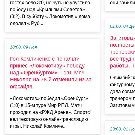
гостях вело 3:0, но чуть не упустило
они забили
победу над «Крыльями Советов»
(3:2). В субботу « Локомотив » дома
одолел « Руб...
01:00, 04 Де
Загитова 
полность
18:00, 09 Ноя
тренерск
Гол Комличенко с пенальти
все трудн
принес «Локомотиву» победу
работы, н
над «Оренбургом» – 1:0. Мяч
Олимпийск
Николая на 78-й отменили из-за
фигурному
офсайда
дала совме
«Локомотив» победил «Оренбург»
тренером 
(1:0) в 15-м туре Мир РПЛ. Матч
Загитовым 
проходил на «РЖД Арене». Спортс”
вел текстовую онлайн-трансляцию
игры. Николай Комличе...
23:00, 01 Но