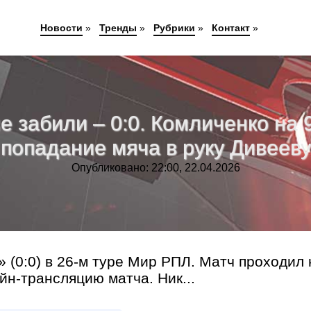
Новости
»
Тренды
»
Рубрики
»
Контакт
»
е забили – 0:0. Комличенко на 
попадание мяча в руку Дивееву
Опубликовано: 22:00, 22.04.2026
» (0:0) в 26-м туре Мир РПЛ. Матч проходил 
йн-трансляцию матча. Ник...