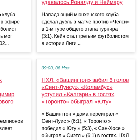
удавалось Роналду и Неймару
 клуба
Нападающий мюнхенского клуба
 в эфире
сделал дубль в матче против «Челси»
тболист
в 1-м туре общего этапа турнира
ь мог
(3:1). Кейн стал третьим футболистом
2...
в истории Лиги ...
09:00, 06 Ноя
х
НХЛ. «Вашингтон» забил 6 голов
«Сент-Луису», «Коламбус»
димир
уступил «Калгари» в гостях,
рвого
«Торонто» обыграл «Юту»
« Вашингтон » дома переиграл «
чемпионов
Сент-Луис » (6:1), « Торонто »
вляет
победил « Юту » (5:3), « Сан-Хосе »
и
обыграл « Сиэтл » (6:1) в гостях. НХЛ