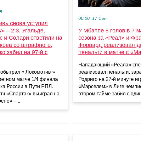
я
00:00, 17 Сен
ив» снова уступил
У Мбаппе 8 голов в 7 м
» – 2:3. Угальде,
сезона за «Реал» и Фр
с и Солари ответили на
Форвард реализовал д
кова со штрафного,
пенальти в матче с «М
о забил на 97-й с
Нападающий «Реала» спе
реализовал пенальти, за
 обыграл « Локомотив »
Родриго на 27-й минуте иг
ответном матче 1/4 финала
«Марселем» в Лиге чемпио
ка России в Пути РПЛ.
втором тайме забил с один.
тч «Спартак» выиграл на
ене» –...