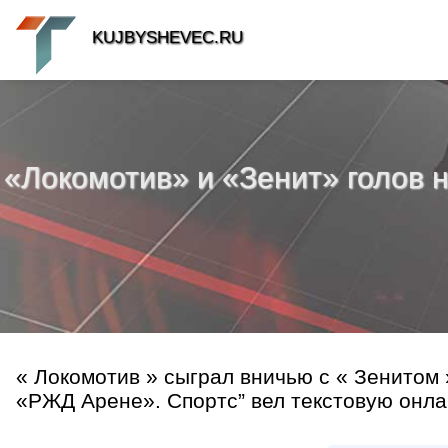
KUJBYSHEVEC.RU
«Локомотив» и «Зенит» голов н
« Локомотив » сыграл вничью с « Зенитом 
«РЖД Арене». Спортс” вел текстовую онла