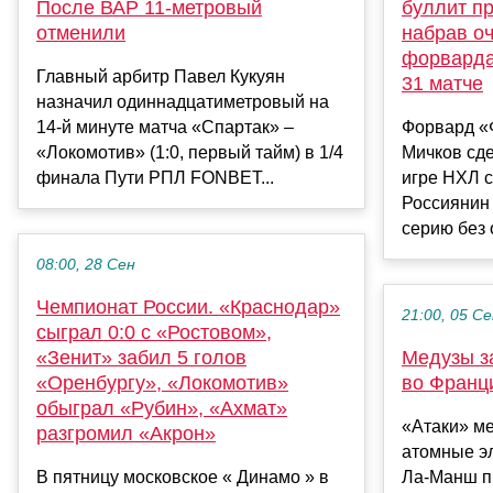
После ВАР 11-метровый
буллит п
отменили
набрав оч
форварда
Главный арбитр Павел Кукуян
31 матче
назначил одиннадцатиметровый на
14-й минуте матча «Спартак» –
Форвард «
«Локомотив» (1:0, первый тайм) в 1/4
Мичков сде
финала Пути РПЛ FONBET...
игре НХЛ с
Россиянин
серию без о
08:00, 28 Сен
Чемпионат России. «Краснодар»
21:00, 05 С
сыграл 0:0 с «Ростовом»,
«Зенит» забил 5 голов
Медузы з
«Оренбургу», «Локомотив»
во Франц
обыграл «Рубин», «Ахмат»
«Атаки» ме
разгромил «Акрон»
атомные э
В пятницу московское « Динамо » в
Ла-Манш п