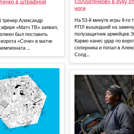
Солдатенкову в руку от
аленко в штрафной
ноги
На 53-й минуте игры 9-го 
й тренер Александр
РПЛ вышедший на замен
 эфире «Матч ТВ» заявил,
полузащитник армейцев Э
должен был поставить
Кармо нанес удар по воро
 ворота «Сочи» в матче
соперника и попал в Алек
чемпионата ...
Солд...