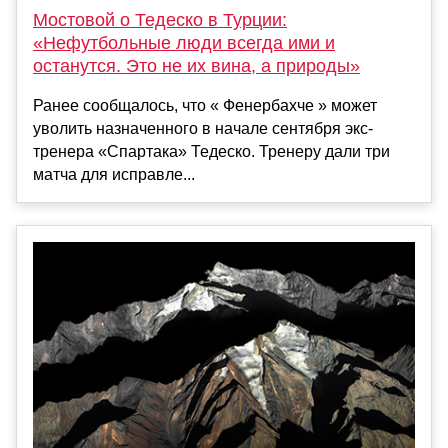
Мостовой о Тедеско в Турции:
«Нефутбольные люди всегда ими и
останутся. Это не их вина, а природы»
Ранее сообщалось, что « Фенербахче » может
уволить назначенного в начале сентября экс-
тренера «Спартака» Тедеско. Тренеру дали три
матча для исправле...