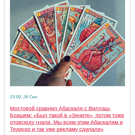
23:00, 26 Сен
Мостовой сравнил Абаскаля с Виллаш-
Боашем: «Был такой в «Зените», потом тоже
отовсюду гнали. Мы всем этим Абаскалям и
Тедеско и так уже рекламу сделали»