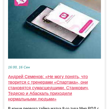
16:00, 16 Сен
Андрей Семенов: «Не могу понять, что
творится с тренерами «Спартака», они
становятся сумасшедшими. Станкович,
Тедеско и Абаскаль приходили
нормальными людьми»
В конце первого тайма матча 8-го тура Мир РПЛ с