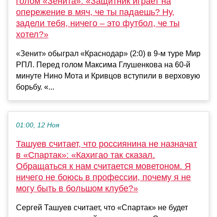
голом «Зенита»: «Защитник играет на
опережение в мяч, че ты падаешь? Ну,
задели тебя, ничего – это футбол, че ты
хотел?»
«Зенит» обыграл «Краснодар» (2:0) в 9-м туре Мир
РПЛ. Перед голом Максима Глушенкова на 60-й
минуте Нино Мота и Кривцов вступили в верховую
борьбу. «...
01:00, 12 Ноя
Ташуев считает, что россиянина не назначат
в «Спартак»: «Кахигао так сказал.
Обращаться к нам считается моветоном. Я
ничего не боюсь в профессии, почему я не
могу быть в большом клубе?»
Сергей Ташуев считает, что «Спартак» не будет