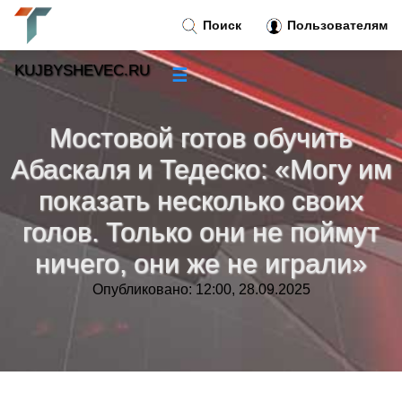
Поиск
Пользователям
KUJBYSHEVEC.RU
☰
Новости
»
Мостовой готов обучить
Тренды новостей
»
Абаскаля и Тедеско: «Могу им
показать несколько своих
Рубрики
»
голов. Только они не поймут
ничего, они же не играли»
Правила
»
Опубликовано: 12:00, 28.09.2025
Контакт
»