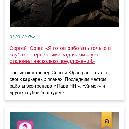
01:00, 20 Янв
Сергей Юран: «Я готов работать только в
клубах с серьезными задачами – уже
отклонил несколько предложений»
Российский тренер Сергей Юран рассказал о
своих карьерных планах. Последним местом
работы экс-тренера « Пари НН », «Химок» и
других клубов был турецк...