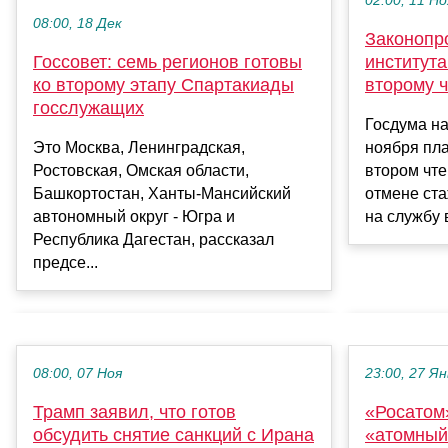
02:00, 11 Но
08:00, 18 Дек
Законопр
Госсовет: семь регионов готовы
института
ко второму этапу Спартакиады
второму 
госслужащих
Госдума н
Это Москва, Ленинградская,
ноября пла
Ростовская, Омская области,
втором чте
Башкортостан, Ханты-Мансийский
отмене ст
автономный округ - Югра и
на службу в
Республика Дагестан, рассказал
предсе...
08:00, 07 Ноя
23:00, 27 Ян
Трамп заявил, что готов
«Росатом
обсудить снятие санкций с Ирана
«атомный