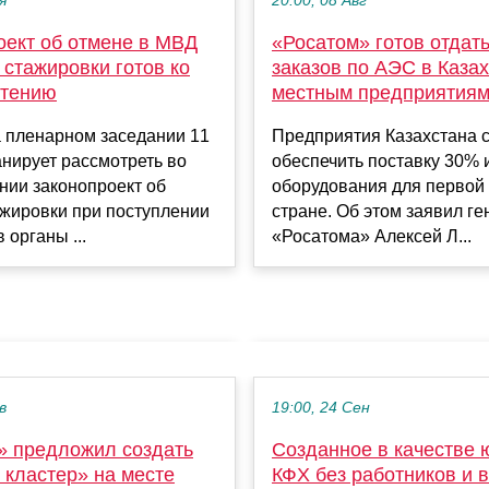
я
20:00, 08 Авг
оект об отмене в МВД
«Росатом» готов отдать
 стажировки готов ко
заказов по АЭС в Каза
чтению
местным предприятия
а пленарном заседании 11
Предприятия Казахстана 
нирует рассмотреть во
обеспечить поставку 30% 
нии законопроект об
оборудования для первой
ажировки при поступлении
стране. Об этом заявил г
 органы ...
«Росатома» Алексей Л...
в
19:00, 24 Сен
» предложил создать
Созданное в качестве 
 кластер» на месте
КФХ без работников и 