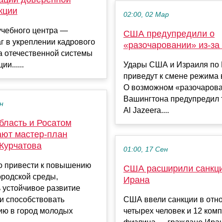
кции
02:00, 02 Мар
учебного центра —
США предупредили о
г в укреплении кадрового
«разочаровании» из-за
а отечественной системы
и......
Удары США и Израиля по 
приведут к смене режима 
О возможном «разочаров
Вашингтона предупредил 
ен
Al Jazeera....
бласть и Росатом
ают мастер-план
 Курчатова
01:00, 17 Сен
о привести к повышению
США расширили санкци
ородской среды,
Ирана
 устойчивое развитие
и способствовать
США ввели санкции в отн
ию в город молодых
четырех человек и 12 ком