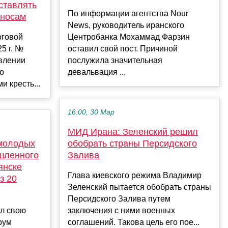
ставлять
По информации агентства Nour
зносам
News, руководитель иранского
оговой
Центробанка Мохаммад Фарзин
5 г. №
оставил свой пост. Причиной
влении
послужила значительная
о
девальвация ...
 кресть...
16:00, 30 Мар
МИД Ирана: Зеленский решил
молодых
обобрать страны Персидского
шленного
Залива
янске
Глава киевского режима Владимир
з 20
Зеленский пытается обобрать страны
Персидского Залива путем
ал свою
заключения с ними военных
рум
соглашений. Такова цель его пое...