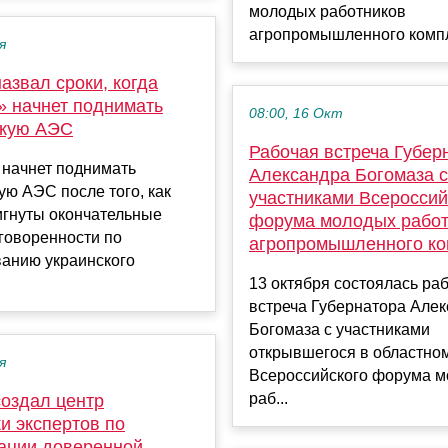
молодых работников
агропромышленного компле
я
азвал сроки, когда
» начнет поднимать
08:00, 16 Окт
скую АЭС
Рабочая встреча Губер
 начнет поднимать
Александра Богомаза с
ю АЭС после того, как
участниками Всероссий
игнуты окончательные
форума молодых работ
говоренности по
агропромышленного ко
ванию украинского
13 октября состоялась ра
встреча Губернатора Але
Богомаза с участниками
открывшегося в областно
я
Всероссийского форума 
раб...
создал центр
и экспертов по
ации доверенной