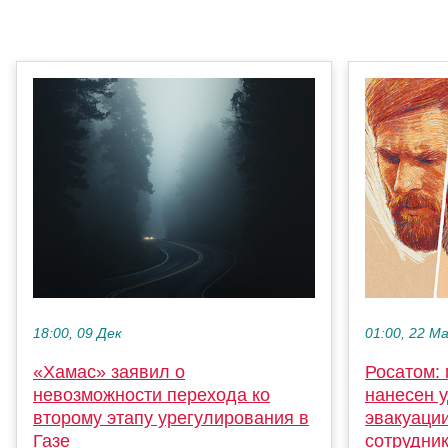
18:00, 09 Дек
01:00, 22 М
«Хамас» заявил о
Росатом:
невозможности перехода ко
нанесен у
второму этапу урегулирования в
эвакуаци
Газе
сотрудни