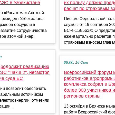
АЭС в Узбекистане
их пользу должно пред
расчет по страховым в
ор «Росатома» Алексей
президент Узбекистана
Письмо Федеральной нал
рзиёев обсудили в
службы от 19 сентября 202
азвитие сотрудничества
БС-4-11/8563@ О предста
ере атомной энер...
ежеквартально расчетов п
страховым взносам главами
ен
08:00, 16 Окт
продолжит реализацию
ЭС "Пакш-2", несмотря
Всероссийский форум 
ие суда ЕС
работников агропромы
комплекса собрал в Бр
ии позволит обеспечить
более 300 участников и
табильным источником
регионов страны
электроэнергии, отметили
рации...
13 октября в Брянске нач
работу Всероссийский фо