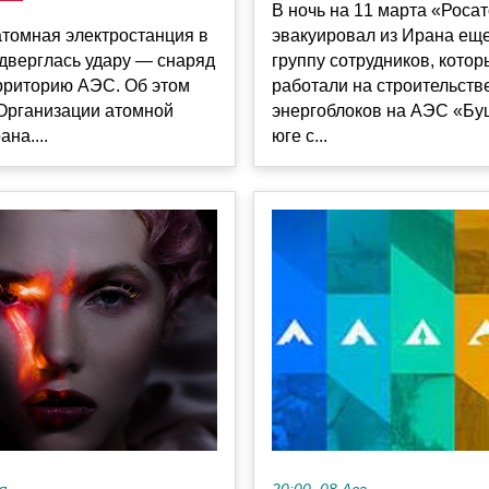
В ночь на 11 марта «Роса
атомная электростанция в
эвакуировал из Ирана ещ
дверглась удару — снаряд
группу сотрудников, кото
рриторию АЭС. Об этом
работали на строительств
 Организации атомной
энергоблоков на АЭС «Бу
на....
юге с...