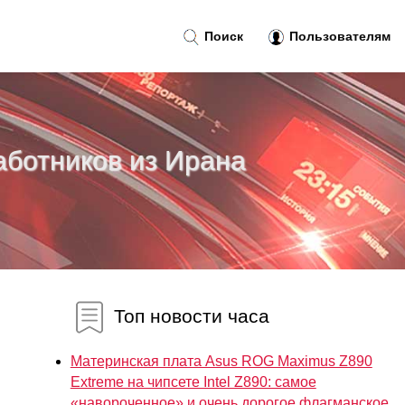
Поиск
Пользователям
работников из Ирана
Топ новости часа
Материнская плата Asus ROG Maximus Z890
Extreme на чипсете Intel Z890: самое
«навороченное» и очень дорогое флагманское