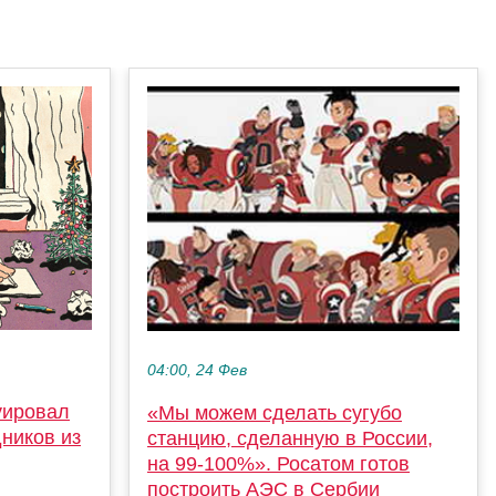
04:00, 24 Фев
уировал
«Мы можем сделать сугубо
дников из
станцию, сделанную в России,
на 99-100%». Росатом готов
построить АЭС в Сербии