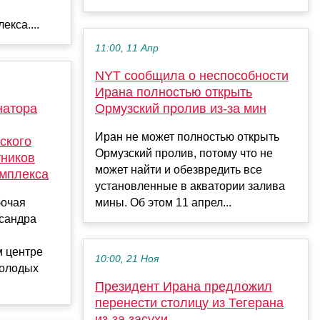
кса....
11:00, 11 Апр
NYT сообщила о неспособности
Ирана полностью открыть
натора
Ормузский пролив из-за мин
Иран не может полностью открыть
ского
Ормузский пролив, потому что не
ников
может найти и обезвредить все
мплекса
установленные в акватории залива
бочая
мины. Об этом 11 апрел...
ксандра
м центре
10:00, 21 Ноя
молодых
Президент Ирана предложил
перенести столицу из Тегерана
из-за засухи