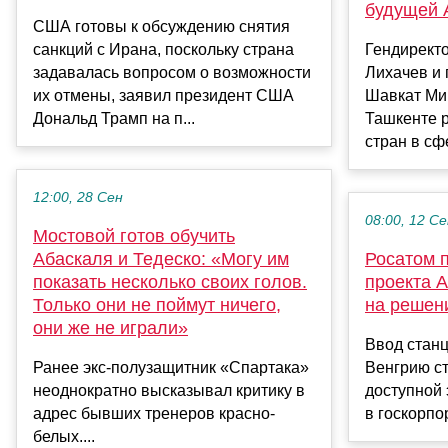
будущей 
США готовы к обсуждению снятия
санкций с Ирана, поскольку страна
Гендирект
задавалась вопросом о возможности
Лихачев и 
их отмены, заявил президент США
Шавкат Ми
Дональд Трамп на п...
Ташкенте р
стран в сф
12:00, 28 Сен
08:00, 12 С
Мостовой готов обучить
Абаскаля и Тедеско: «Могу им
Росатом 
показать несколько своих голов.
проекта А
Только они не поймут ничего,
на решен
они же не играли»
Ввод станц
Ранее экс-полузащитник «Спартака»
Венгрию с
неоднократно высказывал критику в
доступной 
адрес бывших тренеров красно-
в госкорпо
белых....