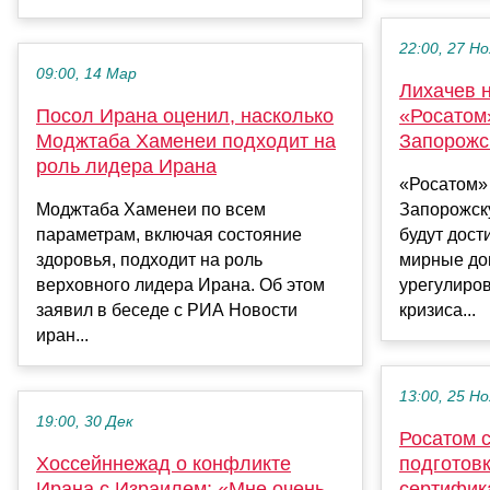
22:00, 27 Но
09:00, 14 Мар
Лихачев н
Посол Ирана оценил, насколько
«Росатом
Моджтаба Хаменеи подходит на
Запорож
роль лидера Ирана
«Росатом»
Моджтаба Хаменеи по всем
Запорожску
параметрам, включая состояние
будут дост
здоровья, подходит на роль
мирные до
верховного лидера Ирана. Об этом
урегулиро
заявил в беседе с РИА Новости
кризиса...
иран...
13:00, 25 Но
19:00, 30 Дек
Росатом 
Хоссейннежад о конфликте
подготовк
Ирана с Израилем: «Мне очень
сертифик