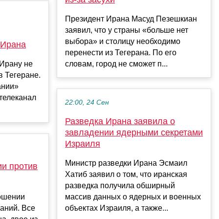
Президент Ирана Масуд Пезешкиан
заявил, что у страны «больше нет
выбора» и столицу необходимо
 Ирана
перенести из Тегерана. По его
Ирану не
словам, город не сможет п...
в Тегеране.
ании»
телеканал
22:00, 24 Сен
Разведка Ирана заявила о
завладении ядерными секретами
Израиля
Министр разведки Ирана Эсмаил
и против
Хатиб заявил о том, что иранская
разведка получила обширный
ошении
массив данных о ядерных и военных
паний. Все
объектах Израиля, а также...