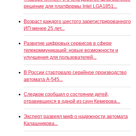
решение для платформы Intel LGA1851...
Возраст каждого шестого зарегистрированного
ИП менее 25 лет...
Развитие цифровых сервисов в сфере
телекоммуникаций: новые возможности и
улучшения для пользователей...
В России стартовало серийное производство
автомата А-545...
Следком сообщил о состоянии детей,
отравившихся в одной из саун Кемерова...
Эксперт развеял миф о надежности автомата
Калашникова...