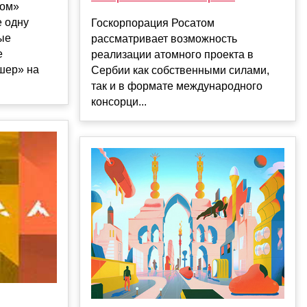
том»
е одну
Госкорпорация Росатом
рые
рассматривает возможность
е
реализации атомного проекта в
шер» на
Сербии как собственными силами,
так и в формате международного
консорци...