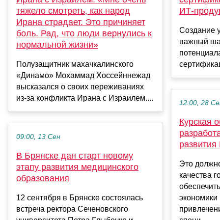
тяжело смотреть, как народ
ИТ‑проду
Ирана страдает. Это причиняет
Создание 
боль. Рад, что люди вернулись к
важный ша
нормальной жизни»
потенциал
Полузащитник махачкалинского
сертификаци
«Динамо» Мохаммад Хоссейннежад
высказался о своих переживаниях
из-за конфликта Ирана с Израилем....
12:00, 28 С
Курская о
разработ
09:00, 13 Сен
развития
В Брянске дан старт новому
Это должн
этапу развития медицинского
качества г
образования
обеспечить
12 сентября в Брянске состоялась
экономики 
встреча ректора Сеченовского
привлечен