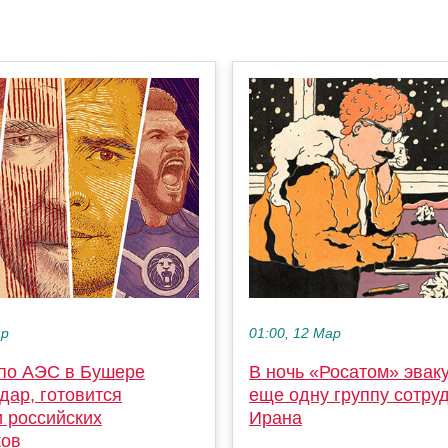
ар
01:00, 12 Мар
 по АЭС в Бушере
В ночь «Росатом» эвак
дар, готовится
еще одну группу сотру
и российских
Ирана
ков