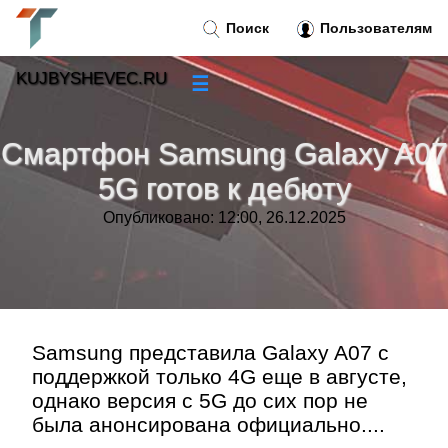
Поиск
Пользователям
KUJBYSHEVEC.RU
☰
Новости
»
Смартфон Samsung Galaxy A07
Тренды новостей
»
5G готов к дебюту
Опубликовано: 12:00, 26.12.2025
Рубрики
»
Правила
»
Контакт
»
Samsung представила Galaxy A07 с
поддержкой только 4G еще в августе,
однако версия с 5G до сих пор не
была анонсирована официально....