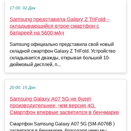
17:00, 02 Дек
Samsung представила Galaxy Z TriFold –
складывающийся втрое смартфон с
батареей на 5600 мАч
Samsung официально представила свой новый
складной смартфон Galaxy Z TriFold. Устройство
складывается дважды, открывая большой 10-
дюймовый дисплей, п...
20:00, 15 Дек
Samsung Galaxy A07 5G не будет
производительнее, чем версия 4G.
Смартфон впервые засветился в бенчмарке
Смартфон Samsung Galaxy A07 5G (SM-A076B )
засветился в бенчмарке, благодаря чему мы