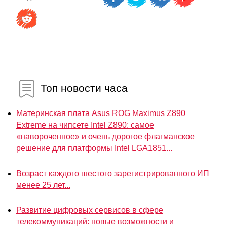
Топ новости часа
Материнская плата Asus ROG Maximus Z890
Extreme на чипсете Intel Z890: самое
«навороченное» и очень дорогое флагманское
решение для платформы Intel LGA1851...
Возраст каждого шестого зарегистрированного ИП
менее 25 лет...
Развитие цифровых сервисов в сфере
телекоммуникаций: новые возможности и