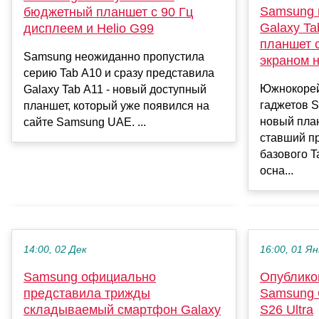
Samsung 
бюджетный планшет с 90 Гц
Galaxy T
дисплеем и Helio G99
планшет 
Samsung неожиданно пропустила
экраном н
серию Tab A10 и сразу представила
Южнокорей
Galaxy Tab A11 - новый доступный
гаджетов 
планшет, который уже появился на
новый план
сайте Samsung UAE. ...
ставший п
базового 
осна...
14:00, 02 Дек
16:00, 01 Ян
Samsung официально
Опублико
представила трижды
Samsung 
складываемый смартфон Galaxy
S26 Ultra