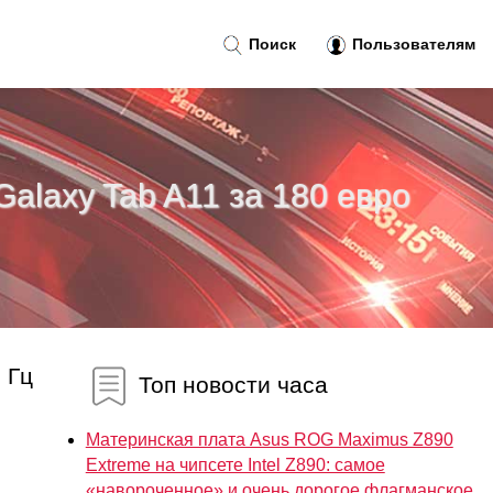
Поиск
Пользователям
laxy Tab A11 за 180 евро
 Гц
Топ новости часа
Материнская плата Asus ROG Maximus Z890
Extreme на чипсете Intel Z890: самое
«навороченное» и очень дорогое флагманское