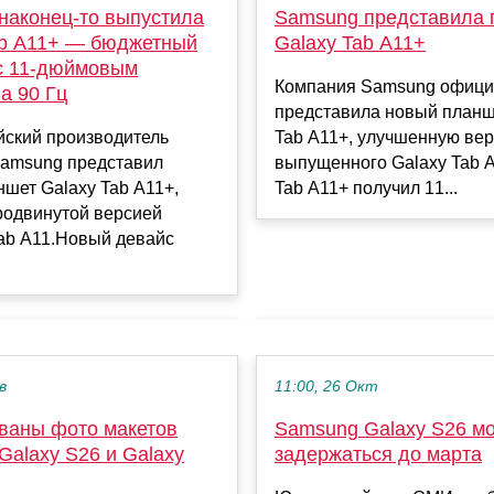
Samsung представила 
наконец-то выпустила
Galaxy Tab A11+
ab A11+ — бюджетный
с 11-дюймовым
Компания Samsung офици
а 90 Гц
представила новый планш
Tab A11+, улучшенную ве
ский производитель
выпущенного Galaxy Tab A
Samsung представил
Tab A11+ получил 11...
шет Galaxy Tab A11+,
родвинутой версией
Tab A11.Новый девайс
в
11:00, 26 Окт
ваны фото макетов
Samsung Galaxy S26 м
Galaxy S26 и Galaxy
задержаться до марта