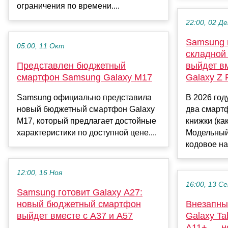
ограничения по времени....
22:00, 02 Де
Samsung 
05:00, 11 Окт
складной
Представлен бюджетный
выйдет вм
смартфон Samsung Galaxy M17
Galaxy Z 
Samsung официально представила
В 2026 год
новый бюджетный смартфон Galaxy
два смарт
M17, который предлагает достойные
книжки (как
характеристики по доступной цене....
Модельный
кодовое на
12:00, 16 Ноя
16:00, 13 С
Samsung готовит Galaxy A27:
новый бюджетный смартфон
Внезапны
выйдет вместе с A37 и A57
Galaxy Ta
A11+ — н