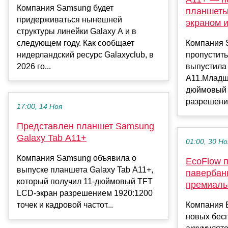
Компания Samsung будет
планшеты
придерживаться нынешней
экраном 
структуры линейки Galaxy A и в
следующем году. Как сообщает
Компания 
нидерландский ресурс Galaxyclub, в
пропустить
2026 го...
выпустила 
A11.Младша
дюймовый 
разрешени.
17:00, 14 Ноя
Представлен планшет Samsung
Galaxy Tab A11+
01:00, 30 Но
Компания Samsung объявила о
EcoFlow 
выпуске планшета Galaxy Tab A11+,
павербан
который получил 11-дюймовый TFT
премиаль
LCD-экран разрешением 1920:1200
точек и кадровой частот...
Компания 
новых бес