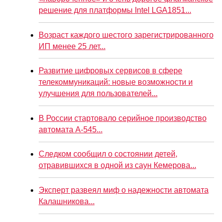
решение для платформы Intel LGA1851...
Возраст каждого шестого зарегистрированного
ИП менее 25 лет...
Развитие цифровых сервисов в сфере
телекоммуникаций: новые возможности и
улучшения для пользователей...
В России стартовало серийное производство
автомата А-545...
Следком сообщил о состоянии детей,
отравившихся в одной из саун Кемерова...
Эксперт развеял миф о надежности автомата
Калашникова...