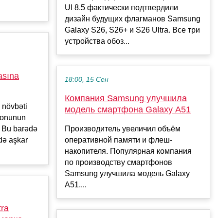
UI 8.5 фактически подтвердили
дизайн будущих флагманов Samsung
Galaxy S26, S26+ и S26 Ultra. Все три
устройства обоз...
asına
18:00, 15 Сен
Компания Samsung улучшила
 növbəti
модель смартфона Galaxy A51
fonunun
b. Bu barədə
Производитель увеличил объём
ndə aşkar
оперативной памяти и флеш-
накопителя. Популярная компания
по производству смартфонов
Samsung улучшила модель Galaxy
A51....
ra