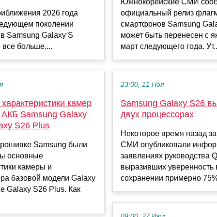
Южнокорейские СМИ сооб
риближения 2026 года
официальный релиз флаг
следующем поколении
смартфонов Samsung Gal
в Samsung Galaxy S
может быть перенесен с я
 все больше....
март следующего года. Ут..
я
23:00, 11 Ноя
 характеристики камер
Samsung Galaxy S26 вы
ь АКБ Samsung Galaxy
двух процессорах
axy S26 Plus
Некоторое время назад з
прошивке Samsung были
СМИ опубликовали инфор
ы основные
заявлениях руководства 
тики камеры и
выразивших уверенность 
ра базовой модели Galaxy
сохранении примерно 75%-
е Galaxy S26 Plus. Как
09:00, 27 Июл