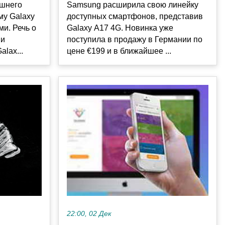
ишнего
Samsung расширила свою линейку
му Galaxy
доступных смартфонов, представив
и. Речь о
Galaxy A17 4G. Новинка уже
 и
поступила в продажу в Германии по
lax...
цене €199 и в ближайшее ...
22:00, 02 Дек