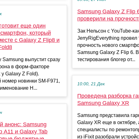
Samsung Galaxy Z Flip 
к
проверили на прочност
готовит еще один
Зак Нельсон с YouTube-ка
 смартфон, который
JerryRigEverything провел
есте с Galaxy Z Flip8 и
прочность нового смартф
Fold8
Samsung Galaxy Z Flip 6. 
у Samsung выпустит сразу
тестирования блогер от...
фона в форм-факторе
 у Galaxy Z Fold).
 номер новинки SM-F971,
10:00, 21 Дек
именование H...
Проведена разборка г
Samsung Galaxy XR
ен
Samsung представила гар
Galaxy XR еще в октябре, 
й анонс: Samsung
специалисты по ремонтоп
b A11 и Galaxy Tab
из iFixit разобрали устройс
овые бюджетные