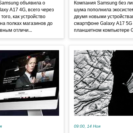
Samsung объявила о
Компания Samsung без л
laxy A17 4G, всего через
шума пополнила экосисте
 того, как устройство
двумя новыми устройствам
на полках магазинов до
смартфоне Galaxy A17 5G
вным отличи...
планшетном компьютере Ga
09:00, 14 Ноя
я