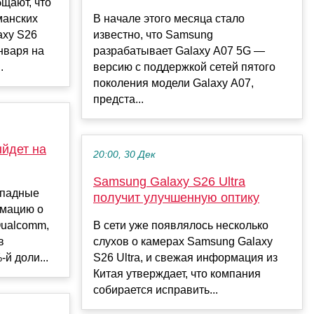
щают, что
манских
В начале этого месяца стало
axy S26
известно, что Samsung
нваря на
разрабатывает Galaxy A07 5G —
.
версию с поддержкой сетей пятого
поколения модели Galaxy A07,
предста...
йдет на
20:00, 30 Дек
Samsung Galaxy S26 Ultra
ападные
получит улучшенную оптику
мацию о
Qualcomm,
В сети уже появлялось несколько
в
слухов о камерах Samsung Galaxy
й доли...
S26 Ultra, и свежая информация из
Китая утверждает, что компания
собирается исправить...