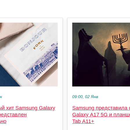
ен
09:00, 02 Янв
й хит Samsung Galaxy
Samsung представила
редставлен
Galaxy A17 5G и планш
ьно
Tab A11+