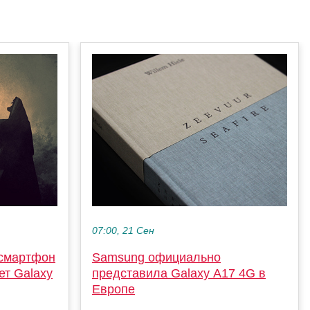
07:00, 21 Сен
 смартфон
Samsung официально
ет Galaxy
представила Galaxy A17 4G в
Европе