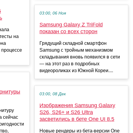
6
03:00, 06 Ноя
ь
Samsung Galaxy Z TriFold
нала
показан со всех сторон
 тесты на
она
Грядущий складной смартфон
В процессе
Samsung с тройным механизмом
складывания вновь появился в сети
— на этот раз в подробных
видеороликах из Южной Кореи....
арнитуры
03:00, 08 Дек
Изображения Samsung Galaxy
нитуру
S26, S26+ и S26 Ultra
а сейчас
засветились в бете One UI 8.5
ригодности
тво,
Новые рендеры из бета-версии One