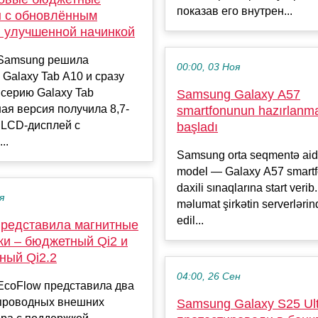
показав его внутрен...
 с обновлённым
и улучшенной начинкой
Samsung решила
00:00, 03 Ноя
 Galaxy Tab A10 и сразу
серию Galaxy Tab
Samsung Galaxy A57
я версия получила 8,7-
smartfonunun hazırlanm
LCD-дисплей с
başladı
..
Samsung orta seqmentə aid
model — Galaxy A57 smart
daxili sınaqlarına start veri
я
məlumat şirkətin serverləri
edil...
представила магнитные
ки – бюджетный Qi2 и
ный Qi2.2
04:00, 26 Сен
EcoFlow представила два
проводных внешних
Samsung Galaxy S25 Ult