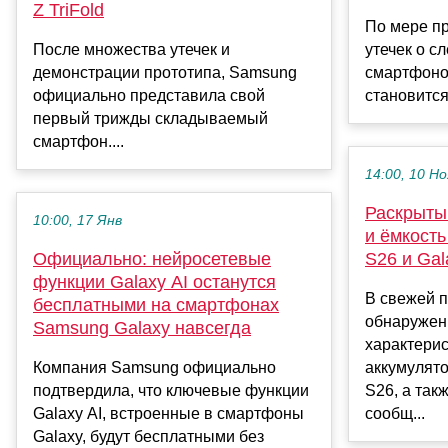
Z TriFold
По мере п
После множества утечек и
утечек о 
демонстрации прототипа, Samsung
смартфоно
официально представила свой
становится
первый трижды складываемый
смартфон....
14:00, 10 Но
Раскрыты
10:00, 17 Янв
и ёмкост
Официально: нейросетевые
S26 и Gal
функции Galaxy AI останутся
В свежей 
бесплатными на смартфонах
обнаружен
Samsung Galaxy навсегда
характерис
Компания Samsung официально
аккумулято
подтвердила, что ключевые функции
S26, а такж
Galaxy AI, встроенные в смартфоны
сообщ...
Galaxy, будут бесплатными без