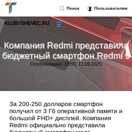
Поиск
Пользователям
KUJBYSHEVEC.RU
☰
Новости
»
Компания Redmi представила
Тренды новостей
»
бюджетный смартфон Redmi 9
Опубликовано: 15:00, 11.09.2025
Рубрики
»
Правила
»
Контакт
»
За 200-250 долларов смартфон
получил от 3 Гб оперативной памяти и
большой FHD+ дисплей. Компания
Redmi официально представила