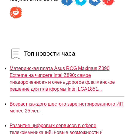
Топ новости часа
Материнская плата Asus ROG Maximus Z890
Extreme на чипсете Intel Z890: самое
«навороченное» и очень дорогое флагманское
решение для платформы Intel LGA1851...
Возраст каждого шестого зарегистрированного ИП
менее 25 лет...
Развитие цифровых сервисов в сфере
телекоммуникаций: новые возможности и