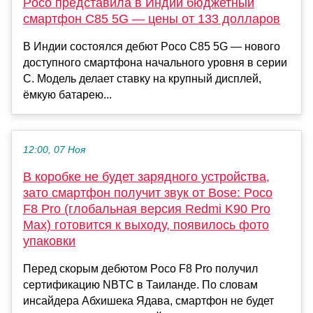
Poco представила в Индии бюджетный
смартфон C85 5G — цены от 133 долларов
В Индии состоялся дебют Poco C85 5G — нового
доступного смартфона начального уровня в серии
C. Модель делает ставку на крупный дисплей,
ёмкую батарею...
12:00, 07 Ноя
В коробке не будет зарядного устройства,
зато смартфон получит звук от Bose: Poco
F8 Pro (глобальная версия Redmi K90 Pro
Max) готовится к выходу, появилось фото
упаковки
Перед скорым дебютом Poco F8 Pro получил
сертификацию NBTC в Таиланде. По словам
инсайдера Абхишека Ядава, смартфон не будет