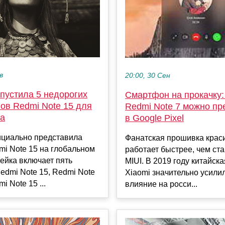
в
20:00, 30 Сен
пустила 5 недорогих
Смартфон на прокачку:
ов Redmi Note 15 для
Redmi Note 7 можно пр
ра
в Google Pixel
ициально представила
Фанатская прошивка крас
i Note 15 на глобальном
работает быстрее, чем ст
ейка включает пять
MIUI. В 2019 году китайск
edmi Note 15, Redmi Note
Xiaomi значительно усили
i Note 15 ...
влияние на росси...