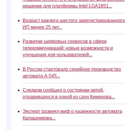
решение для платформы Intel LGA1851...
Возраст каждого шестого зарегистрированного
ИП менее 25 лет...
Развитие цифровых сервисов в сфере
телекоммуникаций: новые возможности и
улучшения для пользователей...
В России стартовало серийное производство
автомата А-545...
Следком сообщил о состоянии детей,
отравившихся в одной из саун Кемерова...
Эксперт развеял миф о надежности автомата
Калашникова...