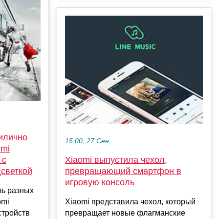
илично
15:00, 27 Сен
dmi
 с
Xiaomi выпустила чехол,
светкой
превращающий смартфон в
игровую консоль
ь разных
omi
Xiaomi представила чехол, который
стройств
превращает новые флагманские