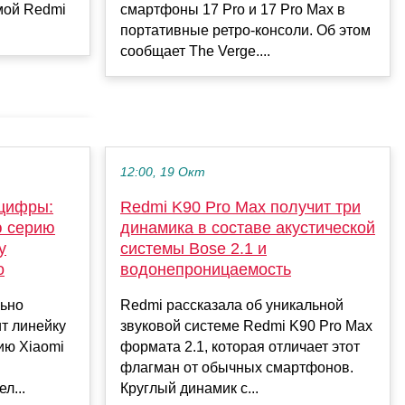
мой Redmi
смартфоны 17 Pro и 17 Pro Max в
портативные ретро-консоли. Об этом
сообщает The Verge....
12:00, 19 Окт
 цифры:
Redmi K90 Pro Max получит три
ю серию
динамика в составе акустической
у
системы Bose 2.1 и
o
водонепроницаемость
льно
Redmi рассказала об уникальной
ит линейку
звуковой системе Redmi K90 Pro Max
ию Xiaomi
формата 2.1, которая отличает этот
флагман от обычных смартфонов.
л...
Круглый динамик с...