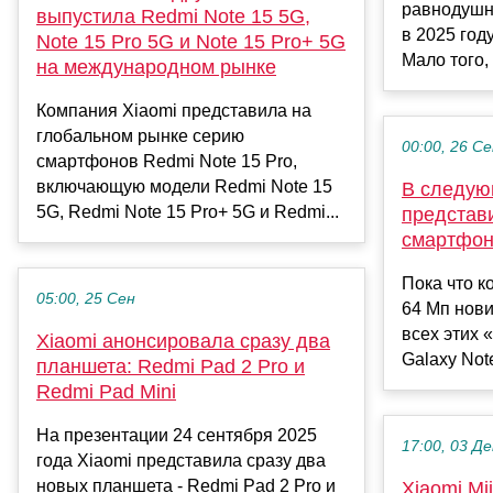
равнодушн
выпустила Redmi Note 15 5G,
в 2025 год
Note 15 Pro 5G и Note 15 Pro+ 5G
Мало того, 
на международном рынке
Компания Xiaomi представила на
глобальном рынке серию
00:00, 26 С
смартфонов Redmi Note 15 Pro,
включающую модели Redmi Note 15
В следую
5G, Redmi Note 15 Pro+ 5G и Redmi...
представ
смартфо
Пока что к
05:00, 25 Сен
64 Мп нови
всех этих 
Xiaomi анонсировала сразу два
Galaxy Note
планшета: Redmi Pad 2 Pro и
Redmi Pad Mini
На презентации 24 сентября 2025
17:00, 03 Де
года Xiaomi представила сразу два
новых планшета - Redmi Pad 2 Pro и
Xiaomi Mi