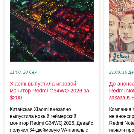
21:00, 28 Сен
21:00, 16 Де
Xiaomi выпустила игровой
До анонс
монитор Redmi G34WQ 2026 за
Redmi No
$200
заказа в 
Китайская Xiaomi внезапно
Компания 
выпустила новый геймерский
не анонси
монитор Redmi G34WQ 2026. Девайс
Redmi Note
получил 34-дюймовую VA-панель с
начали про