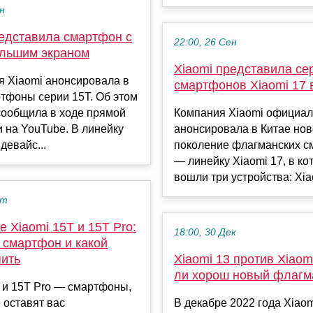
ен
редставила смартфон с
22:00, 26 Сен
льшим экраном
Xiaomi представила се
я Xiaomi анонсировала в
смартфонов Xiaomi 17 
тфоны серии 15T. Об этом
сообщила в ходе прямой
Компания Xiaomi официа
 на YouTube. В линейку
анонсировала в Китае но
девайс...
поколение флагманских 
— линейку Xiaomi 17, в ко
вошли три устройства: Xiao
кт
 Xiaomi 15T и 15T Pro:
18:00, 30 Дек
а смартфон и какой
пить
Xiaomi 13 против Xiaomi
ли хорош новый флагм
 и 15T Pro — смартфоны,
 оставят вас
В декабре 2022 года Xiao