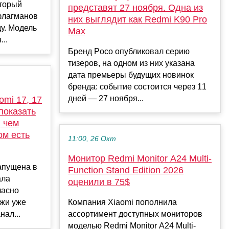
оторый
представят 27 ноября. Одна из
флагманов
них выглядит как Redmi K90 Pro
у. Модель
Max
..
Бренд Poco опубликовал серию
тизеров, на одном из них указана
дата премьеры будущих новинок
бренда: событие состоится через 11
дней — 27 ноября...
omi 17, 17
 показать
, чем
ом есть
11:00, 26 Окт
Монитор Redmi Monitor A24 Multi-
апущена в
Function Stand Edition 2026
ала
оценили в 75$
ласно
жи уже
Компания Xiaomi пополнила
нал...
ассортимент доступных мониторов
моделью Redmi Monitor A24 Multi-