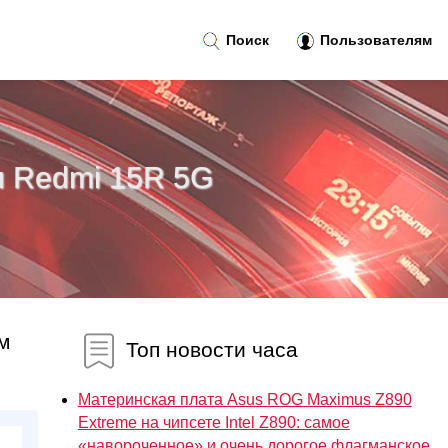
Поиск
Пользователям
н Redmi 15R 5G
м
Топ новости часа
Материнская плата Asus ROG Maximus Z890
Extreme на чипсете Intel Z890: самое
«навороченное» и очень дорогое флагманское