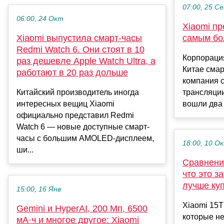
07:00, 25 С
06:00, 24 Окт
Xiaomi п
Xiaomi выпустила смарт-часы
самым бо
Redmi Watch 6. Они стоят в 10
Корпораци
раз дешевле Apple Watch Ultra, а
Китае смар
работают в 20 раз дольше
компания 
Китайский производитель иногда
трансляции
интересных вещиц Xiaomi
вошли два 
официально представил Redmi
Watch 6 — новые доступные смарт-
часы с большим AMOLED-дисплеем,
18:00, 10 О
ши...
Сравнение
что это з
лучше ку
15:00, 16 Янв
Xiaomi 15T
Gemini и HyperAI, 200 Мп, 6500
которые не
мА·ч и многое другое: Xiaomi