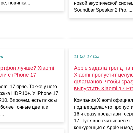
ре, новинка...
новой акустической систе
Soundbar Speaker 2 Pro. ...
кт
11:00, 17 Сен
артфон лучше? Xiaomi
Apple задала тренд на
ли с iPhone 17
Xiaomi пропустит целу
флагманов, чтобы сраз
aomi 17 ярче. Также у него
выпустить Xiaomi 17 Pr
ржка HDR10+. У iPhone 17
R10. Впрочем, есть плюсы
Компания Xiaomi официа
: более точные цвета и
подтвердила, что пропуст
..
16 и сразу представит сер
17. Тут явно считывается
конкуренция с Apple и моде