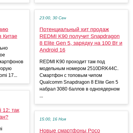
23:00, 30 Сен
рию
Потенциальный хит продаж
в Китае
REDMI K90 получит Snapdragon
8 Elite Gen 5, зарядку на 100 Вт и
льно
Android 16
вое
смартфонов
REDMI K90 проходит там под
торую
модельным номером 2510DRK44C.
mi 17...
Смартфон с топовым чипом
Qualcomm Snapdragon 8 Elite Gen 5
набрал 3080 баллов в одноядерном
...
 12: так
ан?
15:00, 16 Ноя
mi
Новые смартфоны Poco