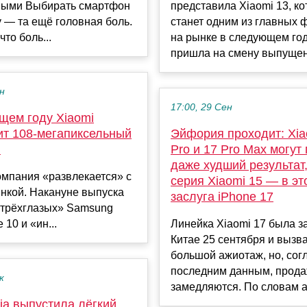
ыми Выбирать смартфон
представила Xiaomi 13, к
у — та ещё головная боль.
станет одним из главных 
что боль...
на рынке в следующем год
пришла на смену выпущен.
ен
17:00, 29 Сен
щем году Xiaomi
ит 108-мегапиксельный
Эйфория проходит: Xia
н
Pro и 17 Pro Max могут
даже худший результат
омпания «развлекается» с
серия Xiaomi 15 — в эт
нкой. Накануне выпуска
заслуга iPhone 17
«трёхглазых» Samsung
 10 и «ин...
Линейка Xiaomi 17 была з
Китае 25 сентября и вызв
большой ажиотаж, но, сог
последним данным, прода
к
замедляются. По словам а
jia выпустила лёгкий