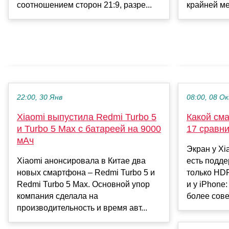
соотношением сторон 21:9, разре...
крайней ме
22:00, 30 Янв
08:00, 08 О
Xiaomi выпустила Redmi Turbo 5
Какой см
и Turbo 5 Max с батареей на 9000
17 сравни
мАч
Экран у Xi
Xiaomi анонсировала в Китае два
есть подде
новых смартфона – Redmi Turbo 5 и
только HD
Redmi Turbo 5 Max. Основной упор
и у iPhone
компания сделала на
более сове.
производительность и время авт...