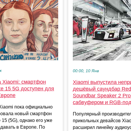
к
00:00, 10 Янв
а Xiaomi: смартфон
Xiaomi выпустила непр
te 15 5G доступен для
дешёвый саундбар Re
Европе
Soundbar Speaker 2 Pro
сабвуфером и RGB-под
Xiaomi пока официально
ровала новый смартфон
Популярный производител
 15 (5G), однако его уже
прикольных девайсов Xia
давать в Европе. По
расширил линейку аудиоу