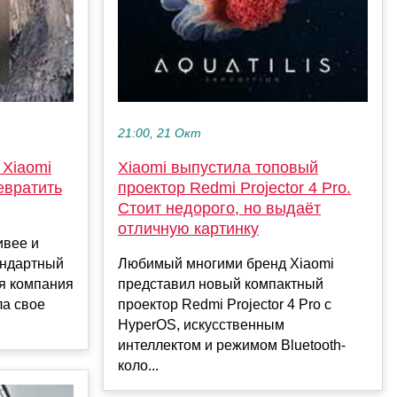
21:00, 21 Окт
 Xiaomi
Xiaomi выпустила топовый
евратить
проектор Redmi Projector 4 Pro.
Стоит недорого, но выдаёт
отличную картинку
ивее и
андартный
Любимый многими бренд Xiaomi
ая компания
представил новый компактный
ла свое
проектор Redmi Projector 4 Pro с
HyperOS, искусственным
интеллектом и режимом Bluetooth-
коло...