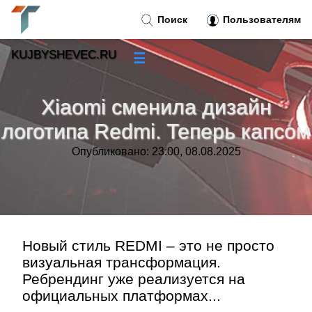
Поиск
Пользователям
KUJBYSHEVEC.RU
☰
Новости
»
Xiaomi сменила дизайн
Тренды новостей
»
логотипа Redmi. Теперь капсом
Опубликовано: 23:00, 08.08.2025
Рубрики
»
Правила
»
Контакт
»
Новый стиль REDMI – это не просто
визуальная трансформация.
Ребрендинг уже реализуется на
официальных платформах...