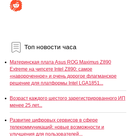
Топ новости часа
Материнская плата Asus ROG Maximus Z890
Extreme на чипсете Intel Z890: самое
«навороченное» и очень дорогое флагманское
решение для платформы Intel LGA1851...
Возраст каждого шестого зарегистрированного ИП
менее 25 лет...
Развитие цифровых сервисов в сфере
телекоммуникаций: новые возможности и
улучшения для пользователей...