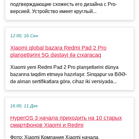
подтверждающие схожесть его дизайна с Pro-
версией. Устройство имеет круглый...
12:00, 16 Сен
Xiaomi qlobal bazara Redmi Pad 2 Pro
planşetlərini 5G dəstəyi ilə çıxaracaq
Xiaomi yeni Redmi Pad 2 Pro planşetlərini dünya
bazarına təqdim etməyə hazırlaşır. Sinqapur və BƏƏ-
də alınan sertifikatlara görə, cihaz iki versiyada...
16:00, 11 Дек
HyperOS 3 начала приходить на 10 старых
смартфонов Xiaomi и Redmi
Фото: Xiaomi Компания Xiaomi начала