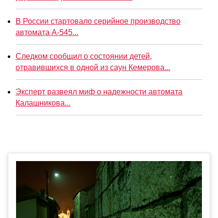
В России стартовало серийное производство
автомата А-545...
Следком сообщил о состоянии детей,
отравившихся в одной из саун Кемерова...
Эксперт развеял миф о надежности автомата
Калашникова...