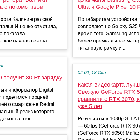
а с локомотивом
Ultra и Google Pixel 10 
порта Калининградской
По габаритам устройства 
аталья Ищенко отметила,
совпадают, но Galaxy S25 U
а показала
Кроме того, Samsung исп
ское начало сезона...
более премиальные мате
титановую рамку и ...
кт
02:00, 18 Сен
 получит 80-Вт зарядку
Какая видеокарта луч
ый информатор Digital
Свежую GeForce RTX 
on поделился порцией
сравнили с RTX 3070, 
тей о смартфоне Redmi
уже 5 лет
альный релиз которого
о конца этог...
Результаты в 1080p:S.T.A.L
— 60 fps (GeForce RTX 3070
(GeForce RTX 5050).Mafia: