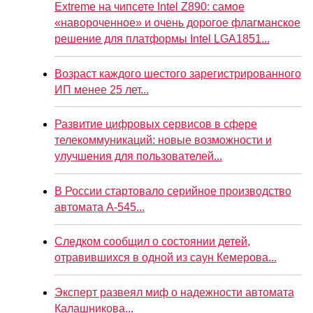
Extreme на чипсете Intel Z890: самое
«навороченное» и очень дорогое флагманское
решение для платформы Intel LGA1851...
Возраст каждого шестого зарегистрированного
ИП менее 25 лет...
Развитие цифровых сервисов в сфере
телекоммуникаций: новые возможности и
улучшения для пользователей...
В России стартовало серийное производство
автомата А-545...
Следком сообщил о состоянии детей,
отравившихся в одной из саун Кемерова...
Эксперт развеял миф о надежности автомата
Калашникова...