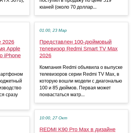
 RTX 3070),
поступил в продажу по цене 519
юаней (около 70 доллар...
01:00, 23 Мар
 2026
Представлен 100-дюймовый
мя Apple
телевизор Redmi Smart TV Max
о iPhone
2026
Компания Redmi объявила о выпуске
мартфоном
телевизоров серии Redmi TV Max, в
 бюджетный
которую вошли модели с диагональю
изводство
100 и 85 дюймов. Первая может
ся сразу
похвастаться матр...
10:00, 27 Окт
REDMI K90 Pro Max в дизайне