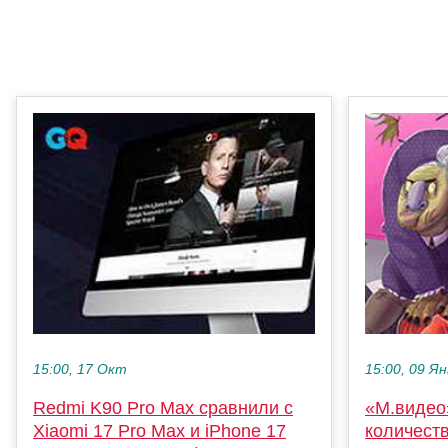
15:00, 17 Окт
15:00, 09 Ян
Redmi K90 Pro Max сравнили с
«М.видео
Xiaomi 17 Pro Max и iPhone 17
количеств