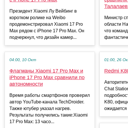
Талалаев
Президент Xiaomi Лу Вейбинг в
коротком ролике на Weibo
Министр с
продемонстрировал Xiaomi 17 Pro
области Н
Max рядом с iPhone 17 Pro Max. Он
что команд
подчеркнул, что дизайн камер...
фантастиче
04:00, 10 Окт
01:00, 26 О
Флагманы Xiaomi 17 Pro Max и
Redmi K80
iPhone 17 Pro Max сравнили по
Авторитетн
автономности
Chat Stati
Время работы смартфонов проверил
подробнос
автор YouTube-канала TechDroider.
K80, офици
Также ютубер указал нагрев.
ожидается д
Результаты получились такие:Xiaomi
17 Pro Max: 13 часо...