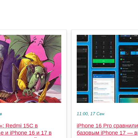
в
11:00, 17 Сен
»: Redmi 15C в
iPhone 16 Pro сравнили
е и iPhone 16 и 17 в
базовым iPhone 17 — 