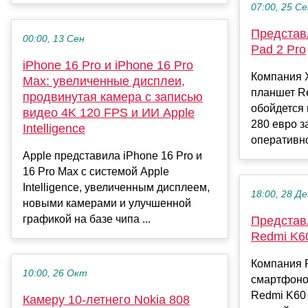
07:00, 25 С
Представ
00:00, 13 Сен
Pad 2 Pro
iPhone 16 Pro и iPhone 16 Pro
Компания 
Max: увеличенные дисплеи,
планшет Re
продвинутая камера с записью
обойдется 
видео 4K 120 FPS и ИИ Apple
280 евро з
Intelligence
оперативной
Apple представила iPhone 16 Pro и
16 Pro Max с системой Apple
Intelligence, увеличенным дисплеем,
18:00, 28 Де
новыми камерами и улучшенной
графикой на базе чипа ...
Представ
Redmi K60
Компания 
10:00, 26 Окт
смартфоно
Redmi K60 
Камеру 10-летнего Nokia 808