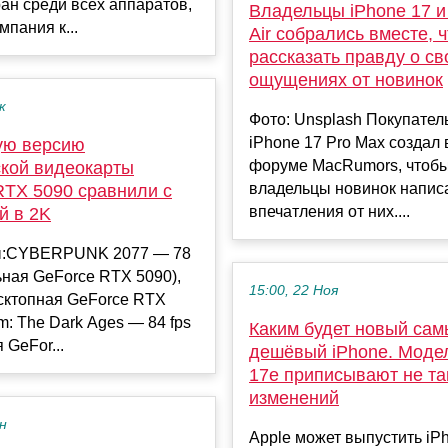
ан среди всех аппаратов,
Владельцы iPhone 17 и
мпания к...
Air собрались вместе, 
рассказать правду о св
ощущениях от новинок
к
Фото: Unsplash Покупател
iPhone 17 Pro Max создал 
ую версию
форуме MacRumors, чтобы
кой видеокарты
владельцы новинок напис
RTX 5090 сравнили с
впечатления от них....
й в 2K
ы:CYBERPUNK 2077 — 78
ьная GeForce RTX 5090),
15:00, 22 Ноя
есктопная GeForce RTX
m: The Dark Ages — 84 fps
Каким будет новый са
 GeFor...
дешёвый iPhone. Моде
17e приписывают не та
изменений
ен
Apple может выпустить iP