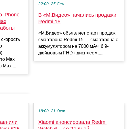
22:00, 25 Сен
о iPhone
В «М.Видео» начались продажи
Max
Redmi 15
работы
«М.Видео» объявляет старт продаж
 скорость
смартфона Redmi 15 — смартфона с
о
аккумулятором на 7000 мАч, 6,9-
).
дюймовым FHD+ дисплеем......
Pro Max
 Max....
18:00, 21 Окт
равнили
Xiaomi анонсировала Redmi
axy S25
Watch 6 – до 24 дней