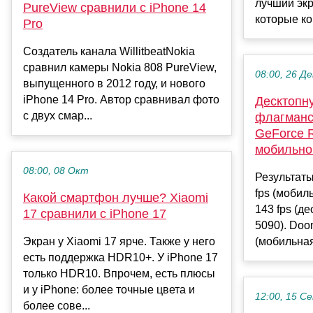
лучший экр
PureView сравнили с iPhone 14
которые ко
Pro
Создатель канала WillitbeatNokia
сравнил камеры Nokia 808 PureView,
08:00, 26 Де
выпущенного в 2012 году, и нового
iPhone 14 Pro. Автор сравнивал фото
Десктопн
с двух смар...
флагманс
GeForce 
мобильно
08:00, 08 Окт
Результат
fps (мобил
Какой смартфон лучше? Xiaomi
143 fps (д
17 сравнили с iPhone 17
5090). Doo
Экран у Xiaomi 17 ярче. Также у него
(мобильная
есть поддержка HDR10+. У iPhone 17
только HDR10. Впрочем, есть плюсы
и у iPhone: более точные цвета и
12:00, 15 С
более сове...