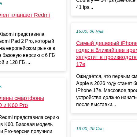
Country — 54 fps (GeForce
ен
41 fps...
лен планшет Redmi
16:00, 06 Янв
Xiaomi представила
dmi Pad 2 Pro, который
Самый дешевый iPhone
на европейском рынке в
года: в ближайшее вре
а базовую версию с 6 ГБ
запустит в производств
 и 128 ГБ ...
17e
Ожидается, что первым с
Apple в 2026 году станет
к
iPhone 17e. Массовое про
устройства должно начать
лены смартфоны
после выставки...
 и K60 Pro
Redmi представила серию
в K60. Базовая модель
18:00, 29 Сен
и Pro-версия получили