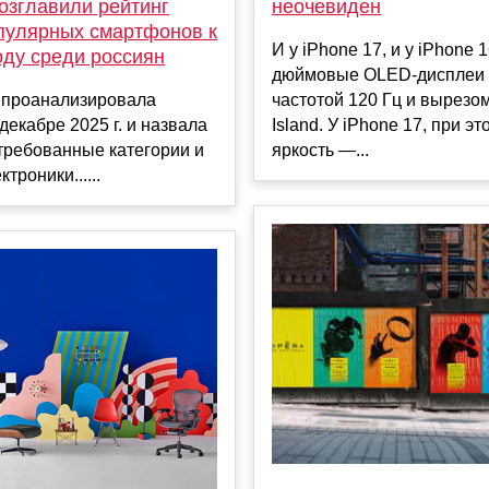
озглавили рейтинг
неочевиден
пулярных смартфонов к
И у iPhone 17, и у iPhone 1
оду среди россиян
дюймовые OLED-дисплеи 
 проанализировала
частотой 120 Гц и вырезо
декабре 2025 г. и назвала
Island. У iPhone 17, при э
требованные категории и
яркость —...
троники......