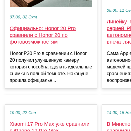
05:00, 11 С
07:00, 02 Окт
Линейку i
Официально: Honor 20 Pro
серией iP
сравнили с Honor 20 по
автономн
фотовозможностям
впечатля
Honor P20 Pro в сравнении с Honor
Сама Apple
20 получил улучшенную камеру,
автономно
которая способна сделать идеальные
моделей п
снимки в полной темноте. Накануне
сравнения:
прошла официальн...
воспроизве
19:00, 22 Сен
14:00, 15 Но
Xiaomi 17 Pro Max уже сравнили
В Минспо
с iPhone 17 Pro Max
сравнили 