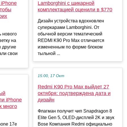
 iPhone
Lamborghini с шикарной
чтобы
комплектацией оценили в $770
оих
Дизайн устройства вдохновлен
суперкарами Lamborghini. От
ь нового
обычной версии тематический
ветку на
REDMI K90 Pro Max отличается
 другие
измененным по форме блоком
али свои
тыльной ...
15:00, 17 Окт
Redmi K90 Pro Max выйдет 27
мый
октября: подтверждена дата и
ли iPhone
дизайн
к много
Флагман получит чип Snapdragon 8
Elite Gen 5, OLED-дисплей 2K и звук
hone 17e
Bose Компания Redmi официально