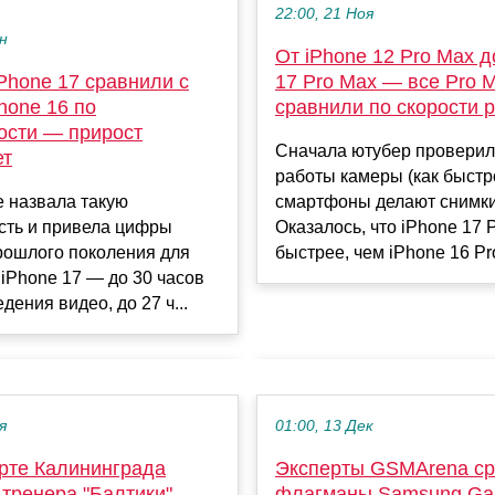
22:00, 21 Ноя
ен
От iPhone 12 Pro Max д
Phone 17 сравнили с
17 Pro Max — все Pro 
hone 16 по
сравнили по скорости 
ости — прирост
Сначала ютубер проверил
ет
работы камеры (как быстр
 назвала такую
смартфоны делают снимки
сть и привела цифры
Оказалось, что iPhone 17 
рошлого поколения для
быстрее, чем iPhone 16 Pro
iPhone 17 — до 30 часов
дения видео, до 27 ч...
я
01:00, 13 Дек
рте Калининграда
Эксперты GSMArena с
тренера "Балтики"
флагманы Samsung Gal