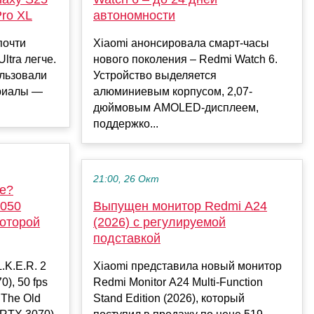
Pro XL
автономности
почти
Xiaomi анонсировала смарт-часы
ltra легче.
нового поколения – Redmi Watch 6.
ользовали
Устройство выделяется
риалы —
алюминиевым корпусом, 2,07-
дюймовым AMOLED-дисплеем,
поддержко...
21:00, 26 Окт
ше?
5050
Выпущен монитор Redmi A24
которой
(2026) с регулируемой
подставкой
.K.E.R. 2
Xiaomi представила новый монитор
), 50 fps
Redmi Monitor A24 Multi-Function
 The Old
Stand Edition (2026), который