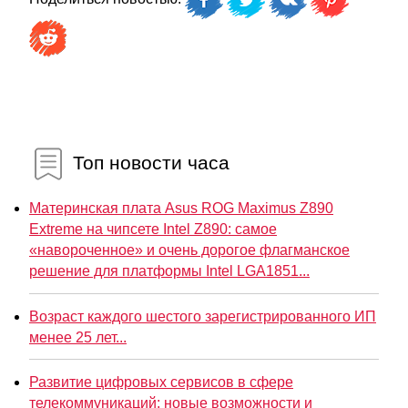
Топ новости часа
Материнская плата Asus ROG Maximus Z890
Extreme на чипсете Intel Z890: самое
«навороченное» и очень дорогое флагманское
решение для платформы Intel LGA1851...
Возраст каждого шестого зарегистрированного ИП
менее 25 лет...
Развитие цифровых сервисов в сфере
телекоммуникаций: новые возможности и