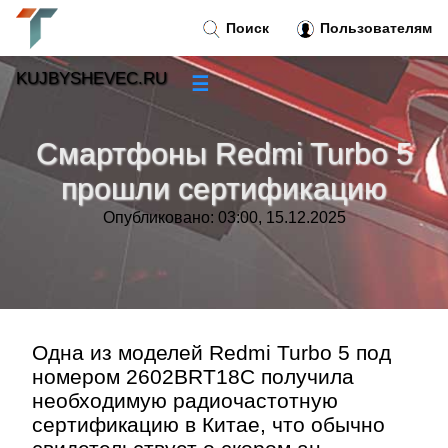
Поиск
Пользователям
KUJBYSHEVEC.RU
☰
Новости
»
Смартфоны Redmi Turbo 5
Тренды новостей
»
прошли сертификацию
Опубликовано: 03:00, 15.12.2025
Рубрики
»
Правила
»
Контакт
»
Одна из моделей Redmi Turbo 5 под
номером 2602BRT18C получила
необходимую радиочастотную
сертификацию в Китае, что обычно