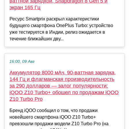
ваттной зарядкой, Snapdragon 8 Gen 5 и
экран 165 Гц
Ресурс Smartprix раскрыл характеристики
будущего смартфона OnePlus Turbo: устройство
уже тестируется в Индии, релиз ожидается в
течение ближайших дву...
16:00, 09 Авг
Аккумулятор 8000 мАч, 90-ваттная зарядка,
144 Гц и флагманская производительность
за 290 долларов — залог популярности:
iQOO Z10 Turbo+ обошел по продажам iQOO
Z10 Turbo Pro
Бренд iQOO сообщил о том, что продажи
новейшего смартфона iQOO Z10 Turbo+
превзошли продажи модели Z10 Turbo Pro (на