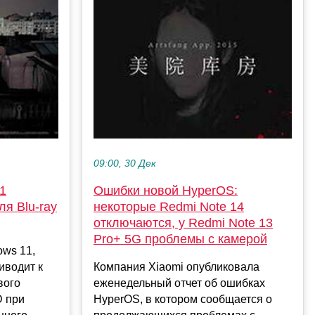
09:00, 30 Дек
1
Ошибки новой HyperOS:
я Blu-ray
некоторые Redmi Note 14
отключаются, у Redmi Note 13
Pro+ 5G проблемы с камерой
ows 11,
иводит к
Компания Xiaomi опубликовала
вого
еженедельный отчет об ошибках
D при
HyperOS, в котором сообщается о