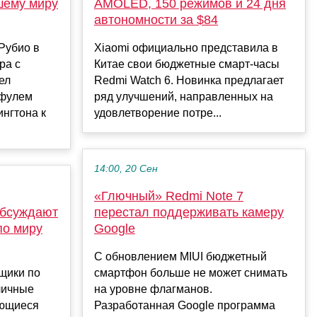
шему миру
AMOLED, 150 режимов и 24 дня
автономности за $84
Рубио в
Xiaomi официально представила в
ра с
Китае свои бюджетные смарт-часы
ел
Redmi Watch 6. Новинка предлагает
ефулем
ряд улучшений, направленных на
нгтона к
удовлетворение потре...
14:00, 20 Сен
«Глючный» Redmi Note 7
обсуждают
перестал поддерживать камеру
по миру
Google
С обновлением MIUI бюджетный
щики по
смартфон больше не может снимать
личные
на уровне флагманов.
ающиеся
Разработанная Google программа