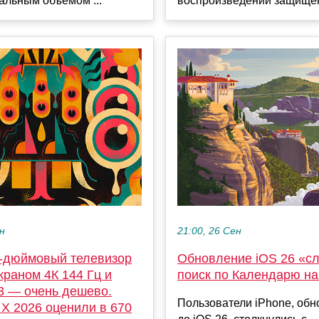
альным объемом ...
воспроизведении защищён
ен
21:00, 26 Сен
-дюймовый телевизор
Обновление iOS 26 «с
краном 4К 144 Гц и
поиск по Календарю н
3 — очень дешево.
Пользователи iPhone, об
 X 2026 оценили в 670