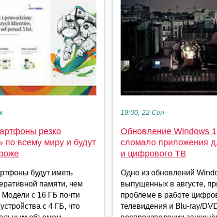
к
19:00, 22 Сен
артфоны резко
Обновление Windows 1
 по всему миру и будут
сломало приложения дл
ороже
и цифрового ТВ
ртфоны будут иметь
Одно из обновлений Wind
еративной памяти, чем
выпущенных в августе, пр
Модели с 16 ГБ почти
проблеме в работе цифро
 устройства с 4 ГБ, что
телевидения и Blu-ray/DV