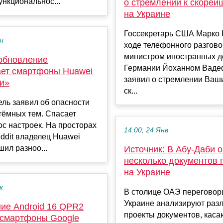
нкциональнос...
о стремлении к скорей
на Украине
Госсекретарь США Марко 
ен
ходе телефонного разгово
министром иностранных д
обновление
Германии Йоханном Вад
ет смартфоны Huawei
заявил о стремлении Ваши
чи»
ск...
ль заявил об опасности
тёмных тем. Спасает
ос настроек. На просторах
14:00, 24 Янв
ddit владелец Huawei
шил разноо...
Источник: В Абу-Даби 
несколько документов 
на Украине
к
В столице ОАЭ переговор
Украине анализируют раз
ие Android 16 QPR2
проекты документов, кас
 смартфоны Google