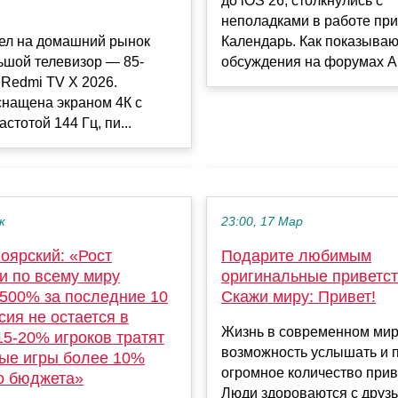
до iOS 26, столкнулись с
неполадками в работе пр
ел на домашний рынок
Календарь. Как показываю
ьшой телевизор — 85-
обсуждения на форумах Ap
Redmi TV X 2026.
снащена экраном 4К с
стотой 144 Гц, пи...
к
23:00, 17 Мар
оярский: «Рост
Подарите любимым
и по всему миру
оригинальные приветст
 500% за последние 10
Скажи миру: Привет!
ссия не остается в
Жизнь в современном мир
15-20% игроков тратят
возможность услышать и 
ные игры более 10%
огромное количество прив
о бюджета»
Люди здороваются с друзь