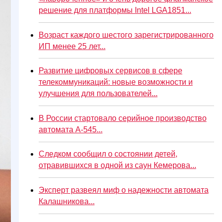
решение для платформы Intel LGA1851...
Возраст каждого шестого зарегистрированного
ИП менее 25 лет...
Развитие цифровых сервисов в сфере
телекоммуникаций: новые возможности и
улучшения для пользователей...
В России стартовало серийное производство
автомата А-545...
Следком сообщил о состоянии детей,
отравившихся в одной из саун Кемерова...
Эксперт развеял миф о надежности автомата
Калашникова...