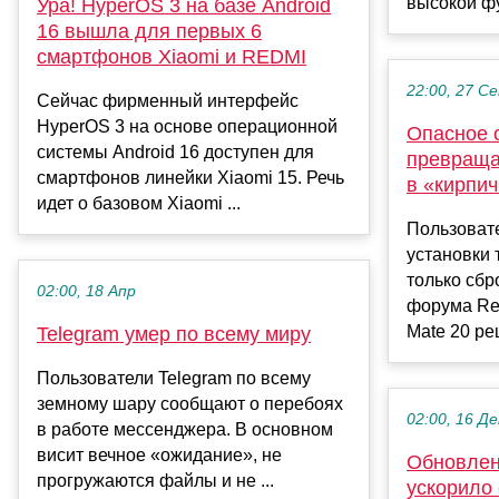
высокой фу
Ура! HyperOS 3 на базе Android
16 вышла для первых 6
смартфонов Xiaomi и REDMI
22:00, 27 С
Сейчас фирменный интерфейс
HyperOS 3 на основе операционной
Опасное 
системы Android 16 доступен для
превраща
смартфонов линейки Xiaomi 15. Речь
в «кирпи
идет о базовом Xiaomi ...
Пользовате
установки 
только сбр
02:00, 18 Апр
форума Re
Mate 20 ре
Telegram умер по всему миру
Пользователи Telegram по всему
земному шару сообщают о перебоях
02:00, 16 Де
в работе мессенджера. В основном
висит вечное «ожидание», не
Обновлен
прогружаются файлы и не ...
ускорило