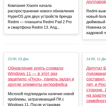
долларов
Компания Xiaomi начала
распространение нового обновления
Redmi выв
HyperOS для двух устройств бренда
новый бол
Redmi — планшета Redmi Pad 2 Pro
дюймовый 
и смартфона Redmi 13. Апд...
Новинка о
кадровой ча
23:00, 03 Дек
14:00, 11 Де
Обновление опять сломало
Депутат Б
Windows 11 — в этот раз
лудомани
зацепило «Пуск», панель задач и
составил
другие элементы интерфейса
лет, и Ро
стороне. 
Microsoft подтвердила наличие новой
на азарт
проблемы, затрагивающей ПК с
семейног
Windows 11. После установки