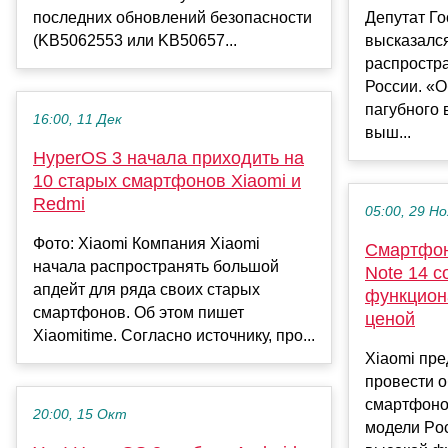
последних обновлений безопасности
Депутат Г
(KB5062553 или KB50657...
высказалс
распростр
России. «
пагубного 
16:00, 11 Дек
выш...
HyperOS 3 начала приходить на
10 старых смартфонов Xiaomi и
Redmi
05:00, 29 Но
Фото: Xiaomi Компания Xiaomi
Смартфон
начала распространять большой
Note 14 
апдейт для ряда своих старых
функцион
смартфонов. Об этом пишет
ценой
Xiaomitime. Согласно источнику, про...
Xiaomi пр
провести 
смартфоно
20:00, 15 Окт
модели Poc