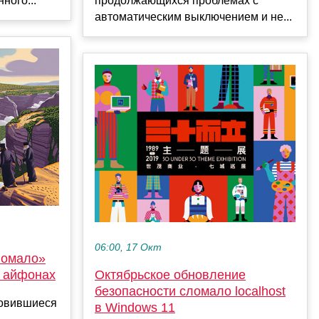
ного...
продолжающихся проблемах с
автоматическим выключением и не...
06:00, 17 Окт
ломало»
а айфонах
Октябрьское обновление
безопасности сломало localhost
новившиеся
в Windows 11