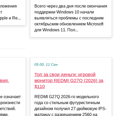
иложения
Всего через два дня после окончания
т
поддержки Windows 10 начали
ple и Re...
выявляться проблемы с последним
октябрьским обновлением Microsoft
для Windows 11. Пол...
05:00, 11 Сен
Топ за свои деньги: игровой
вия.
монитор REDMI G27Q (2026) за
$110
е означает
REDMI G27Q 2026-го модельного
произнести
года со стильным футуристичным
етствий.
дизайном получил 27-дюймовую IPS-
ями,
матрицу с разрешением 2560 на