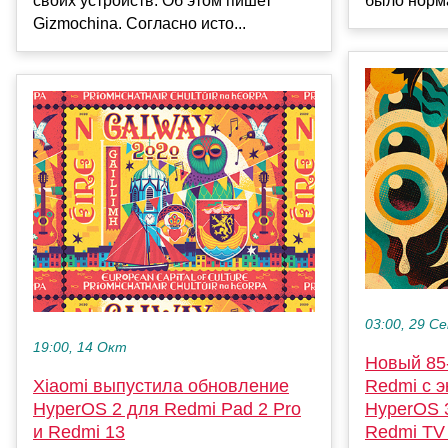
своих устройств. Об этом пишет
было норм
Gizmochina. Согласно исто...
03:00, 29 С
19:00, 14 Окт
Новый 85
Xiaomi выпустила обновление
Redmi с э
HyperOS 2 для Redmi Pad 2 Pro
HyperOS 
и Redmi 13
Redmi TV