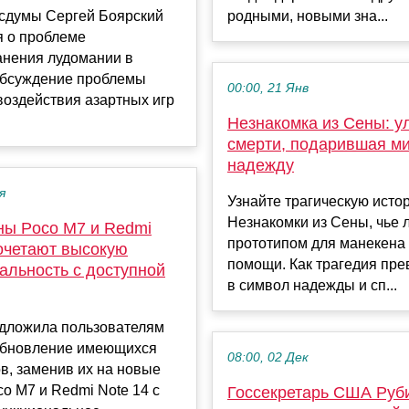
осдумы Сергей Боярский
родными, новыми зна...
я о проблеме
анения лудомании в
Обсуждение проблемы
00:00, 21 Янв
воздействия азартных игр
Незнакомка из Сены: у
смерти, подарившая м
надежду
я
Узнайте трагическую исто
Незнакомки из Сены, чье 
ы Poco M7 и Redmi
прототипом для манекена
сочетают высокую
помощи. Как трагедия пре
альность с доступной
в символ надежды и сп...
едложила пользователям
обновление имеющихся
08:00, 02 Дек
в, заменив их на новые
o M7 и Redmi Note 14 с
Госсекретарь США Руб