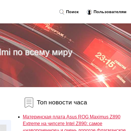
Поиск
Пользователям
mi по всему миру
Топ новости часа
Материнская плата Asus ROG Maximus Z890
Extreme на чипсете Intel Z890: самое
«навороченное» и очень дорогое флагманское