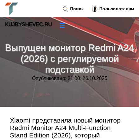
Поиск
Пользователям
KUJBYSHEVEC.RU
☰
Новости
»
Выпущен монитор Redmi A24
Тренды новостей
»
(2026) с регулируемой
подставкой
Рубрики
»
Опубликовано: 21:00, 26.10.2025
Правила
»
Контакт
»
Xiaomi представила новый монитор
Redmi Monitor A24 Multi-Function
Stand Edition (2026), который