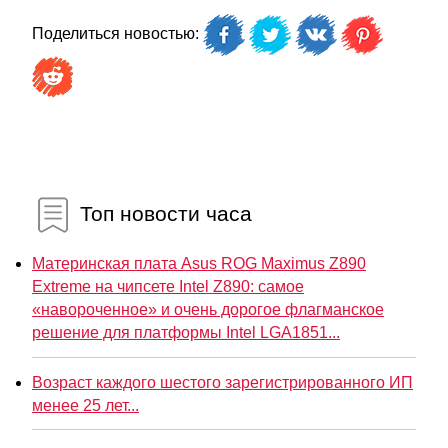
Поделиться новостью:
Топ новости часа
Материнская плата Asus ROG Maximus Z890
Extreme на чипсете Intel Z890: самое
«навороченное» и очень дорогое флагманское
решение для платформы Intel LGA1851...
Возраст каждого шестого зарегистрированного ИП
менее 25 лет...