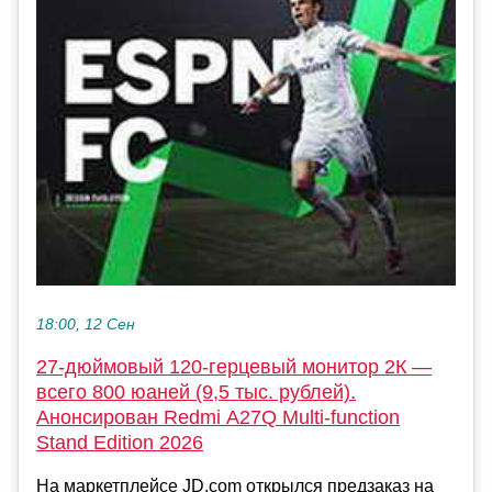
18:00, 12 Сен
27-дюймовый 120-герцевый монитор 2К —
всего 800 юаней (9,5 тыс. рублей).
Анонсирован Redmi A27Q Multi-function
Stand Edition 2026
На маркетплейсе JD.com открылся предзаказ на