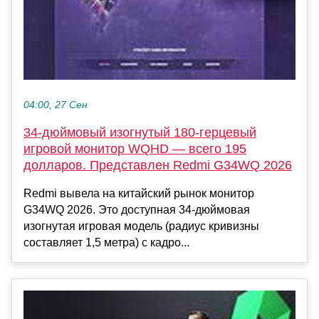
04:00, 27 Сен
34-дюймовый изогнутый 180-герцевый
игровой монитор WQHD — всего 195
долларов. Представлен Redmi G34WQ 2026
Redmi вывела на китайский рынок монитор
G34WQ 2026. Это доступная 34-дюймовая
изогнутая игровая модель (радиус кривизны
составляет 1,5 метра) с кадро...