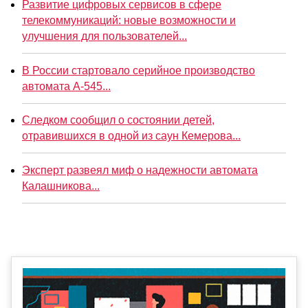
Развитие цифровых сервисов в сфере
телекоммуникаций: новые возможности и
улучшения для пользователей...
В России стартовало серийное производство
автомата А-545...
Следком сообщил о состоянии детей,
отравившихся в одной из саун Кемерова...
Эксперт развеял миф о надежности автомата
Калашникова...