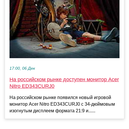
17:00, 06 Дек
На российском рынке доступен монитор Acer
Nitro ED343CURJ0
На российском рынке появился новый игровой
монитор Acer Nitro ED343CURJ0 с 34‑дюймовым
изогнутым дисплеем формата 21:9 и......