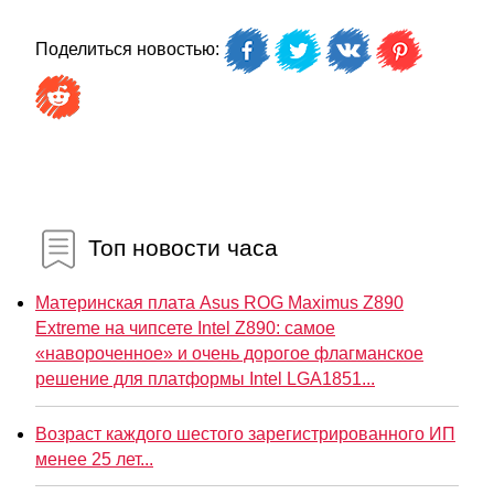
Поделиться новостью:
Топ новости часа
Материнская плата Asus ROG Maximus Z890
Extreme на чипсете Intel Z890: самое
«навороченное» и очень дорогое флагманское
решение для платформы Intel LGA1851...
Возраст каждого шестого зарегистрированного ИП
менее 25 лет...