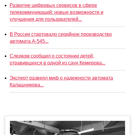
Развитие цифровых сервисов в сфере
телекоммуникаций: новые возможности и
улучшения для пользователей...
В России стартовало серийное производство
автомата А-545...
Следком сообщил о состоянии детей,
отравившихся в одной из саун Кемерова...
Эксперт развеял миф о надежности автомата
Калашникова...