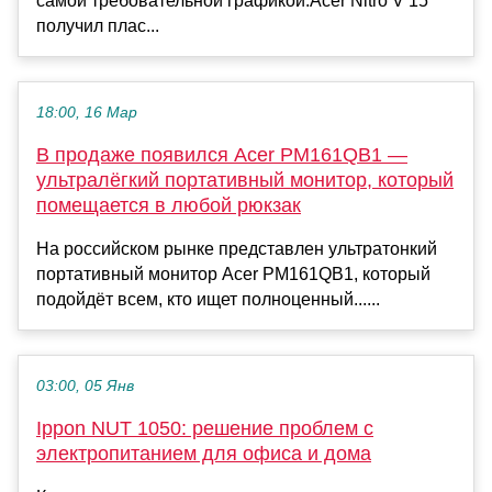
самой требовательной графикой.Acer Nitro V 15
получил плас...
18:00, 16 Мар
В продаже появился Acer PM161QB1 —
ультралёгкий портативный монитор, который
помещается в любой рюкзак
На российском рынке представлен ультратонкий
портативный монитор Acer PM161QB1, который
подойдёт всем, кто ищет полноценный......
03:00, 05 Янв
Ippon NUT 1050: решение проблем с
электропитанием для офиса и дома