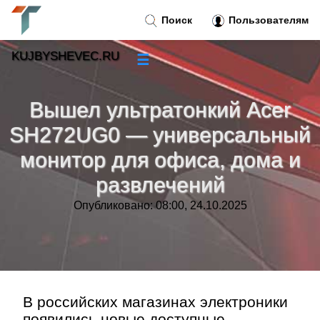
Поиск
Пользователям
KUJBYSHEVEC.RU
☰
Новости
»
Вышел ультратонкий Acer
Тренды новостей
»
SH272UG0 — универсальный
монитор для офиса, дома и
Рубрики
»
развлечений
Правила
»
Опубликовано: 08:00, 24.10.2025
Контакт
»
В российских магазинах электроники
появились новые доступные