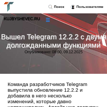
Поиск
Пользователям
KUJBYSHEVEC.RU
☰
Новости
»
Вышел Telegram 12.2.2 с двумя
Тренды новостей
»
долгожданными функциями
Опубликовано: 08:00, 09.12.2025
Рубрики
»
Правила
»
Контакт
»
Команда разработчиков Telegram
выпустила обновление 12.2.2 и
добавила в него несколько
изменений, которые давно