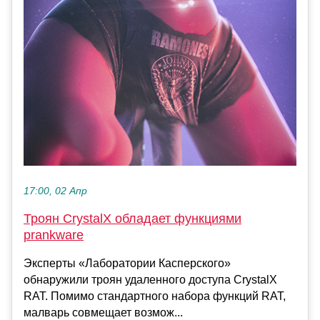
17:00, 02 Апр
Троян CrystalX обладает функциями
prankware
Эксперты «Лаборатории Касперского»
обнаружили троян удаленного доступа CrystalX
RAT. Помимо стандартного набора функций RAT,
малварь совмещает возмож...