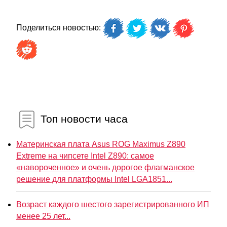
Поделиться новостью:
Топ новости часа
Материнская плата Asus ROG Maximus Z890
Extreme на чипсете Intel Z890: самое
«навороченное» и очень дорогое флагманское
решение для платформы Intel LGA1851...
Возраст каждого шестого зарегистрированного ИП
менее 25 лет...