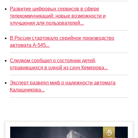
Развитие цифровых сервисов в сфере
телекоммуникаций: новые возможности и
улучшения для пользователей...
В России стартовало серийное производство
автомата А-545...
Следком сообщил о состоянии детей,
отравившихся в одной из саун Кемерова...
Эксперт развеял миф о надежности автомата
Калашникова...