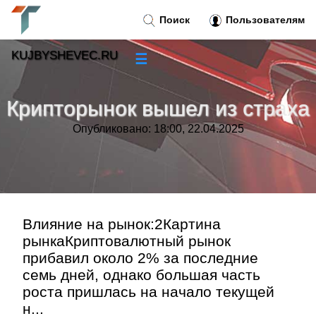
Поиск
Пользователям
KUJBYSHEVEC.RU
☰
Новости
»
Крипторынок вышел из страха
Тренды новостей
»
Опубликовано: 18:00, 22.04.2025
Рубрики
»
Правила
»
Влияние на рынок:2Картина
рынкаКриптовалютный рынок
Контакт
»
прибавил около 2% за последние
семь дней, однако большая часть
роста пришлась на начало текущей
н...