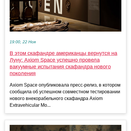
19:00, 22 Ноя
В этом скафандре американцы вернутся на
Луну: Axiom Space успешно провела
вакуумные испытания скафандра нового
поколения
Axiom Space опубликовала пресс-релиз, в котором
сообщила об успешном совместном тестировании
нового внекорабельного скафандра Axiom
Extravehicular Mo...