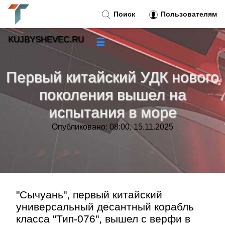
Поиск
Пользователям
KUJBYSHEVEC.RU
☰
Новости
»
Первый китайский УДК нового
Тренды новостей
»
поколения вышел на
испытания в море
Рубрики
»
Опубликовано: 08:00, 15.11.2025
Правила
»
Контакт
»
"Сычуань", первый китайский
универсальный десантный корабль
класса "Тип-076", вышел с верфи в