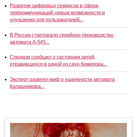
Развитие цифровых сервисов в сфере
телекоммуникаций: новые возможности и
улучшения для пользователей...
В России стартовало серийное производство
автомата А-545...
Следком сообщил о состоянии детей,
отравившихся в одной из саун Кемерова...
Эксперт развеял миф о надежности автомата
Калашникова...