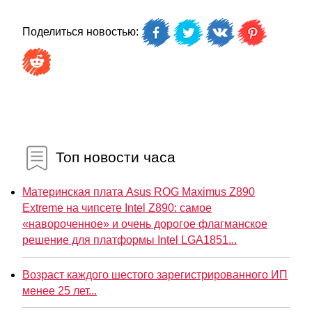
Поделиться новостью:
Топ новости часа
Материнская плата Asus ROG Maximus Z890
Extreme на чипсете Intel Z890: самое
«навороченное» и очень дорогое флагманское
решение для платформы Intel LGA1851...
Возраст каждого шестого зарегистрированного ИП
менее 25 лет...