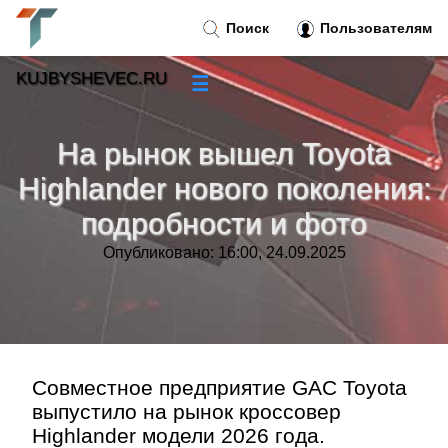
Поиск
Пользователям
KUJBYSHEVEC.RU
☰
Новости
»
На рынок вышел Toyota
Тренды новостей
»
Highlander нового поколения:
подробности и фото
Рубрики
»
Опубликовано: 16:00, 24.09.2025
Правила
»
Контакт
»
Совместное предприятие GAC Toyota
выпустило на рынок кроссовер
Highlander модели 2026 года.