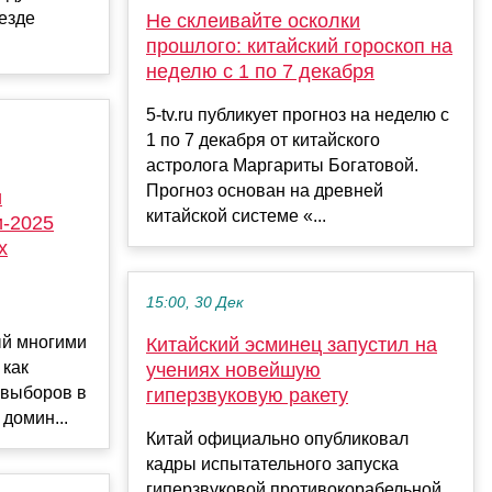
езде
Не склеивайте осколки
прошлого: китайский гороскоп на
неделю с 1 по 7 декабря
5-tv.ru публикует прогноз на неделю с
1 по 7 декабря от китайского
астролога Маргариты Богатовой.
Прогноз основан на древней
и
китайской системе «...
и-2025
х
15:00, 30 Дек
ый многими
Китайский эсминец запустил на
 как
учениях новейшую
 выборов в
гиперзвуковую ракету
домин...
Китай официально опубликовал
кадры испытательного запуска
гиперзвуковой противокорабельной