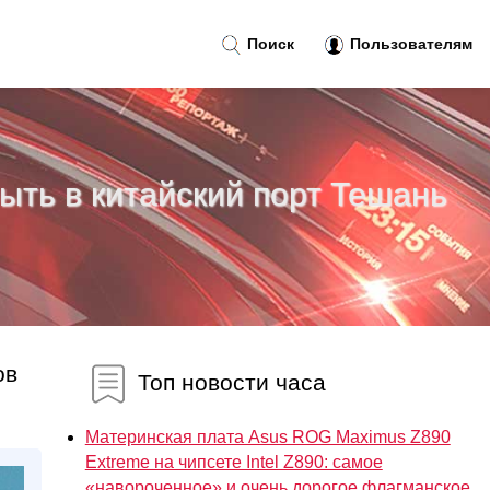
Поиск
Пользователям
быть в китайский порт Тешань
ов
Топ новости часа
Материнская плата Asus ROG Maximus Z890
Extreme на чипсете Intel Z890: самое
«навороченное» и очень дорогое флагманское