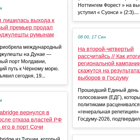
Ноттингем Форест » на вы
я
уступил « Суонси » (2:3)....
 лишилась выхода к
вый премьер продал
рджулешты румынам
08:00, 17 Сен
риобрела международный
На второй-четвертый
джулешты на Дунае —
рассчитайсь // Как итог
ный порт Молдавии,
региональной кампани
ий путь к Чёрному морю.
скажутся на результата
ъявил сегодня, 19...
выборов в Госдуму
Прошедший Единый день
голосования (ЕДГ), котор
я
политиками расценивался
«генеральная репетиция»
abridge вернулся в
Госдуму-2026, подтвердил 
осле отказа властей РФ
 его в порт Сочи
ridge из Турции, который