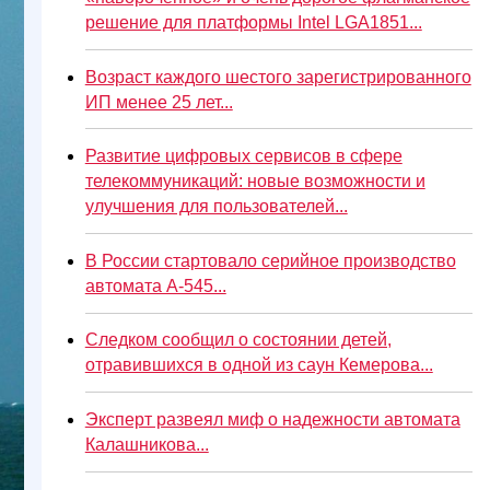
решение для платформы Intel LGA1851...
Возраст каждого шестого зарегистрированного
ИП менее 25 лет...
Развитие цифровых сервисов в сфере
телекоммуникаций: новые возможности и
улучшения для пользователей...
В России стартовало серийное производство
автомата А-545...
Следком сообщил о состоянии детей,
отравившихся в одной из саун Кемерова...
Эксперт развеял миф о надежности автомата
Калашникова...