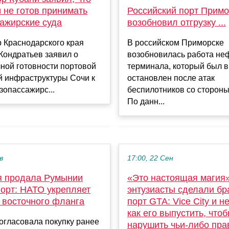
 не готов принимать
Российский порт Примо
сажирские суда
возобновил отгрузку ...
 Краснодарского края
В российском Приморске
Кондратьев заявил о
возобновилась работа не
ной готовности портовой
терминала, который был 
й инфраструктуры Сочи к
остановлен после атак
зопассажирс...
беспилотников со стороны
По данн...
в
17:00, 22 Сен
 продала Румынии
«Это настоящая магия»
порт: НАТО укрепляет
энтузиасты сделали б
 восточного фланга
порт GTA: Vice City и н
как его выпустить, что
огласовала покупку ранее
нарушить чьи-либо пра