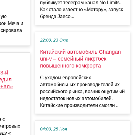
публикует телеграм-канал No Limits.
Как стало известно «Мотору», запуск
ную
бренда Jaeco...
рои Меча и
онсировала
22:00, 23 Окт
Китайский автомобиль Changan
uni-v – семейный лифтбек
повышенного комфорта
 3-й
С уходом европейских
бедил
автомобильных производителей их
енал»
российского рынка, возник ощутимый
недостаток новых автомобилей.
Китайские производители смогли ...
а «
-метровых
04:00, 28 Ноя
реду «