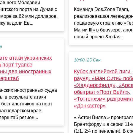
авшего Молдавии
штского порта на Дунае с
Команда Dos.Zone Team,
море за 62 млн долларов.
реализовавшая легендар
упа доли Ев...
пошаговую стратегию «Ге
Магии III» в браузере, ан
новый проект &mdas...
я
ате атаки украинских
10:00, 25 Сен
 порт Туапсе
ны два иностранных
Кубок английской лиги.
перштаб
раунд. «Ман Сити» по
«Хаддерсфилд», «Арс
анских иностранных судна
обыграл «Порт Вейл»,
 в результате атаки
«Тоттенхэм» разгромил
 беспилотников на порт
«Донкастер»
раснодарском крае,
ерштаб регион...
« Астон Вилла » проиграл
Брентфорду » в серии 11
(1:1, 2:4 по пенальти). В с