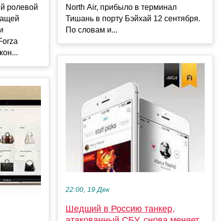
й ролевой
North Air, прибыло в терминал
жащей
Тишань в порту Бэйхай 12 сентября.
и
По словам и...
Forza
кон...
22:00, 19 Дек
Шедший в Россию танкер,
атакованный СБУ, снова меняет