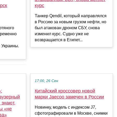
рск
курс
Танкер Qendil, который направлялся
в Россию за новым грузом нефти, но
фтяного
был атакован дроном СБУ, снова
временно
изменил курс. Судно уже не
возвращается в Египет...
 Украины.
17:00, 26 Сен
:
Китайский кроссовер новой
раузерный
марки Jaecoo замечен в России
е знают,
Новинку, модель с индексом J7,
бы «не
сфотографировали в Москве, снимки
ва»