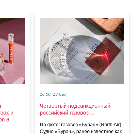
16:00, 13 Сен
т
Четвертый подсанкционный
box и
российский газовоз ...
on 6
На фото: газовоз «Буран» (North Air).
Судно «Буран», ранее известное как