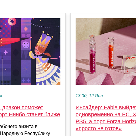
я
13:00, 12 Янв
й дракон поможет
Инсайдер: Fable выйде
орт Нинбо станет ближе
одновременно на PC, X
PS5, а порт Forza Horiz
абочего визита в
«просто не готов»
 Народную Республику