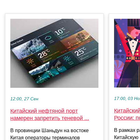
17:00, 03 Но
12:00, 27 Сен
Китайски
Китайский нефтяной порт
России: п
намерен запретить теневой ...
В рамках р
В провинции Шаньдун на востоке
Китайскую
Китая операторы терминалов