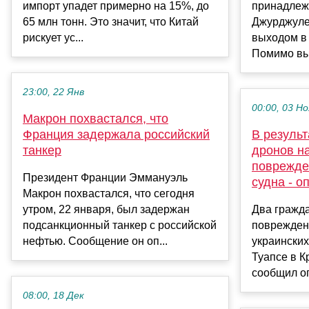
импорт упадет примерно на 15%, до
принадлеж
65 млн тонн. Это значит, что Китай
Джурджуле
рискует ус...
выходом в 
Помимо вык
23:00, 22 Янв
00:00, 03 Но
Макрон похвастался, что
Франция задержала российский
В результ
танкер
дронов на
поврежде
Президент Франции Эммануэль
судна - о
Макрон похвастался, что сегодня
утром, 22 января, был задержан
Два гражд
подсанкционный танкер с российской
повреждены
нефтью. Сообщение он оп...
украинских
Туапсе в К
сообщил оп
08:00, 18 Дек