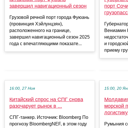
завершил навигационный сезон
порт Сочи
грузопас
Грузовой речной порт города Фуюань
(провинция Хэйлунцзян),
Губернатор
расположенного на границе,
Вениамин 
завершил навигационный сезон 2025
недостаточ
года с впечатляющими показате...
и городско
приему гру
16:00, 27 Ноя
15:00, 20 Ян
Китайский спрос на СПГ снова
Молдавия
разочарует рынок в ...
морской 
логистику
СПГ-танкер. Источник: Bloomberg По
прогнозу BloombergNEF, в этом году
Румыния с