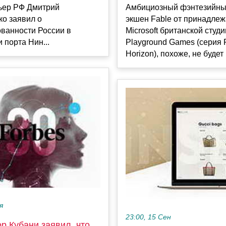
ьер РФ Дмитрий
Амбициозный фэнтезийны
о заявил о
экшен Fable от принадле
ванности России в
Microsoft британской студи
 порта Нин...
Playground Games (серия 
Horizon), похоже, не будет 
я
23:00, 15 Сен
р Кубани заявил, что