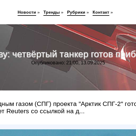
Новости
»
Тренды
»
Рубрики
»
Контакт
»
ву: четвёртый танкер готов при
Опубликовано: 21:00, 13.09.2025
ым газом (СПГ) проекта "Арктик СПГ-2" гот
 Reuters со ссылкой на д...