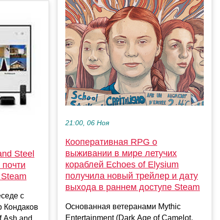
21:00, 06 Ноя
Кооперативная RPG о
выживании в мире летучих
nd Steel
кораблей Echoes of Elysium
 почти
получила новый трейлер и дату
 Steam
выхода в раннем доступе Steam
еседе с
Основанная ветеранами Mythic
р Кондаков
Entertainment (Dark Age of Camelot,
 Ash and