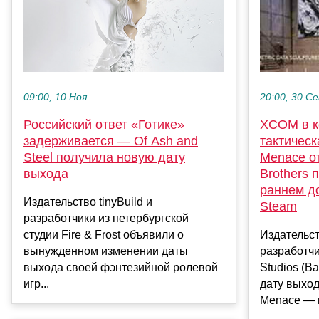
09:00, 10 Ноя
20:00, 30 С
Российский ответ «Готике»
XCOM в к
задерживается — Of Ash and
тактическ
Steel получила новую дату
Menace от
выхода
Brothers 
раннем д
Издательство tinyBuild и
Steam
разработчики из петербургской
студии Fire & Frost объявили о
Издательст
вынужденном изменении даты
разработчи
выхода своей фэнтезийной ролевой
Studios (Ba
игр...
дату выход
Menace — н