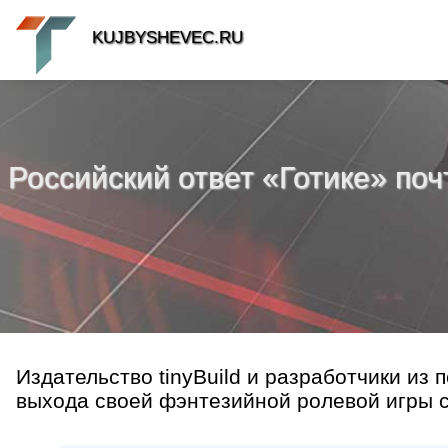
KUJBYSHEVEC.RU
Российский ответ «Готике» поч
Издательство tinyBuild и разработчики из п
выхода своей фэнтезийной ролевой игры с