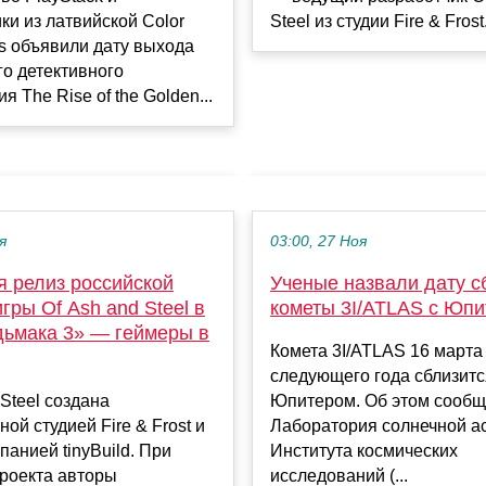
ки из латвийской Color
Steel из студии Fire & Frost.
s объявили дату выхода
о детективного
 The Rise of the Golden...
я
03:00, 27 Ноя
я релиз российской
Ученые назвали дату 
гры Of Ash and Steel в
кометы 3I/ATLAS с Юп
дьмака 3» — геймеры в
Комета 3I/ATLAS 16 марта
следующего года сблизитс
 Steel создана
Юпитером. Об этом сообщ
ной студией Fire & Frost и
Лаборатория солнечной а
панией tinyBuild. При
Института космических
проекта авторы
исследований (...