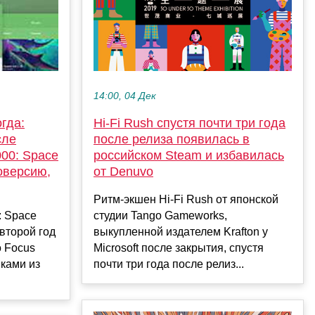
14:00, 04 Дек
Hi-Fi Rush спустя почти три года
гда:
после релиза появилась в
сле
российском Steam и избавилась
00: Space
от Denuvo
оверсию,
Ритм-экшен Hi-Fi Rush от японской
студии Tango Gameworks,
: Space
выкупленной издателем Krafton у
второй год
Microsoft после закрытия, спустя
о Focus
почти три года после релиз...
иками из