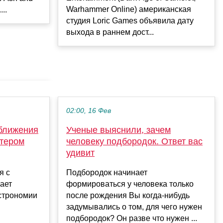
Warhammer Online) американская
...
студия Loric Games объявила дату
выхода в раннем дост...
02:00, 16 Фев
сближения
Ученые выяснили, зачем
итером
человеку подбородок. Ответ вас
удивит
я с
Подбородок начинает
ает
формироваться у человека только
строномии
после рождения Вы когда-нибудь
задумывались о том, для чего нужен
подбородок? Он разве что нужен ...