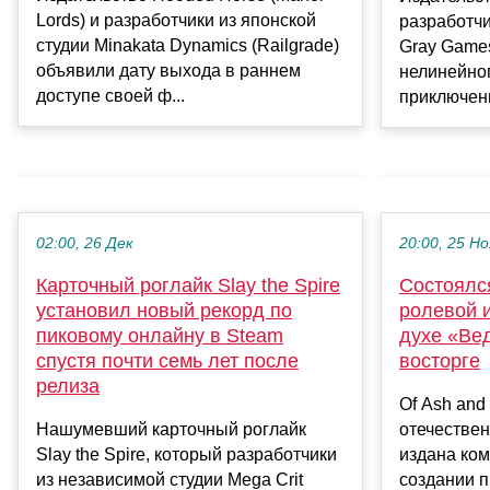
Lords) и разработчики из японской
разработчи
студии Minakata Dynamics (Railgrade)
Gray Game
объявили дату выхода в раннем
нелинейног
доступе своей ф...
приключения
02:00, 26 Дек
20:00, 25 Но
Карточный роглайк Slay the Spire
Состоялс
установил новый рекорд по
ролевой и
пиковому онлайну в Steam
духе «Ве
спустя почти семь лет после
восторге
релиза
Of Ash and
Нашумевший карточный роглайк
отечествен
Slay the Spire, который разработчики
издана ком
из независимой студии Mega Crit
создании 