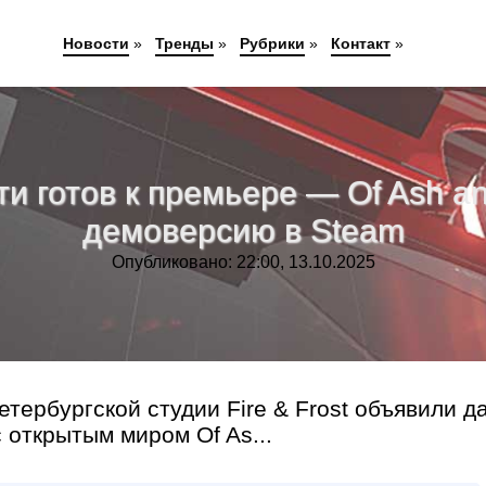
Новости
»
Тренды
»
Рубрики
»
Контакт
»
ти готов к премьере — Of Ash an
демоверсию в Steam
Опубликовано: 22:00, 13.10.2025
етербургской студии Fire & Frost объявили д
 открытым миром Of As...