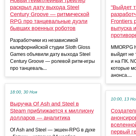
Новый геймплейный трейлер
раскрыл дату выхода Steel
"Выйдет т
Century Groove — ритмической
разработч
RPG про танцевальные дуэли
Frontiers
бывших военных роботов
выпуска 
противор
Разработчики из независимой
калифорнийской студии Sloth Gloss
MMORPG Hor
Games объявили дату выхода Steel
выйдет не 
Century Groove — ролевой ритм-игры
и на ПК. N
про танцеваль...
которые мо
анонса....
18:00, 30 Ноя
10:00, 13 Но
Выручка Of Ash and Steel в
Steam приближается к миллиону
Создатели
долларов — аналитика
анонсир
вселенной
Of Ash and Steel — экшен-RPG в духе
первый г