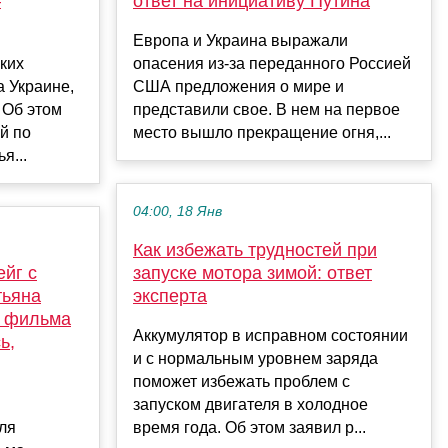
—
ответ на инициативу Путина
Европа и Украина выражали
ких
опасения из-за переданного Россией
 Украине,
США предложения о мире и
 Об этом
представили свое. В нем на первое
й по
место вышло прекращение огня,...
я...
04:00, 18 Янв
Как избежать трудностей при
ейг с
запуске мотора зимой: ответ
тьяна
эксперта
е фильма
Аккумулятор в исправном состоянии
ь,
и с нормальным уровнем заряда
поможет избежать проблем с
запуском двигателя в холодное
ля
время года. Об этом заявил р...