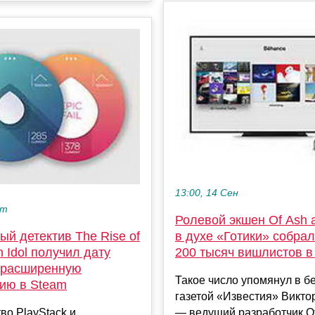
13:00, 14 Сен
кт
Ролевой экшен Of Ash a
й детектив The Rise of
в духе «Готики» собрал
n Idol получил дату
200 тысяч вишлистов в
 расширенную
Такое число упомянул в б
ию в Steam
газетой «Известия» Викто
во PlayStack и
— ведущий разработчик Of