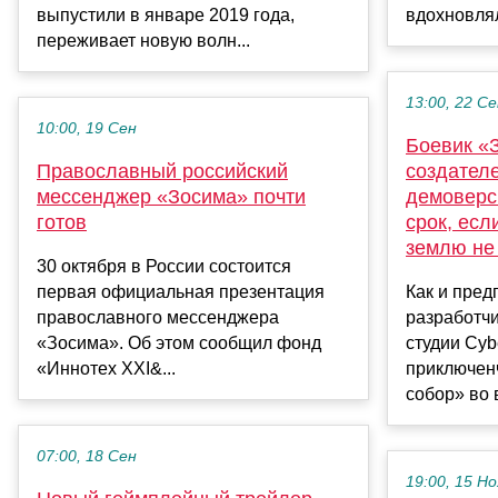
выпустили в январе 2019 года,
вдохновлял
переживает новую волн...
13:00, 22 С
10:00, 19 Сен
Боевик «
Православный российский
создател
мессенджер «Зосима» почти
демоверс
готов
срок, есл
землю не
30 октября в России состоится
первая официальная презентация
Как и пред
православного мессенджера
разработчи
«Зосима». Об этом сообщил фонд
студии Cyb
«Иннотех XXI&...
приключен
собор» во в
07:00, 18 Сен
19:00, 15 Но