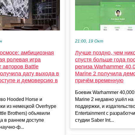
ен
21:00, 19 Окт
осмосе: амбициозная
Лучше поздно, чем нико
ая ролевая игра
спустя больше года по
 авторов Battle
релиза Warhammer 40,0
получила дату выхода в
Marine 2 получила дем
оступе и демоверсию в
причём временную
Боевик Warhammer 40,000
во Hooded Horse и
Marine 2 недавно ушёл на 
ки из немецкой Overhype
поддержки, и издательств
ttle Brothers) объявили
Entertainment с разработч
а в раннем доступе
студии Saber Int...
аучно-ф...