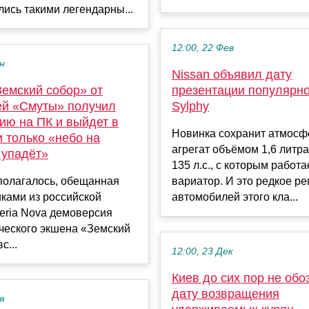
ись такими легендарны...
12:00, 22 Фев
ен
Nissan объявил дату
Земский собор» от
презентации популярн
ей «Смуты» получил
Sylphy
ию на ПК и выйдет в
Новинка сохранит атмос
и только «небо на
агрегат объёмом 1,6 литр
 упадёт»
135 л.с., с которым работа
полагалось, обещанная
вариатор. И это редкое р
ками из российской
автомобилей этого кла...
eria Nova демоверсия
ческого экшена «Земский
с...
12:00, 23 Дек
Киев до сих пор не обо
дату возвращения
я