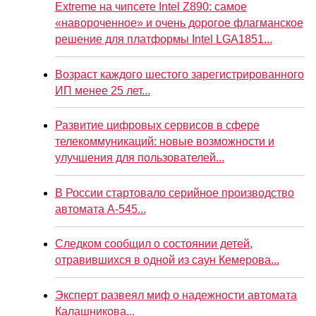
Extreme на чипсете Intel Z890: самое
«навороченное» и очень дорогое флагманское
решение для платформы Intel LGA1851...
Возраст каждого шестого зарегистрированного
ИП менее 25 лет...
Развитие цифровых сервисов в сфере
телекоммуникаций: новые возможности и
улучшения для пользователей...
В России стартовало серийное производство
автомата А-545...
Следком сообщил о состоянии детей,
отравившихся в одной из саун Кемерова...
Эксперт развеял миф о надежности автомата
Калашникова...