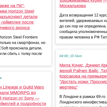
удерживаемых курян 
акже на ПК":
Москалькова
ики Horizon Steel
Дата возвращения 12 курс
 разъясняют детали
жителей, удерживаемых на
и геймплея после
до сих пор не определена.
ечивого анонса
сообщила уполномоченны
izon Steel Frontiers
правам человека в РФ Тать
только на смартфонах, но
CSoft прояснила детали,
гли сбить с толку после
04:00, 10 Окт
Мила Кунис, Дэниел Кр
женой Рэйчел Вайс, Та
Корсакова на премьер
я
"Достать ножи: Проснис
 Lineage и Guild Wars
мертвец"
овали MMORPG во
В Лондоне в рамках 69-го
 Horizon от Sony —
Лондонского кинофестива
еймплей и подробности