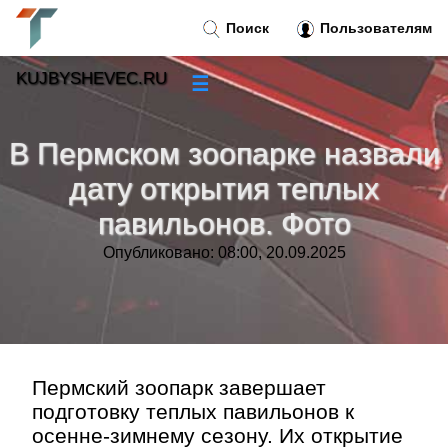
Поиск
Пользователям
KUJBYSHEVEC.RU
☰
Новости
»
В Пермском зоопарке назвали
Тренды новостей
»
дату открытия теплых
павильонов. Фото
Рубрики
»
Опубликовано: 08:00, 20.09.2025
Правила
»
Контакт
»
Пермский зоопарк завершает
подготовку теплых павильонов к
осенне-зимнему сезону. Их открытие