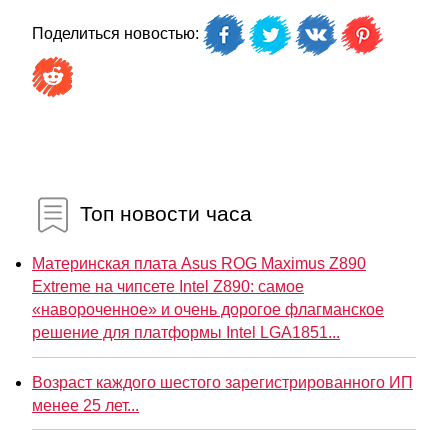
Поделиться новостью:
Топ новости часа
Материнская плата Asus ROG Maximus Z890
Extreme на чипсете Intel Z890: самое
«навороченное» и очень дорогое флагманское
решение для платформы Intel LGA1851...
Возраст каждого шестого зарегистрированного ИП
менее 25 лет...