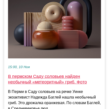
15:00, 10 Ноя
В пермском Саду соловьев найден
необычный «метеоритный» гриб. Фото
В Перми в Саду соловьев на речке Уинке
экоактивист Надежда Баглей нашла необычный
гриб. Это дрожалка оранжевая. По словам Баглей,
в Средневековье люд...