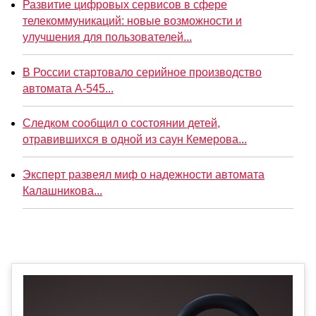
Развитие цифровых сервисов в сфере
телекоммуникаций: новые возможности и
улучшения для пользователей...
В России стартовало серийное производство
автомата А-545...
Следком сообщил о состоянии детей,
отравившихся в одной из саун Кемерова...
Эксперт развеял миф о надежности автомата
Калашникова...