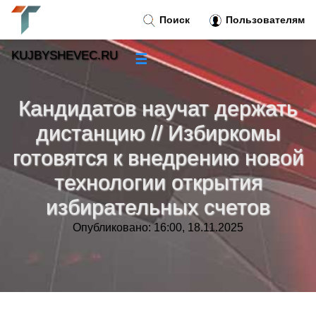
Поиск
Пользователям
KUJBYSHEVEC.RU
☰
Новости
»
Кандидатов научат держать
Тренды новостей
»
дистанцию // Избиркомы
готовятся к внедрению новой
Рубрики
»
технологии открытия
Правила
избирательных счетов
»
Опубликовано: 16:00, 18.11.2025
Контакт
»