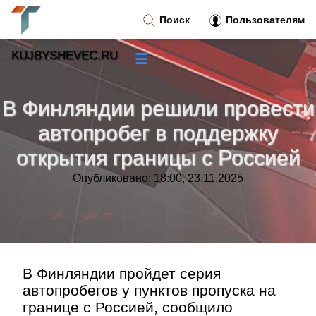
Поиск
Пользователям
KUJBYSHEVEC.RU
☰
Новости
»
В Финляндии решили провести
Тренды новостей
»
автопробег в поддержку
открытия границы с Россией
Рубрики
»
Опубликовано: 18:00, 23.11.2025
Правила
»
Контакт
»
В Финляндии пройдет серия
автопробегов у пунктов пропуска на
границе с Россией, сообщило