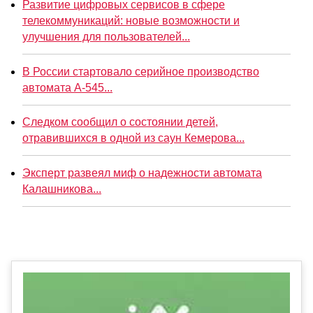
Развитие цифровых сервисов в сфере
телекоммуникаций: новые возможности и
улучшения для пользователей...
В России стартовало серийное производство
автомата А-545...
Следком сообщил о состоянии детей,
отравившихся в одной из саун Кемерова...
Эксперт развеял миф о надежности автомата
Калашникова...