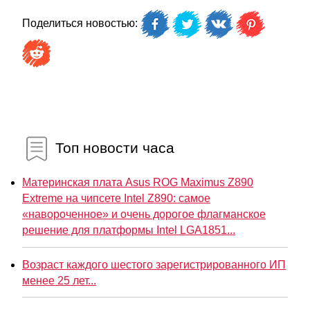
Поделиться новостью:
Топ новости часа
Материнская плата Asus ROG Maximus Z890
Extreme на чипсете Intel Z890: самое
«навороченное» и очень дорогое флагманское
решение для платформы Intel LGA1851...
Возраст каждого шестого зарегистрированного ИП
менее 25 лет...