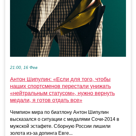
21:00, 16 Фев
Антон Шипулин: «Если для того, чтобы
наших спортсменов перестали унижать
«нейтральным статусом», нужно вернуть
медали, я готов отдать все»
Чемпион мира по биатлону Антон Шипулин
высказался о ситуации с медалями Сочи-2014 в
мужской эстафете. Сборную России лишили
золота из-за допинга Евге...