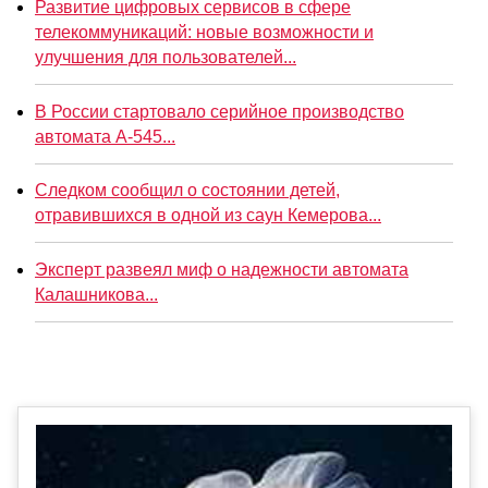
Развитие цифровых сервисов в сфере
телекоммуникаций: новые возможности и
улучшения для пользователей...
В России стартовало серийное производство
автомата А-545...
Следком сообщил о состоянии детей,
отравившихся в одной из саун Кемерова...
Эксперт развеял миф о надежности автомата
Калашникова...