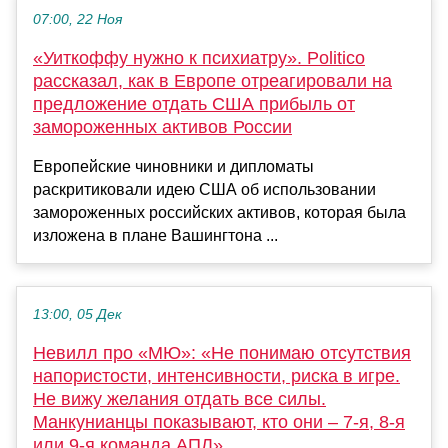
07:00, 22 Ноя
«Уиткоффу нужно к психиатру». Politico
рассказал, как в Европе отреагировали на
предложение отдать США прибыль от
замороженных активов России
Европейские чиновники и дипломаты
раскритиковали идею США об использовании
замороженных российских активов, которая была
изложена в плане Вашингтона ...
13:00, 05 Дек
Невилл про «МЮ»: «Не понимаю отсутствия
напористости, интенсивности, риска в игре.
Не вижу желания отдать все силы.
Манкунианцы показывают, кто они – 7-я, 8-я
или 9-я команда АПЛ»