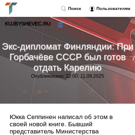
Поиск
Пользователям
KUJBYSHEVEC.RU
☰
Новости
»
Экс-дипломат Финляндии: При
Тренды новостей
»
Горбачёве СССР был готов
отдать Карелию
Рубрики
»
Опубликовано: 22:00, 11.09.2025
Правила
»
Контакт
»
Юкка Сеппинен написал об этом в
своей новой книге. Бывший
представитель Министерства