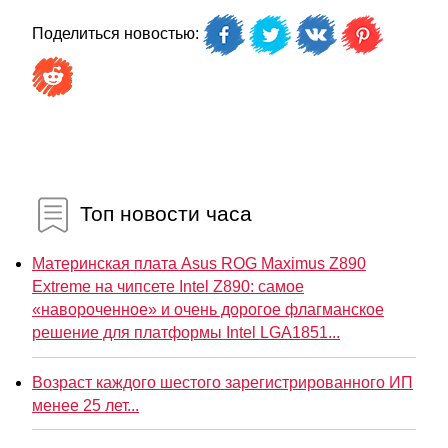
Поделиться новостью:
Топ новости часа
Материнская плата Asus ROG Maximus Z890
Extreme на чипсете Intel Z890: самое
«навороченное» и очень дорогое флагманское
решение для платформы Intel LGA1851...
Возраст каждого шестого зарегистрированного ИП
менее 25 лет...