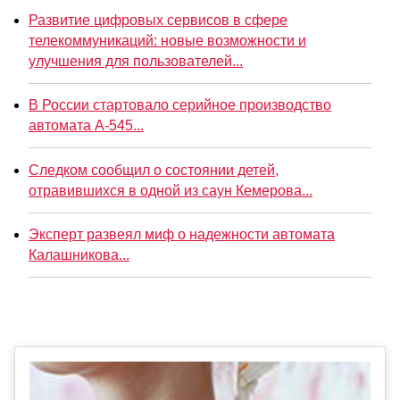
Развитие цифровых сервисов в сфере
телекоммуникаций: новые возможности и
улучшения для пользователей...
В России стартовало серийное производство
автомата А-545...
Следком сообщил о состоянии детей,
отравившихся в одной из саун Кемерова...
Эксперт развеял миф о надежности автомата
Калашникова...