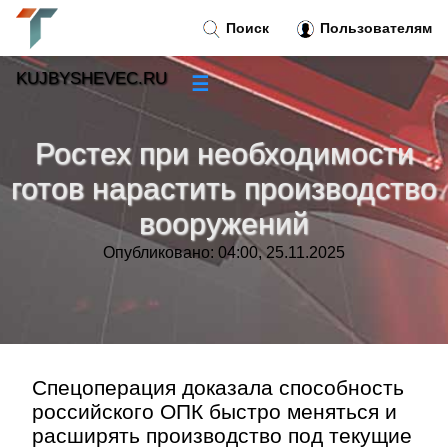
Поиск
Пользователям
KUJBYSHEVEC.RU
☰
Новости
»
Ростех при необходимости
Тренды новостей
»
готов нарастить производство
вооружений
Рубрики
»
Опубликовано: 04:00, 25.11.2025
Правила
»
Контакт
»
Спецоперация доказала способность
российского ОПК быстро меняться и
расширять производство под текущие