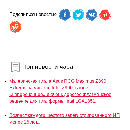
Поделиться новостью:
Топ новости часа
Материнская плата Asus ROG Maximus Z890
Extreme на чипсете Intel Z890: самое
«навороченное» и очень дорогое флагманское
решение для платформы Intel LGA1851...
Возраст каждого шестого зарегистрированного ИП
менее 25 лет...