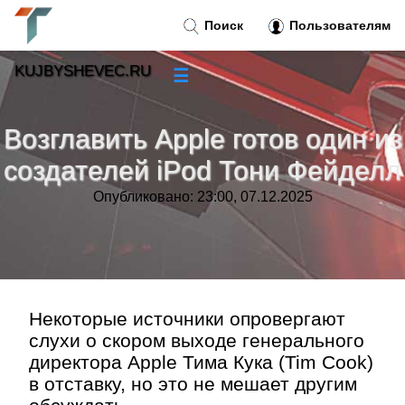
Поиск
Пользователям
KUJBYSHEVEC.RU
☰
Новости
»
Возглавить Apple готов один из
Тренды новостей
»
создателей iPod Тони Фейделл
Опубликовано: 23:00, 07.12.2025
Рубрики
»
Правила
»
Контакт
»
Некоторые источники опровергают
слухи о скором выходе генерального
директора Apple Тима Кука (Tim Cook)
в отставку, но это не мешает другим