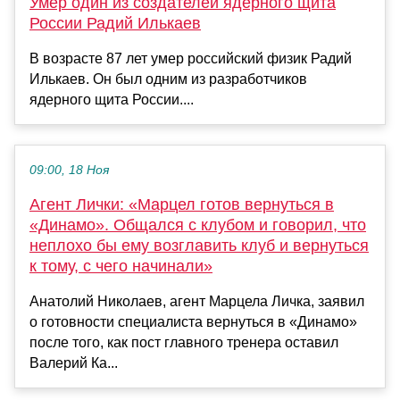
Умер один из создателей ядерного щита
России Радий Илькаев
В возрасте 87 лет умер российский физик Радий
Илькаев. Он был одним из разработчиков
ядерного щита России....
09:00, 18 Ноя
Агент Лички: «Марцел готов вернуться в
«Динамо». Общался с клубом и говорил, что
неплохо бы ему возглавить клуб и вернуться
к тому, с чего начинали»
Анатолий Николаев, агент Марцела Личка, заявил
о готовности специалиста вернуться в «Динамо»
после того, как пост главного тренера оставил
Валерий Ка...