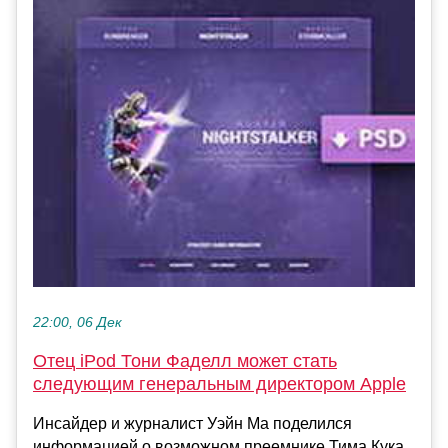
22:00, 06 Дек
Отец iPod Тони Фаделл может стать
следующим генеральным директором Apple
Инсайдер и журналист Уэйн Ма поделился
информацией о возможном преемнике Тима Кука