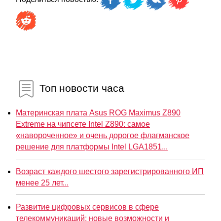
Топ новости часа
Материнская плата Asus ROG Maximus Z890
Extreme на чипсете Intel Z890: самое
«навороченное» и очень дорогое флагманское
решение для платформы Intel LGA1851...
Возраст каждого шестого зарегистрированного ИП
менее 25 лет...
Развитие цифровых сервисов в сфере
телекоммуникаций: новые возможности и