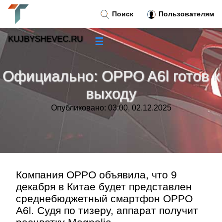
Поиск
Пользователям
KUJBYSHEVEC.RU
☰
Новости
»
Официально: OPPO A6l готов к
Тренды новостей
»
выходу
Опубликовано: 03:00, 02.12.2025
Рубрики
»
Правила
»
Контакт
»
Компания OPPO объявила, что 9
декабря в Китае будет представлен
среднебюджетный смартфон OPPO
A6l. Судя по тизеру, аппарат получит