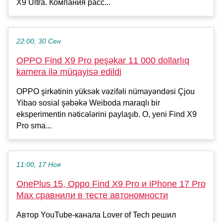
X9 Ultra. Компания расс...
22:00, 30 Сен
OPPO Find X9 Pro peşəkar 11 000 dollarlıq
kamera ilə müqayisə edildi
OPPO şirkətinin yüksək vəzifəli nümayəndəsi Çjou
Yibao sosial şəbəkə Weiboda maraqlı bir
eksperimentin nəticələrini paylaşıb. O, yeni Find X9
Pro sma...
11:00, 17 Ноя
OnePlus 15, Oppo Find X9 Pro и iPhone 17 Pro
Max сравнили в тесте автономности
Автор YouTube-канала Lover of Tech решил