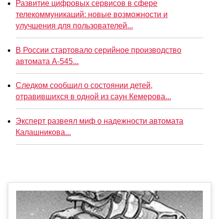
Развитие цифровых сервисов в сфере
телекоммуникаций: новые возможности и
улучшения для пользователей...
В России стартовало серийное производство
автомата А-545...
Следком сообщил о состоянии детей,
отравившихся в одной из саун Кемерова...
Эксперт развеял миф о надежности автомата
Калашникова...