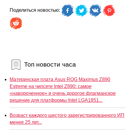
Поделиться новостью:
Топ новости часа
Материнская плата Asus ROG Maximus Z890
Extreme на чипсете Intel Z890: самое
«навороченное» и очень дорогое флагманское
решение для платформы Intel LGA1851...
Возраст каждого шестого зарегистрированного ИП
менее 25 лет...