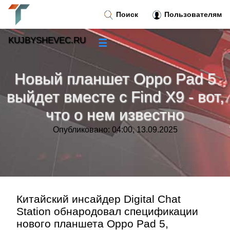
Поиск
Пользователям
KUJBYSHEVEC.RU
☰
Новости
»
Новый планшет Oppo Pad 5
Тренды новостей
»
выйдет вместе с Find X9 - вот,
что о нем известно
Рубрики
»
Опубликовано: 04:00, 13.09.2025
Правила
»
Контакт
»
Китайский инсайдер Digital Chat
Station обнародовал спецификации
нового планшета Oppo Pad 5,