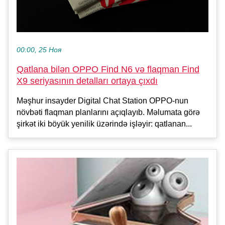
00:00, 25 Ноя
Qatlana bilən OPPO Find N6 və flaqman Find
X9 seriyasının detalları ortaya çıxdı
Məşhur insayder Digital Chat Station OPPO-nun
növbəti flaqman planlarını açıqlayıb. Məlumata görə
şirkət iki böyük yenilik üzərində işləyir: qatlanan...