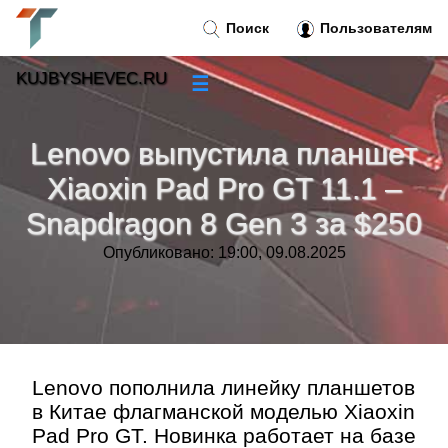
Поиск
Пользователям
KUJBYSHEVEC.RU
☰
Новости
»
Lenovo выпустила планшет
Тренды новостей
»
Xiaoxin Pad Pro GT 11.1 –
Snapdragon 8 Gen 3 за $250
Рубрики
»
Опубликовано: 19:00, 09.08.2025
Правила
»
Контакт
»
Lenovo пополнила линейку планшетов
в Китае флагманской моделью Xiaoxin
Pad Pro GT. Новинка работает на базе