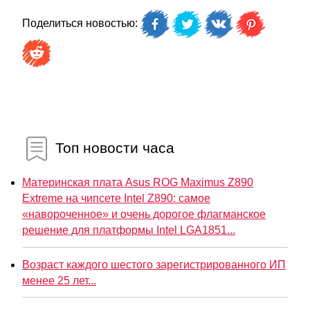
Поделиться новостью:
Топ новости часа
Материнская плата Asus ROG Maximus Z890
Extreme на чипсете Intel Z890: самое
«навороченное» и очень дорогое флагманское
решение для платформы Intel LGA1851...
Возраст каждого шестого зарегистрированного ИП
менее 25 лет...