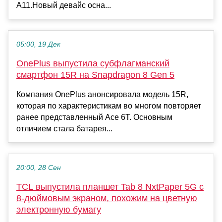
A11.Новый девайс осна...
05:00, 19 Дек
OnePlus выпустила субфлагманский
смартфон 15R на Snapdragon 8 Gen 5
Компания OnePlus анонсировала модель 15R,
которая по характеристикам во многом повторяет
ранее представленный Ace 6T. Основным
отличием стала батарея...
20:00, 28 Сен
TCL выпустила планшет Tab 8 NxtPaper 5G с
8-дюймовым экраном, похожим на цветную
электронную бумагу