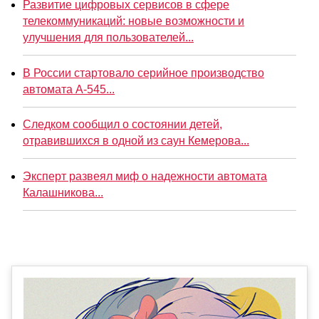
Развитие цифровых сервисов в сфере
телекоммуникаций: новые возможности и
улучшения для пользователей...
В России стартовало серийное производство
автомата А-545...
Следком сообщил о состоянии детей,
отравившихся в одной из саун Кемерова...
Эксперт развеял миф о надежности автомата
Калашникова...