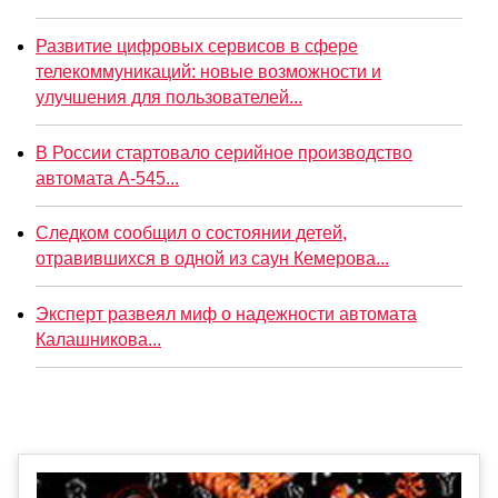
Развитие цифровых сервисов в сфере
телекоммуникаций: новые возможности и
улучшения для пользователей...
В России стартовало серийное производство
автомата А-545...
Следком сообщил о состоянии детей,
отравившихся в одной из саун Кемерова...
Эксперт развеял миф о надежности автомата
Калашникова...