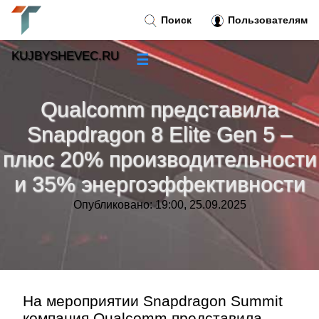
Поиск
Пользователям
KUJBYSHEVEC.RU
☰
Новости
»
Qualcomm представила
Тренды новостей
»
Snapdragon 8 Elite Gen 5 –
плюс 20% производительности
Рубрики
»
и 35% энергоэффективности
Правила
»
Опубликовано: 19:00, 25.09.2025
Контакт
»
На мероприятии Snapdragon Summit
компания Qualcomm представила