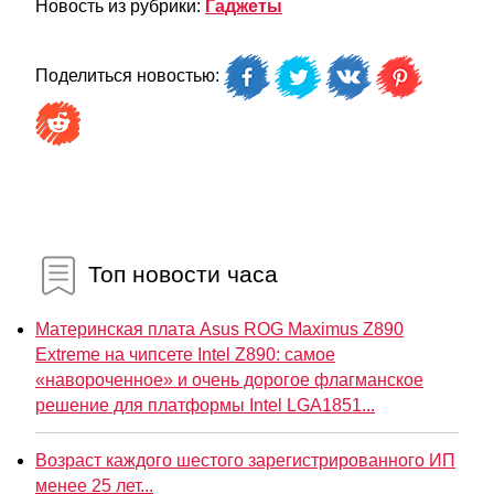
Новость из рубрики:
Гаджеты
Поделиться новостью:
Топ новости часа
Материнская плата Asus ROG Maximus Z890
Extreme на чипсете Intel Z890: самое
«навороченное» и очень дорогое флагманское
решение для платформы Intel LGA1851...
Возраст каждого шестого зарегистрированного ИП
менее 25 лет...