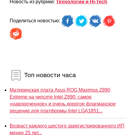
Новость из рубрики:
Технологии и Hi-Tech
Поделиться новостью:
Топ новости часа
Материнская плата Asus ROG Maximus Z890
Extreme на чипсете Intel Z890: самое
«навороченное» и очень дорогое флагманское
решение для платформы Intel LGA1851...
Возраст каждого шестого зарегистрированного ИП
менее 25 лет...