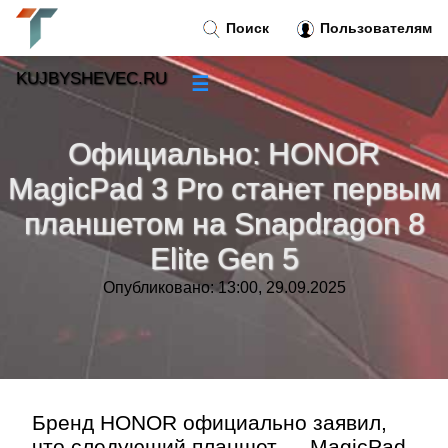
Поиск
Пользователям
KUJBYSHEVEC.RU
☰
Новости
»
Официально: HONOR
Тренды новостей
»
MagicPad 3 Pro станет первым
планшетом на Snapdragon 8
Рубрики
»
Elite Gen 5
Правила
»
Опубликовано: 13:00, 29.09.2025
Контакт
»
Бренд HONOR официально заявил,
что следующий планшет — MagicPad