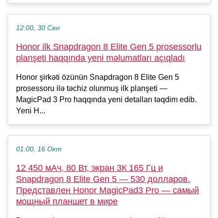
12:00, 30 Сен
Honor ilk Snapdragon 8 Elite Gen 5 prosessorlu
planşeti haqqında yeni məlumatları açıqladı
Honor şirkəti özünün Snapdragon 8 Elite Gen 5
prosessoru ilə təchiz olunmuş ilk planşeti —
MagicPad 3 Pro haqqında yeni detalları təqdim edib.
Yeni H...
01:00, 16 Окт
12 450 мАч, 80 Вт, экран 3К 165 Гц и
Snapdragon 8 Elite Gen 5 — 530 долларов.
Представлен Honor MagicPad3 Pro — самый
мощный планшет в мире