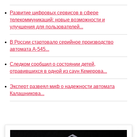
Развитие цифровых сервисов в сфере
телекоммуникаций: новые возможности и
улучшения для пользователей...
В России стартовало серийное производство
автомата А-545...
Следком сообщил о состоянии детей,
отравившихся в одной из саун Кемерова...
Эксперт развеял миф о надежности автомата
Калашникова...