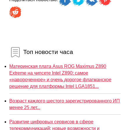
Топ новости часа
Материнская плата Asus ROG Maximus Z890
Extreme на чипсете Intel Z890: самое
«навороченное» и очень дорогое флагманское
решение для платформы Intel LGA1851...
Возраст каждого шестого зарегистрированного ИП
менее 25 лет...
Развитие цифровых сервисов в сфере
телекоммуникаций: новые возможности и