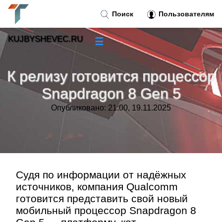
Поиск
Пользователям
KUJBYSHEVEC.RU
☰
Новости
»
К релизу готовится процессор
Тренды новостей
»
Snapdragon 8 Gen 5
Опубликовано: 21:00, 19.11.2025
Рубрики
»
Правила
»
Контакт
»
Судя по информации от надёжных
источников, компания Qualcomm
готовится представить свой новый
мобильный процессор Snapdragon 8