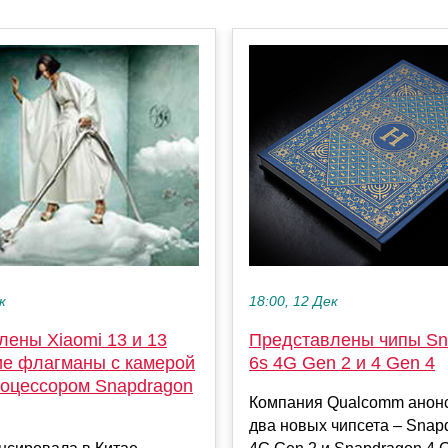
18:00, 12 Дек
к
Представлены чипы Sn
лены Xiaomi 13 и 13
6s 4G Gen 2 и 4 Gen 4
кие флагманы с камерой
роцессором Snapdragon
Компания Qualcomm анон
два новых чипсета – Snap