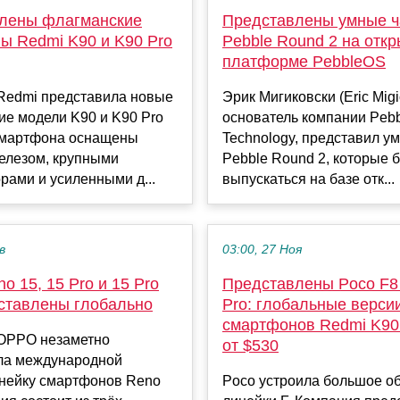
лены флагманские
Представлены умные 
ы Redmi K90 и K90 Pro
Pebble Round 2 на отк
платформе PebbleOS
Redmi представила новые
Эрик Мигиковски (Eric Migi
ие модели K90 и K90 Pro
основатель компании Peb
смартфона оснащены
Technology, представил у
елезом, крупными
Pebble Round 2, которые б
рами и усиленными д...
выпускаться на базе отк...
в
03:00, 27 Ноя
 15, 15 Pro и 15 Pro
Представлены Poco F8 
ставлены глобально
Pro: глобальные верси
смартфонов Redmi K90
OPPO незаметно
от $530
ла международной
инейку смартфонов Reno
Poco устроила большое о