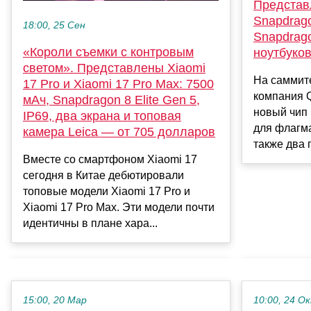
Представ
Snapdrago
18:00, 25 Сен
Snapdrago
«Короли съемки с контровым
ноутбуков
светом». Представлены Xiaomi
На саммит
17 Pro и Xiaomi 17 Pro Max: 7500
компания 
мАч, Snapdragon 8 Elite Gen 5,
новый чип 
IP69, два экрана и топовая
для флагм
камера Leica — от 705 долларов
также два 
Вместе со смартфоном Xiaomi 17
сегодня в Китае дебютировали
топовые модели Xiaomi 17 Pro и
Xiaomi 17 Pro Max. Эти модели почти
идентичны в плане хара...
15:00, 20 Мар
10:00, 24 О