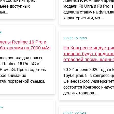
рия состоит из трёх
линейки F. Компания пред
ранее доступных
модели F8 Ultra и F8 Pro, 
ьн...
сделала ставку на флагма
характеристики, мо...
в
22:00, 07 Мар
лены Realme 16 Pro и
 батареями на 7000 мАч
На Конгрессе индустри
товаров будут предста
онсировала два новых
отраслей промышленн
 Realme 16 Pro 5G и
Pro+ 5G. Производитель
20-22 апреля 2026 года в 
обое внимание
Трубецкая, 8, в конгресс-
тям портретной съёмки,
Сеченовского университе
состоится Конгресс индус
детских товаров....
кт
03:00, 22 Ноя