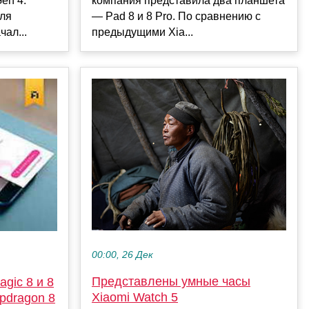
en 4.
компания представила два планшета
ля
— Pad 8 и 8 Pro. По сравнению с
ал...
предыдущими Xia...
00:00, 26 Дек
Представлены умные часы
gic 8 и 8
Xiaomi Watch 5
pdragon 8