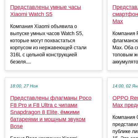
Представлены умные часы
Представ
Xiaomi Watch S5
смартфон
Max
Компания Xiaomi объявила о
выпуске умных часов Watch S5,
Компания 
которые могут похвастаться
флагманск
корпусом из нержавеющей стали
Max. Оба 
316L с цельной конструкцией
топовым ж
безеля....
аккумулято
18:00, 27 Ноя
14:00, 02 Ян
Представлены флагманы Poco
OPPO Reno
F8 Pro и F8 Ultra с чипами
Max пред
Snapdragon 8 Elite, ёмкими
Компания 
батареями и мощным звуком
представи
Bose
публике л