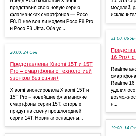
Бренд Poco компании Xiaomi
15. Эта се
представил свою новую серию
моделей, 
флагманских смартфонов — Poco
исключител
F8. В неё вошли модели Poco F8 Pro
и Poco F8 Ultra. Оба ус...
21:00, 06 Ян
Представ
20:00, 24 Сен
16 Pro+ с
Представлены Xiaomi 15T и 15T
Realme ан
Pro – смартфоны с технологией
смартфона:
звонков без связи+
Realme 16 
Xiaomi анонсировала Xiaomi 15T и
уделил ос
15T Pro – новейшие флагманские
возможнос
смартфоны серии 15T, которые
н...
придут на смену прошлогодней
серии 14T. Новинки оснащены...
19:00, 14 О