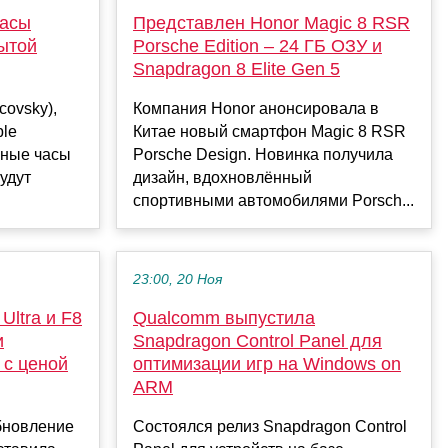
часы
Представлен Honor Magic 8 RSR
рытой
Porsche Edition – 24 ГБ ОЗУ и
Snapdragon 8 Elite Gen 5
covsky),
Компания Honor анонсировала в
ble
Китае новый смартфон Magic 8 RSR
мные часы
Porsche Design. Новинка получила
удут
дизайн, вдохновлённый
спортивными автомобилями Porsch...
23:00, 20 Ноя
Ultra и F8
Qualcomm выпустила
и
Snapdragon Control Panel для
 с ценой
оптимизации игр на Windows on
ARM
бновление
Состоялся релиз Snapdragon Control