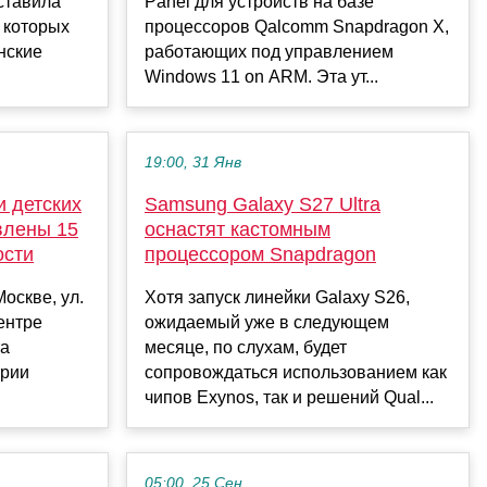
ставила
Panel для устройств на базе
в которых
процессоров Qalcomm Snapdragon X,
нские
работающих под управлением
Windows 11 on ARM. Эта ут...
19:00, 31 Янв
и детских
Samsung Galaxy S27 Ultra
влены 15
оснастят кастомным
ости
процессором Snapdragon
Москве, ул.
Хотя запуск линейки Galaxy S26,
центре
ожидаемый уже в следующем
та
месяце, по слухам, будет
трии
сопровождаться использованием как
чипов Exynos, так и решений Qual...
05:00, 25 Сен