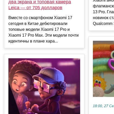
Xiaomi ано
два экрана и топовая камера
флагманск
Leica — от 705 долларов
13 Pro. Гл
Вместе со смартфоном Xiaomi 17
новинок ст
сегодня в Китае дебютировали
Qualcomm S
топовые модели Xiaomi 17 Pro и
Xiaomi 17 Pro Max. Эти модели почти
идентичны в плане хара...
18:00, 27 С