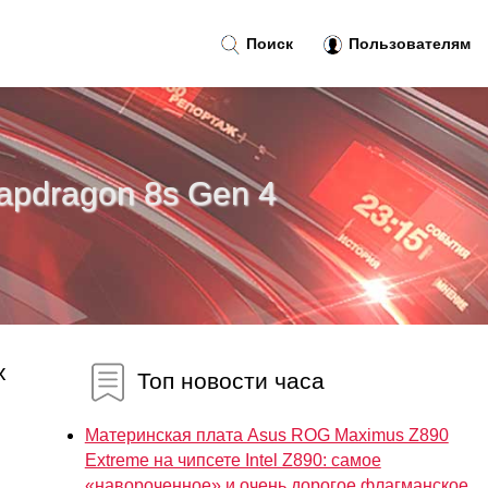
Поиск
Пользователям
apdragon 8s Gen 4
х
Топ новости часа
Материнская плата Asus ROG Maximus Z890
Extreme на чипсете Intel Z890: самое
«навороченное» и очень дорогое флагманское