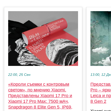
22:00, 25 Сен
13:00, 12 Де
«Короли съемки с контровым
Представ
светом», по мнению Xiaomi.
Pro – яр
Представлены Xiaomi 17 Pro и
Leica и п
Xiaomi 17 Pro Max: 7500 мАч,
8 Gen 2
Snapdragon 8 Elite Gen 5, IP69,