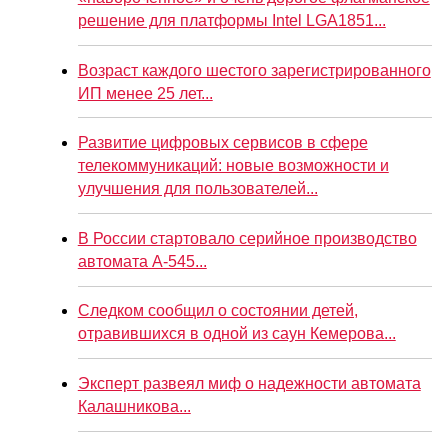
решение для платформы Intel LGA1851...
Возраст каждого шестого зарегистрированного
ИП менее 25 лет...
Развитие цифровых сервисов в сфере
телекоммуникаций: новые возможности и
улучшения для пользователей...
В России стартовало серийное производство
автомата А-545...
Следком сообщил о состоянии детей,
отравившихся в одной из саун Кемерова...
Эксперт развеял миф о надежности автомата
Калашникова...