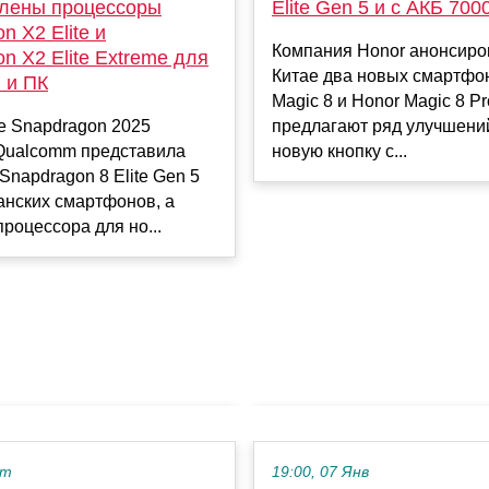
лены процессоры
Elite Gen 5 и с АКБ 700
n X2 Elite и
Компания Honor анонсиро
n X2 Elite Extreme для
Китае два новых смартфо
 и ПК
Magic 8 и Honor Magic 8 P
е Snapdragon 2025
предлагают ряд улучшени
Qualcomm представила
новую кнопку с...
Snapdragon 8 Elite Gen 5
анских смартфонов, а
процессора для но...
кт
19:00, 07 Янв