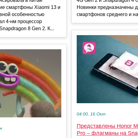
4G Gen 2 и Snapdragon 4 G
нсировала в Китае
Новинки предназначены д
ие смартфоны Xiaomi 13 и
смартфонов среднего и нач
авной особенностью
ал 4-нм процессор
napdragon 8 Gen 2. К...
04:00, 16 Окт
Представлены Honor Ma
ен
Pro – флагманы на Sna