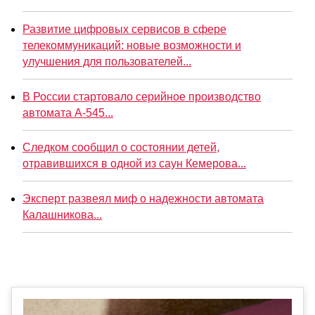
Развитие цифровых сервисов в сфере
телекоммуникаций: новые возможности и
улучшения для пользователей...
В России стартовало серийное производство
автомата А-545...
Следком сообщил о состоянии детей,
отравившихся в одной из саун Кемерова...
Эксперт развеял миф о надежности автомата
Калашникова...