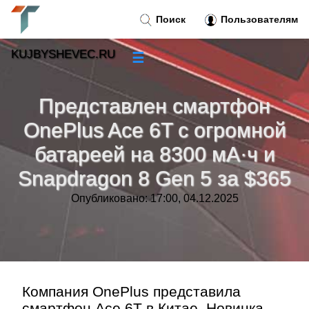
Поиск
Пользователям
KUJBYSHEVEC.RU
☰
Новости
»
Представлен смартфон
Тренды новостей
»
OnePlus Ace 6T с огромной
батареей на 8300 мА·ч и
Рубрики
»
Snapdragon 8 Gen 5 за $365
Правила
»
Опубликовано: 17:00, 04.12.2025
Контакт
»
Компания OnePlus представила
смартфон Ace 6T в Китае. Новинка