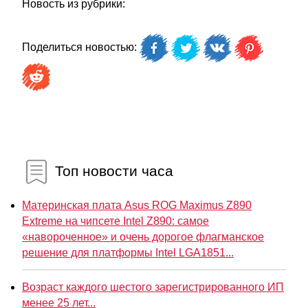
Новость из рубрики:
Поделиться новостью:
Топ новости часа
Материнская плата Asus ROG Maximus Z890
Extreme на чипсете Intel Z890: самое
«навороченное» и очень дорогое флагманское
решение для платформы Intel LGA1851...
Возраст каждого шестого зарегистрированного ИП
менее 25 лет...