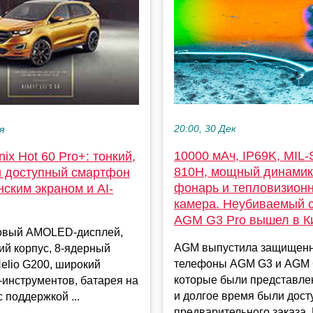
20:00, 30 Дек
я
10000 мАч, IP69K, MIL-
nix Hot 60 Pro+: тонкий,
810H, мощный динамик
 доступный смартфон
фонарь и тепловизион
ским экраном и AI-
камера. Неубиваемый 
AGM G3 Pro вышел в К
овый AMOLED-дисплей,
AGM выпустила защищен
ий корпус, 8-ядерный
телефоны AGM G3 и AGM 
elio G200, широкий
которые были представле
-инструментов, батарея на
и долгое время были дост
с поддержкой ...
предварительного заказа. В