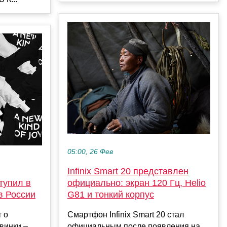
05:00, 26 Фев
Infinix Smart 20 представлен
ступил в
официально: экран 120 Гц, Helio
в России
G81 и тонкий корпус
т о
Смартфон Infinix Smart 20 стал
винки –
официальным после появления на