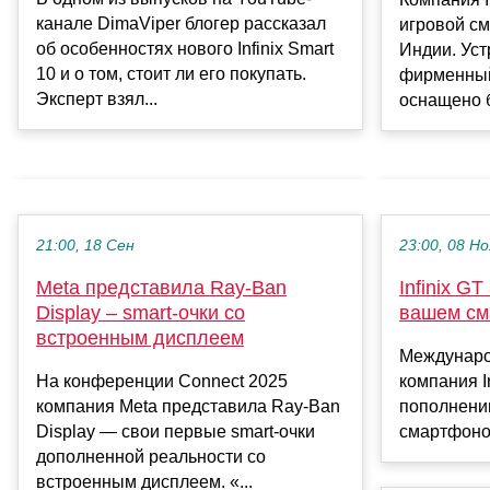
канале DimaViper блогер рассказал
игровой см
об особенностях нового Infinix Smart
Индии. Уст
10 и о том, стоит ли его покупать.
фирменный
Эксперт взял...
оснащено б
21:00, 18 Сен
23:00, 08 Но
Meta представила Ray-Ban
Infinix G
Display – smart-очки со
вашем см
встроенным дисплеем
Междунаро
На конференции Connect 2025
компания I
компания Meta представила Ray-Ban
пополнени
Display — свои первые smart-очки
смартфоном
дополненной реальности со
встроенным дисплеем. «...