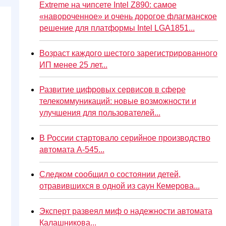
Extreme на чипсете Intel Z890: самое
«навороченное» и очень дорогое флагманское
решение для платформы Intel LGA1851...
Возраст каждого шестого зарегистрированного
ИП менее 25 лет...
Развитие цифровых сервисов в сфере
телекоммуникаций: новые возможности и
улучшения для пользователей...
В России стартовало серийное производство
автомата А-545...
Следком сообщил о состоянии детей,
отравившихся в одной из саун Кемерова...
Эксперт развеял миф о надежности автомата
Калашникова...