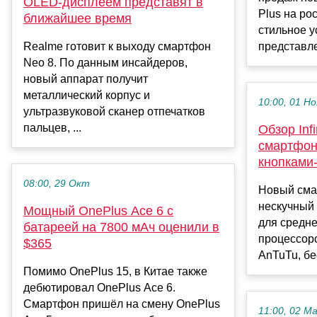
OLED‑дисплеем представят в
Plus на ро
ближайшее время
стильное у
Realme готовит к выходу смартфон
представле
Neo 8. По данным инсайдеров,
новый аппарат получит
металлический корпус и
10:00, 01 Но
ультразвуковой сканер отпечатков
пальцев, ...
Обзор Inf
смартфон
кнопками-
08:00, 29 Окт
Новый сма
нескучный 
Мощный OnePlus Ace 6 с
для средне
батареей на 7800 мАч оценили в
процессоро
$365
AnTuTu, бе
Помимо OnePlus 15, в Китае также
дебютировал OnePlus Ace 6.
Смартфон пришёл на смену OnePlus
11:00, 02 М