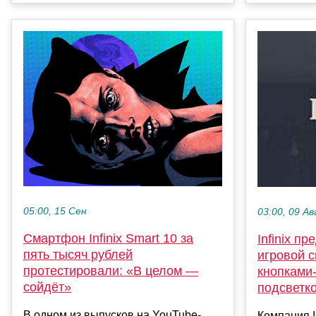
05:00, 15 Сен
03:00, 09 Ав
Смартфон Infinix Smart 10 за
Infinix п
пять тысяч рублей
игровой с
протестировали: «В целом —
кнопками-
сойдёт»
подсветко
В одном из выпусков на YouTube-
Компания I