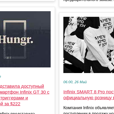
г
06:00, 26 Май
редставила доступный
Infinix SMART 8 Pro по
мартфон Infinix GT 30 с
официальную розницу 
триггерами и
й за $222
Компания Infinix объявляе
поступлении в продажу но
nfinix представила