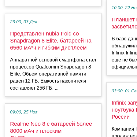
10:00, 22 Но
Планшет I
23:00, 03 Дек
засветилс
Представлен nubia Fold со
В базе дан
Snapdragon 8 Elite, батареей на
обнаружил
6560 мА*ч и гибким дисплеем
Infinix Inf
Аппаратной основой смартфона стал
еще не бы
процессор Qualcomm Snapdragon 8
официально
Elite. Объем оперативной памяти
равен 12 ГБ. Емкость накопителя
составляет 256 ГБ. ...
03:00, 01 С
Infinix з
ноутбука
09:00, 25 Ноя
России
Realme Neo 8 с батареей более
Компания I
8000 мАч и плоским
продаж но