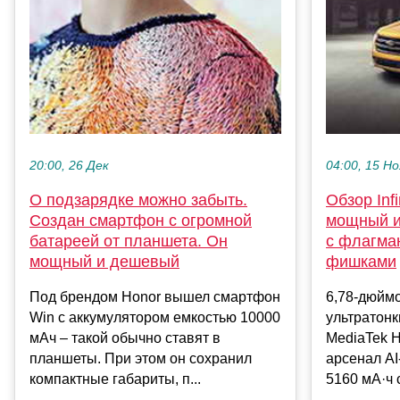
20:00, 26 Дек
04:00, 15 Но
О подзарядке можно забыть.
Обзор Infi
Создан смартфон с огромной
мощный и
батареей от планшета. Он
с флагман
мощный и дешевый
фишками
Под брендом Honor вышел смартфон
6,78-дюйм
Win с аккумулятором емкостью 10000
ультратонк
мАч – такой обычно ставят в
MediaTek H
планшеты. При этом он сохранил
арсенал AI
компактные габариты, п...
5160 мА·ч 