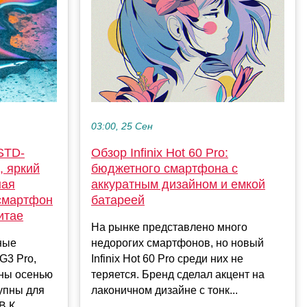
03:00, 25 Сен
STD-
Обзор Infinix Hot 60 Pro:
, яркий
бюджетного смартфона с
ная
аккуратным дизайном и емкой
смартфон
батареей
итае
На рынке представлено много
ные
недорогих смартфонов, но новый
G3 Pro,
Infinix Hot 60 Pro среди них не
ны осенью
теряется. Бренд сделал акцент на
упны для
лаконичном дизайне с тонк...
 К...