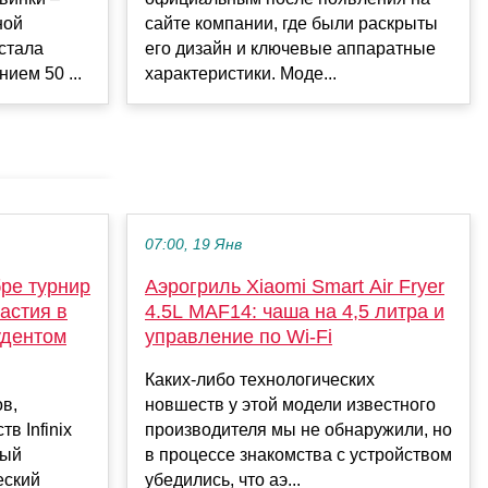
ной
сайте компании, где были раскрыты
стала
его дизайн и ключевые аппаратные
ием 50 ...
характеристики. Моде...
07:00, 19 Янв
бре турнир
Аэрогриль Xiaomi Smart Air Fryer
астия в
4.5L MAF14: чаша на 4,5 литра и
удентом
управление по Wi-Fi
Каких-либо технологических
в,
новшеств у этой модели известного
в Infinix
производителя мы не обнаружили, но
вый
в процессе знакомства с устройством
еский
убедились, что аэ...