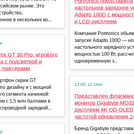
Portronics представила
ссийском рынке. Это
настольное зарядное у
стройство,
Adapto 100D с мощност
нное в нескольких ко...
и LCD-дисплеем
Компания Portronics объя
запуске Adapto 100D — но
я
настольного зарядного ус
мощностью 100 Вт, рассчи
inix GT 30 Pro: игрового
одновременную з...
а с подсветкой и
 триггерами
ртфон серии GT
13:00, 12 Окт
по дизайну и с мощной
го сегмента начинкой:
Представлен флагман
м с 1,5 млн баллами в
монитор Gigabyte MO3
спроводной зарядкой...
дисплеем 4K QD-OLED
частотой обновления 2
Бренд Gigabyte представ
ар