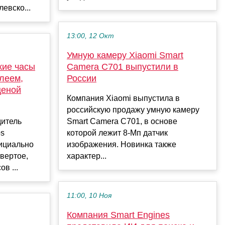
евско...
13:00, 12 Окт
Умную камеру Xiaomi Smart
кие часы
Camera C701 выпустили в
леем,
России
ценой
Компания Xiaomi выпустила в
российскую продажу умную камеру
итель
Smart Camera C701, в основе
os
которой лежит 8-Мп датчик
фициально
изображения. Новинка также
твертое,
характер...
в ...
11:00, 10 Ноя
Компания Smart Engines