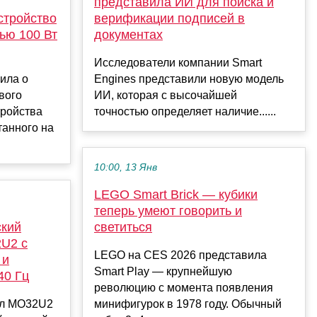
представила ИИ для поиска и
стройство
верификации подписей в
ью 100 Вт
документах
Исследователи компании Smart
вила о
Engines представили новую модель
вого
ИИ, которая с высочайшей
тройства
точностью определяет наличие......
танного на
10:00, 13 Янв
LEGO Smart Brick — кубики
теперь умеют говорить и
ский
светиться
2U2 с
LEGO на CES 2026 представила
 и
Smart Play — крупнейшую
40 Гц
революцию с момента появления
ил MO32U2
минифигурок в 1978 году. Обычный