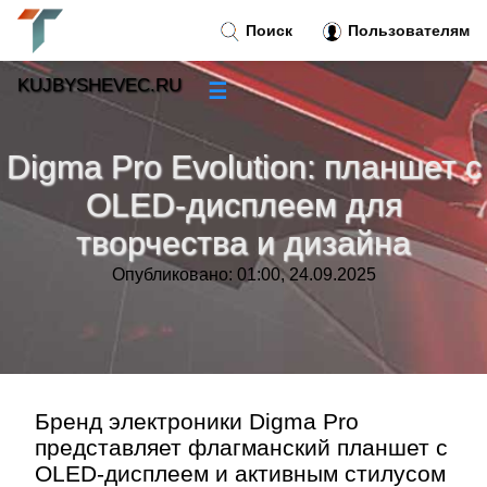
Поиск
Пользователям
KUJBYSHEVEC.RU
☰
Новости
»
Digma Pro Evolution: планшет с
Тренды новостей
»
OLED-дисплеем для
творчества и дизайна
Рубрики
»
Опубликовано: 01:00, 24.09.2025
Правила
»
Контакт
»
Бренд электроники Digma Pro
представляет флагманский планшет c
OLED-дисплеем и активным стилусом