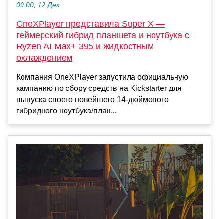
00:00, 12 Дек
OneXPlayer представила Super X —
геймерский гибрид планшета и ноутбука с
Ryzen AI Max+ 395 и жидкостным
охлаждением
Компания OneXPlayer запустила официальную
кампанию по сбору средств на Kickstarter для
выпуска своего новейшего 14-дюймового
гибридного ноутбука/план...