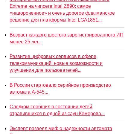
Extreme на чипсете Intel Z890: самое
«навороченное» и очень дорогое флагманское
решение для платформы Intel LGA1851...
Возраст каждого шестого зарегистрированного ИП
менее 25 лет...
Развитие цифровых сервисов в сфере
телекоммуникаций: новые возможности и
улучшения для пользователей...
В России стартовало серийное производство
автомата А-545...
Следком сообщил о состоянии детей,
отравившихся в одной из саун Кемерова...
Эксперт развеял миф о надежности автомата