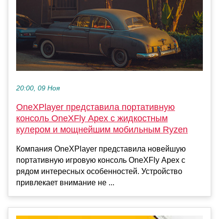
20:00, 09 Ноя
OneXPlayer представила портативную
консоль OneXFly Apex с жидкостным
кулером и мощнейшим мобильным Ryzen
Компания OneXPlayer представила новейшую
портативную игровую консоль OneXFly Apex с
рядом интересных особенностей. Устройство
привлекает внимание не ...