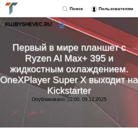
Поиск
Пользователям
KUJBYSHEVEC.RU
☰
Новости
»
Первый в мире планшет с
Тренды новостей
»
Ryzen AI Max+ 395 и
жидкостным охлаждением.
Рубрики
»
OneXPlayer Super X выходит на
Правила
»
Kickstarter
Опубликовано: 22:00, 09.12.2025
Контакт
»