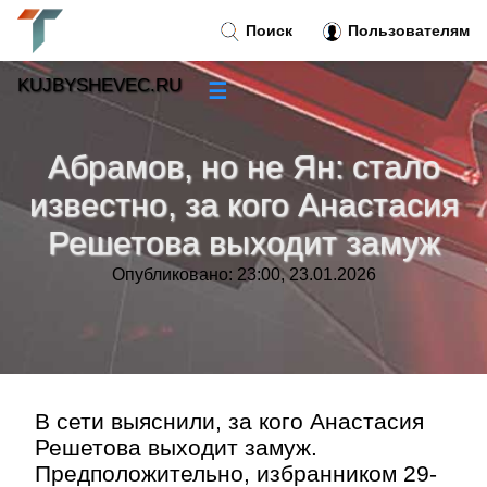
Поиск
Пользователям
KUJBYSHEVEC.RU
☰
Новости
»
Абрамов, но не Ян: стало
Тренды новостей
»
известно, за кого Анастасия
Решетова выходит замуж
Рубрики
»
Опубликовано: 23:00, 23.01.2026
Правила
»
Контакт
»
В сети выяснили, за кого Анастасия
Решетова выходит замуж.
Предположительно, избранником 29-