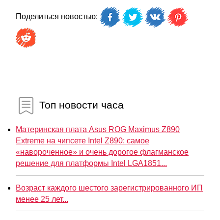
Поделиться новостью:
Топ новости часа
Материнская плата Asus ROG Maximus Z890
Extreme на чипсете Intel Z890: самое
«навороченное» и очень дорогое флагманское
решение для платформы Intel LGA1851...
Возраст каждого шестого зарегистрированного ИП
менее 25 лет...