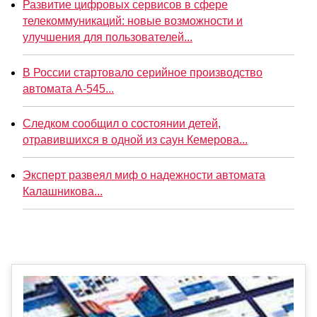
Развитие цифровых сервисов в сфере
телекоммуникаций: новые возможности и
улучшения для пользователей...
В России стартовало серийное производство
автомата А-545...
Следком сообщил о состоянии детей,
отравившихся в одной из саун Кемерова...
Эксперт развеял миф о надежности автомата
Калашникова...