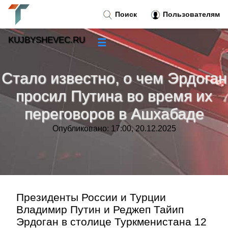
Поиск
Пользователям
KUJBYSHEVEC.RU
☰
Новости
»
Стало известно, о чем Эрдоган
Тренды новостей
»
просил Путина во время их
переговоров в Ашхабаде
Рубрики
»
Опубликовано: 17:00, 20.12.2025
Правила
»
Контакт
»
Президенты России и Турции
Владимир Путин и Реджеп Тайип
Эрдоган в столице Туркменистана 12