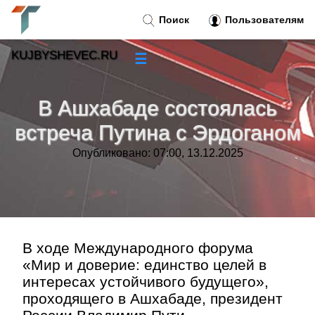
Поиск
Пользователям
KUJBYSHEVEC.RU
☰
Новости
»
В Ашхабаде состоялась
Тренды новостей
»
встреча Путина с Эрдоганом
Опубликовано: 07:00, 13.12.2025
Рубрики
»
Правила
»
Контакт
»
В ходе Международного форума
«Мир и доверие: единство целей в
интересах устойчивого будущего»,
проходящего в Ашхабаде, президент