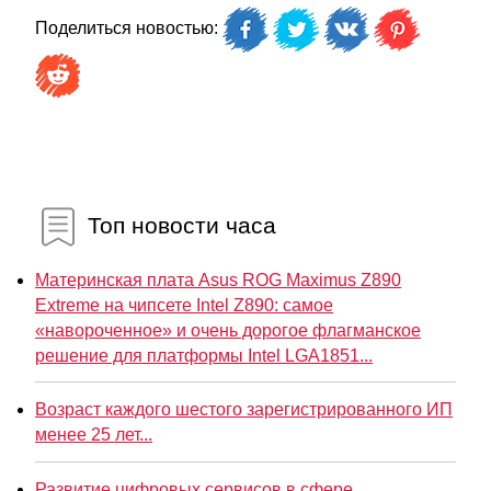
Поделиться новостью:
Топ новости часа
Материнская плата Asus ROG Maximus Z890
Extreme на чипсете Intel Z890: самое
«навороченное» и очень дорогое флагманское
решение для платформы Intel LGA1851...
Возраст каждого шестого зарегистрированного ИП
менее 25 лет...
Развитие цифровых сервисов в сфере