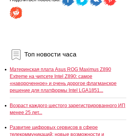
Топ новости часа
Материнская плата Asus ROG Maximus Z890
Extreme на чипсете Intel Z890: самое
«навороченное» и очень дорогое флагманское
решение для платформы Intel LGA1851...
Возраст каждого шестого зарегистрированного ИП
менее 25 лет...
Развитие цифровых сервисов в сфере
телекоммуникаций: новые возможности и