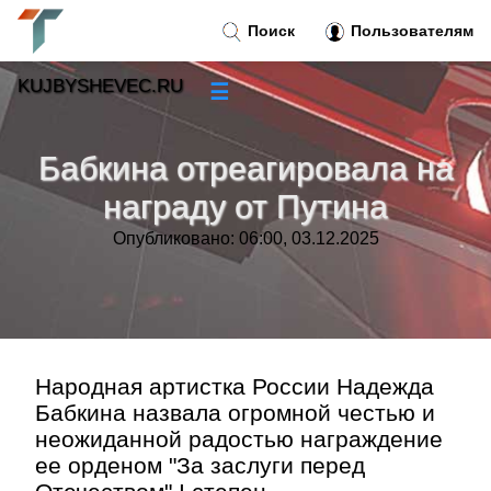
Поиск
Пользователям
KUJBYSHEVEC.RU
☰
Новости
»
Бабкина отреагировала на
Тренды новостей
»
награду от Путина
Опубликовано: 06:00, 03.12.2025
Рубрики
»
Правила
»
Контакт
»
Народная артистка России Надежда
Бабкина назвала огромной честью и
неожиданной радостью награждение
ее орденом "За заслуги перед