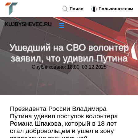
Поиск
Пользователям
KUJBYSHEVEC.RU
☰
Новости
»
Ушедший на СВО волонтер
Тренды новостей
»
заявил, что удивил Путина
Опубликовано: 18:00, 03.12.2025
Рубрики
»
Правила
»
Контакт
»
Президента России Владимира
Путина удивил поступок волонтера
Романа Шпакова, который в 18 лет
стал добровольцем и ушел в зону