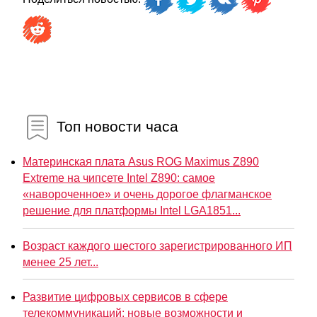
Топ новости часа
Материнская плата Asus ROG Maximus Z890
Extreme на чипсете Intel Z890: самое
«навороченное» и очень дорогое флагманское
решение для платформы Intel LGA1851...
Возраст каждого шестого зарегистрированного ИП
менее 25 лет...
Развитие цифровых сервисов в сфере
телекоммуникаций: новые возможности и