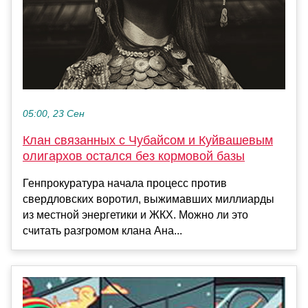
05:00, 23 Сен
Клан связанных с Чубайсом и Куйвашевым
олигархов остался без кормовой базы
Генпрокуратура начала процесс против
свердловских воротил, выжимавших миллиарды
из местной энергетики и ЖКХ. Можно ли это
считать разгромом клана Ана...