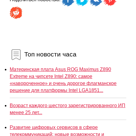
Топ новости часа
Материнская плата Asus ROG Maximus Z890
Extreme на чипсете Intel Z890: самое
«навороченное» и очень дорогое флагманское
решение для платформы Intel LGA1851...
Возраст каждого шестого зарегистрированного ИП
менее 25 лет...
Развитие цифровых сервисов в сфере
телекоммуникаций: новые возможности и