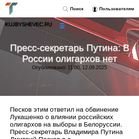
Поиск
Пользователям
KUJBYSHEVEC.RU
☰
Новости
»
Пресс-секретарь Путина: В
Тренды новостей
»
России олигархов нет
Опубликовано: 11:00, 12.09.2025
Рубрики
»
Правила
»
Контакт
»
Песков этим ответил на обвинение
Лукашенко о влиянии российских
олигархов на выборы в Белоруссии.
Пресс-секретарь Владимира Путина