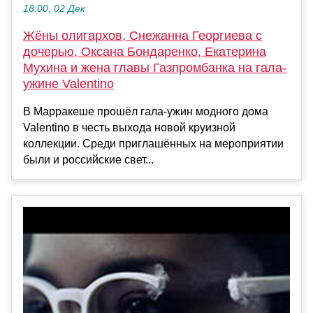
18:00, 02 Дек
Жёны олигархов, Снежанна Георгиева с
дочерью, Оксана Бондаренко, Екатерина
Мухина и жена главы Газпромбанка на гала-
ужине Valentino
В Марракеше прошёл гала-ужин модного дома
Valentino в честь выхода новой круизной
коллекции. Среди приглашённых на мероприятии
были и российские свет...