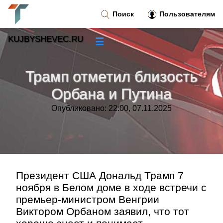
Поиск
Пользователям
KUJBYSHEVEC.RU
☰
Новости
»
Трамп отметил близость
Тренды новостей
»
Орбана и Путина
Опубликовано: 22:00, 07.11.2025
Рубрики
»
Правила
»
Контакт
»
Президент США Дональд Трамп 7
ноября в Белом доме в ходе встречи с
премьер-министром Венгрии
Виктором Орбаном заявил, что тот