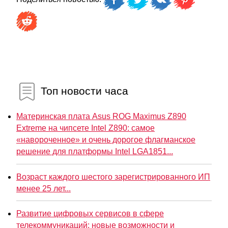
Топ новости часа
Материнская плата Asus ROG Maximus Z890
Extreme на чипсете Intel Z890: самое
«навороченное» и очень дорогое флагманское
решение для платформы Intel LGA1851...
Возраст каждого шестого зарегистрированного ИП
менее 25 лет...
Развитие цифровых сервисов в сфере
телекоммуникаций: новые возможности и